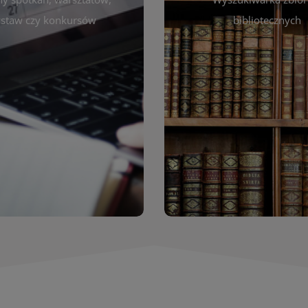
autora, tytułu lub tematu
darzeniach. Aktualizujemy
staw czy konkursów
bibliotecznych
interesujące Cię pozycje
gram na bieżąco, by zawsze
wyszukiwarce szybko zna
ny z planem pracy biblioteki.
filmów i innych materiałów
raszamy do śledzenia i
bibliotecznej – książek, cz
nictwa w życiu kulturalnym
przeglądanie pełnej of
miasta!
Katalog online umożli
Katalog Zbi
WIĘCEJ