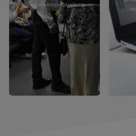
prace obejmują malarstwo,
Zajęcia edukacyjne, konkursy
Cię wy
wy
z poprzednich lat. Prezentowane
harmono
ekspozycjach oraz archiwum wystaw
był zgod
znajdziesz informacje o aktualnych
Zap
jak i zbiory tematyczne. W tej sekcji
uczest
zarówno sztukę lokalnych twórców,
Biblioteka organizuje prezentujące
Wystawy