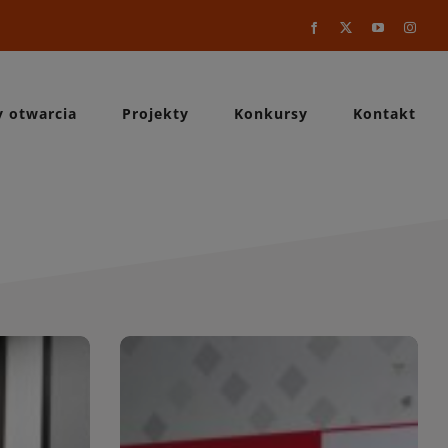
Facebook
X
YouTube
Instag
y otwarcia
Projekty
Konkursy
Kontakt
a
WIĘCEJ