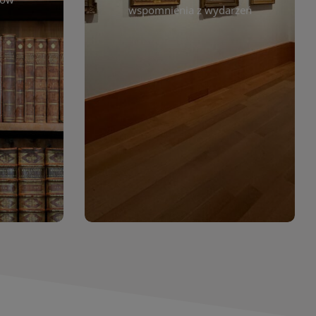
. Możesz
wspomnienia z wydarzeń
czytelników. Regularnie dodajemy
 według
nowe galerie, by każdy mógł
jdziesz
powrócić do wyjątkowych
. Dzięki
momentów. Zapraszamy do
asopism,
obejrzenia, wspominania i
erty
inspirowania się!
wia
orów
WIĘCEJ