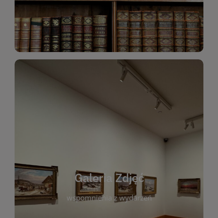
Katalog Zbiorów
Galeria Zdjęć
W galerii prezentujemy fotograficzne
wspomnienia z wydarzeń, spotkań i projektów
realizowanych przez bibliotekę. To miejsce, w
którym można zobaczyć, jak żyje nasza biblioteka
Galeria Zdjęć
i jej społeczność. Zdjęcia dokumentują zarówno
uroczyste chwile, jak i codzienne aktywności
wspomnienia z wydarzeń
czytelników. Regularnie dodajemy nowe galerie,
by każdy mógł powrócić do wyjątkowych