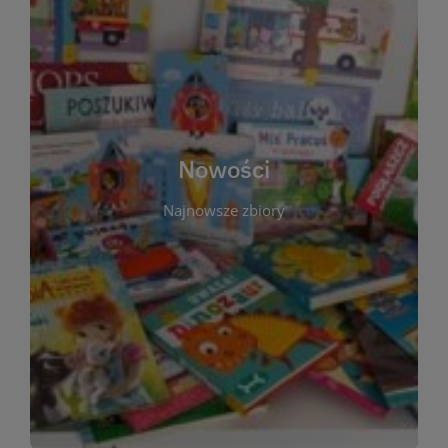
W tej sekcji prezentujemy najnowsze książki,
audiobooki oraz filmy, które właśnie trafiły do
zbiorów Miejskiej Biblioteki Publicznej w
Starachowicach. Regularnie aktualizujemy listę,
aby Czytelnicy mogli na bieżąco odkrywać świeże
Nowości
tytuły i najciekawsze premiery wydawnicze. Każda
pozycja opatrzona jest krótkim opisem i
Najnowsze zbiory
informacją o dostępności w katalogu. Zachęcamy
do częstych odwiedzin – nowości pojawiają się
niemal każdego tygodnia! Dzięki tej zakładce
zawsze będziesz wiedzieć, co warto przeczytać
jako pierwsze.
WIĘCEJ