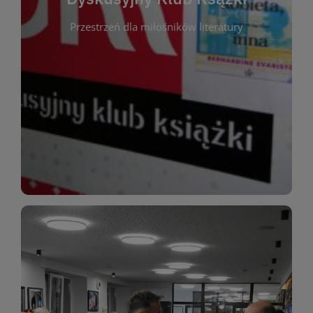
okazja do inspirującej dyskusji, wymiany
Przestrzeń dla miłośników literatury
różnych gatunków literackich. Każde spotkanie to
regularnie, by rozmawiać o wybranych tytułach z
opiniami i emocjami po lekturze. Spotykamy się
miłośników literatury, którzy lubią dzielić się
Dyskusyjny Klub Książki to przestrzeń dla
Dyskusyjny Klub Ksążki
WIĘCEJ
miłośników estetycznych doznań!