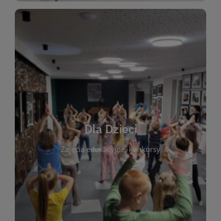
WIĘCEJ
świata literatury!
Zapraszamy do wspólnej zabawy i odkrywania
rozbudzać miłość do książek od najmłodszych lat.
kącik do wspólnego czytania. Pragniemy
Dla Dzieci
opowiadań i lektur szkolnych, a także przyjazny
Zajęcia edukacyjne, konkursy
dzieci. Biblioteka oferuje bogaty wybór bajek,
plastycznych i spotkaniach z autorami książek dla
informacje o zajęciach edukacyjnych, konkursach
czytelnikach i ich rodzicach. Znajdziesz tu
To miejsce stworzone z myślą o najmłodszych