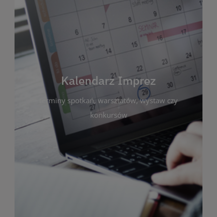
Kalendarz Imprez
Zakładka ta gromadzi wszystkie planowane
wydarzenia kulturalne i edukacyjne organizowane
przez bibliotekę. Możesz tu sprawdzić terminy
spotkań, warsztatów, wystaw czy konkursów.
Kalendarz Imprez
Dzięki przejrzystemu kalendarzowi łatwo
terminy spotkań, warsztatów, wystaw czy
zaplanujesz udział w interesujących Cię
wydarzeniach. Aktualizujemy harmonogram na
konkursów
bieżąco, by zawsze był zgodny z planem pracy
biblioteki. Zapraszamy do śledzenia i uczestnictwa
w życiu kulturalnym miasta!
WIĘCEJ