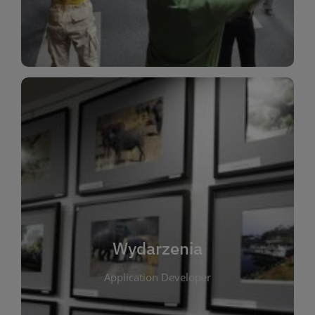
Dla Dzieci
Wydarzenia
W tej zakładce publikujemy informacje o
wszystkich wydarzeniach organizowanych przez
bibliotekę. Znajdziesz tu zapowiedzi spotkań
autorskich, warsztatów, prelekcji i zajęć
tematycznych dla różnych grup wiekowych. Każde
Wydarzenia
wydarzenie ma na celu promowanie kultury
Application Developer
czytelniczej oraz integrację społeczności lokalnej.
Dzięki kalendarzowi wydarzeń możesz łatwo
zaplanować udział w interesujących spotkaniach.