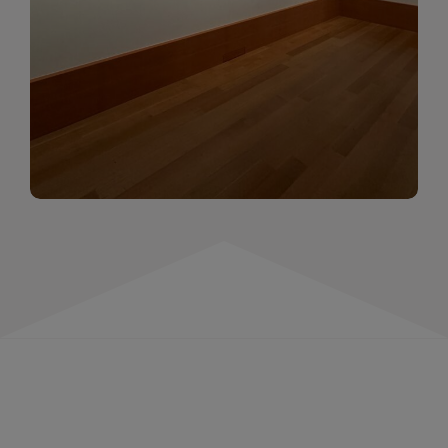
momentów. Zapraszamy do obejrzenia,
wspominania i inspirowania się!
WIĘCEJ