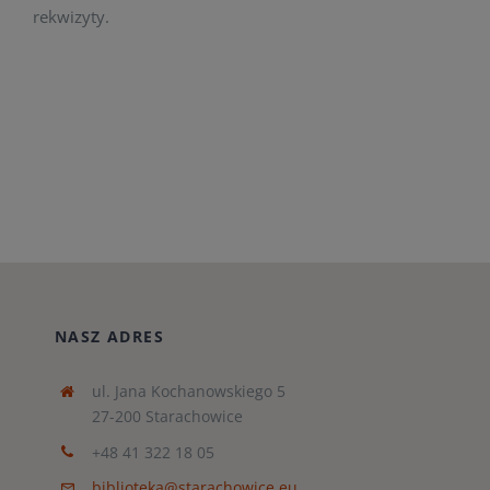
rekwizyty.
NASZ ADRES
ul. Jana Kochanowskiego 5
27-200 Starachowice
+48 41 322 18 05
biblioteka@starachowice.eu