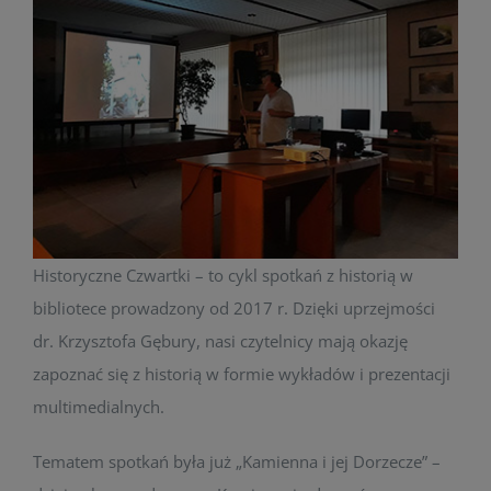
Zbiory
Godziny otwarcia
Projekty
Konkursy
Historyczne Czwartki – to cykl spotkań z historią w
Kontakt
bibliotece prowadzony od 2017 r. Dzięki uprzejmości
dr. Krzysztofa Gębury, nasi czytelnicy mają okazję
zapoznać się z historią w formie wykładów i prezentacji
multimedialnych.
Tematem spotkań była już „Kamienna i jej Dorzecze” –