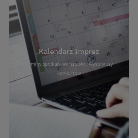
Kalendarz Imprez
Zakładka ta gromadzi wszystkie planowane
wydarzenia kulturalne i edukacyjne organizowane
przez bibliotekę. Możesz tu sprawdzić terminy
spotkań, warsztatów, wystaw czy konkursów.
Kalendarz Imprez
Dzięki przejrzystemu kalendarzowi łatwo
terminy spotkań, warsztatów, wystaw czy
zaplanujesz udział w interesujących Cię
wydarzeniach. Aktualizujemy harmonogram na
konkursów
bieżąco, by zawsze był zgodny z planem pracy
biblioteki. Zapraszamy do śledzenia i uczestnictwa
w życiu kulturalnym miasta!
WIĘCEJ