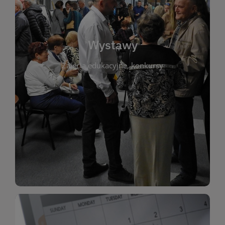
biblioteki. Serdecznie zapraszamy wszystkich
do kontaktu z kulturą i sztuką w przestrzeni
artystyczne. Każda wystawa to wyjątkowa okazja
Wystawy
malarstwo, fotografię, rękodzieło i inne formy
Zajęcia edukacyjne, konkursy
poprzednich lat. Prezentowane prace obejmują
ekspozycjach oraz archiwum wystaw z
W tej sekcji znajdziesz informacje o aktualnych
sztukę lokalnych twórców, jak i zbiory tematyczne.
Biblioteka organizuje prezentujące zarówno
Wystawy