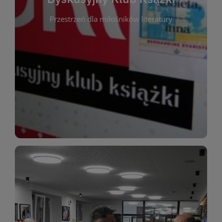
okazja do inspirującej dyskusji, wymiany
Przestrzeń dla miłośników literatury
różnych gatunków literackich. Każde spotkanie to
regularnie, by rozmawiać o wybranych tytułach z
opiniami i emocjami po lekturze. Spotykamy się
miłośników literatury, którzy lubią dzielić się
Dyskusyjny Klub Książki to przestrzeń dla
Dyskusyjny Klub Ksążki
WIĘCEJ
miłośników estetycznych doznań!