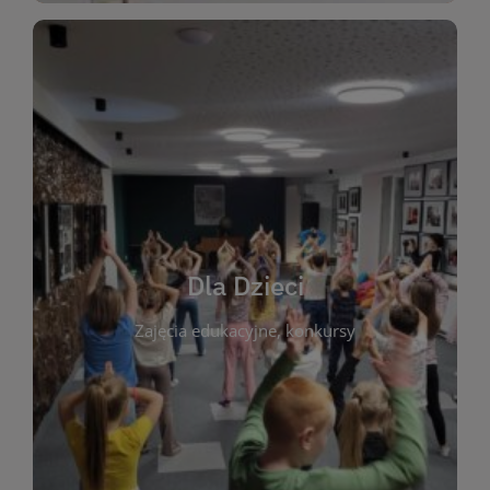
WIĘCEJ
świata literatury!
Zapraszamy do wspólnej zabawy i odkrywania
rozbudzać miłość do książek od najmłodszych lat.
kącik do wspólnego czytania. Pragniemy
Dla Dzieci
opowiadań i lektur szkolnych, a także przyjazny
Zajęcia edukacyjne, konkursy
dzieci. Biblioteka oferuje bogaty wybór bajek,
plastycznych i spotkaniach z autorami książek dla
informacje o zajęciach edukacyjnych, konkursach
czytelnikach i ich rodzicach. Znajdziesz tu
To miejsce stworzone z myślą o najmłodszych