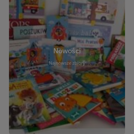
W tej sekcji prezentujemy najnowsze książki,
audiobooki oraz filmy, które właśnie trafiły do
zbiorów Miejskiej Biblioteki Publicznej w
Starachowicach. Regularnie aktualizujemy listę,
aby Czytelnicy mogli na bieżąco odkrywać świeże
Nowości
tytuły i najciekawsze premiery wydawnicze. Każda
pozycja opatrzona jest krótkim opisem i
Najnowsze zbiory
informacją o dostępności w katalogu. Zachęcamy
do częstych odwiedzin – nowości pojawiają się
niemal każdego tygodnia! Dzięki tej zakładce
zawsze będziesz wiedzieć, co warto przeczytać
jako pierwsze.
WIĘCEJ