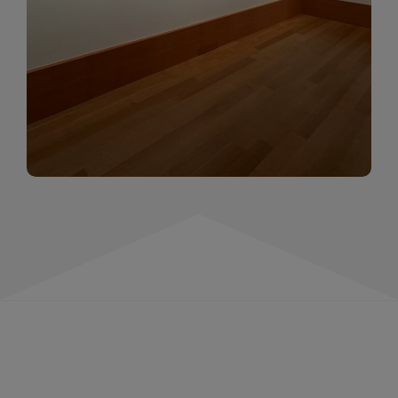
momentów. Zapraszamy do obejrzenia,
wspominania i inspirowania się!
WIĘCEJ