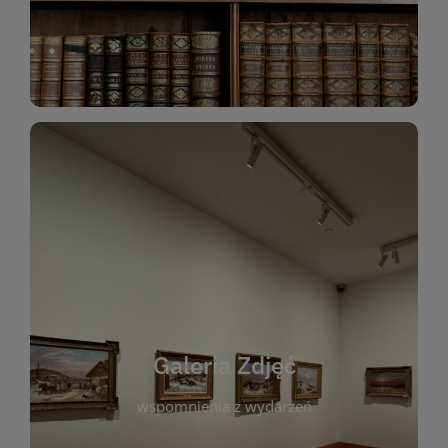
Katalog Zbiorów
Galeria Zdjęć
W galerii prezentujemy fotograficzne
wspomnienia z wydarzeń, spotkań i projektów
realizowanych przez bibliotekę. To miejsce, w
którym można zobaczyć, jak żyje nasza biblioteka
Galeria Zdjęć
i jej społeczność. Zdjęcia dokumentują zarówno
uroczyste chwile, jak i codzienne aktywności
wspomnienia z wydarzeń
czytelników. Regularnie dodajemy nowe galerie,
by każdy mógł powrócić do wyjątkowych