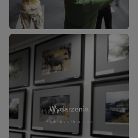
Dla Dzieci
Wydarzenia
W tej zakładce publikujemy informacje o
wszystkich wydarzeniach organizowanych przez
bibliotekę. Znajdziesz tu zapowiedzi spotkań
autorskich, warsztatów, prelekcji i zajęć
tematycznych dla różnych grup wiekowych. Każde
Wydarzenia
wydarzenie ma na celu promowanie kultury
Application Developer
czytelniczej oraz integrację społeczności lokalnej.
Dzięki kalendarzowi wydarzeń możesz łatwo
zaplanować udział w interesujących spotkaniach.