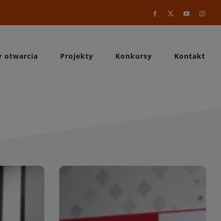
Facebook
X
YouTube
Instag
y otwarcia
Projekty
Konkursy
Kontakt
a
WIĘCEJ