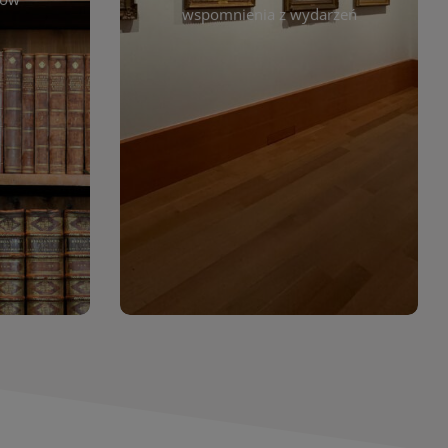
. Możesz
wspomnienia z wydarzeń
czytelników. Regularnie dodajemy
 według
nowe galerie, by każdy mógł
jdziesz
powrócić do wyjątkowych
. Dzięki
momentów. Zapraszamy do
asopism,
obejrzenia, wspominania i
erty
inspirowania się!
wia
orów
WIĘCEJ