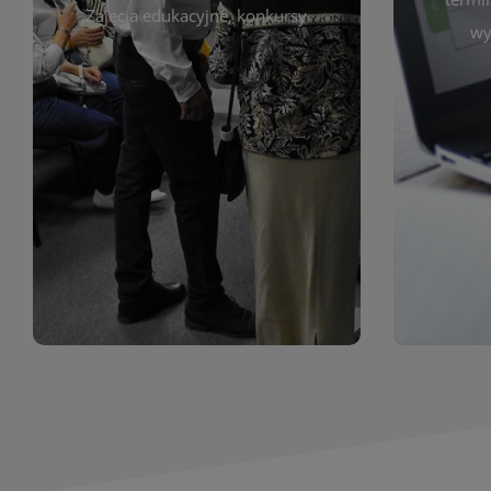
prace obejmują malarstwo,
Zajęcia edukacyjne, konkursy
Cię wy
wy
z poprzednich lat. Prezentowane
harmono
ekspozycjach oraz archiwum wystaw
był zgod
znajdziesz informacje o aktualnych
Zap
jak i zbiory tematyczne. W tej sekcji
uczest
zarówno sztukę lokalnych twórców,
Biblioteka organizuje prezentujące
Wystawy