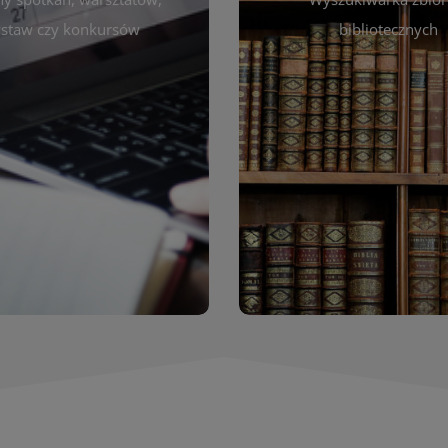
autora, tytułu lub tematu
darzeniach. Aktualizujemy
staw czy konkursów
bibliotecznych
interesujące Cię pozycje
gram na bieżąco, by zawsze
wyszukiwarce szybko zna
ny z planem pracy biblioteki.
filmów i innych materiałów
raszamy do śledzenia i
bibliotecznej – książek, cz
nictwa w życiu kulturalnym
przeglądanie pełnej of
miasta!
Katalog online umożli
Katalog Zbi
WIĘCEJ