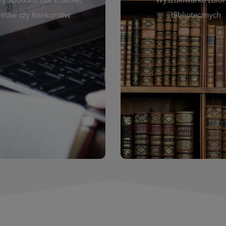
autora, tytułu lub tematu
darzeniach. Aktualizujemy
staw czy konkursów
bibliotecznych
interesujące Cię pozycje
gram na bieżąco, by zawsze
wyszukiwarce szybko zna
ny z planem pracy biblioteki.
filmów i innych materiałów
raszamy do śledzenia i
bibliotecznej – książek, cz
nictwa w życiu kulturalnym
przeglądanie pełnej of
miasta!
Katalog online umożli
Katalog Zbi
WIĘCEJ