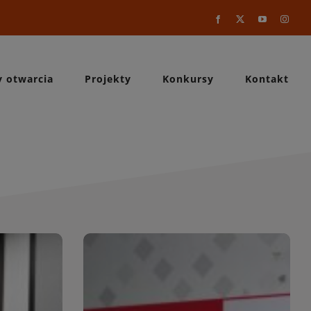
Facebook
X
YouTube
Instag
y otwarcia
Projekty
Konkursy
Kontakt
a
WIĘCEJ