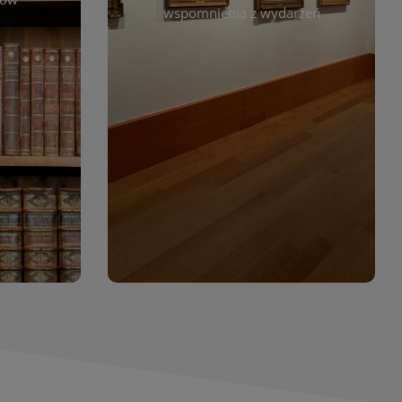
. Możesz
wspomnienia z wydarzeń
czytelników. Regularnie dodajemy
 według
nowe galerie, by każdy mógł
jdziesz
powrócić do wyjątkowych
. Dzięki
momentów. Zapraszamy do
asopism,
obejrzenia, wspominania i
erty
inspirowania się!
wia
orów
WIĘCEJ