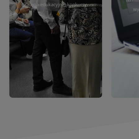
prace obejmują malarstwo,
Zajęcia edukacyjne, konkursy
Cię wy
wy
z poprzednich lat. Prezentowane
harmono
ekspozycjach oraz archiwum wystaw
był zgod
znajdziesz informacje o aktualnych
Zap
jak i zbiory tematyczne. W tej sekcji
uczest
zarówno sztukę lokalnych twórców,
Biblioteka organizuje prezentujące
Wystawy