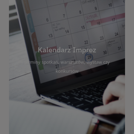
Kalendarz Imprez
Zakładka ta gromadzi wszystkie planowane
wydarzenia kulturalne i edukacyjne organizowane
przez bibliotekę. Możesz tu sprawdzić terminy
spotkań, warsztatów, wystaw czy konkursów.
Kalendarz Imprez
Dzięki przejrzystemu kalendarzowi łatwo
terminy spotkań, warsztatów, wystaw czy
zaplanujesz udział w interesujących Cię
wydarzeniach. Aktualizujemy harmonogram na
konkursów
bieżąco, by zawsze był zgodny z planem pracy
biblioteki. Zapraszamy do śledzenia i uczestnictwa
w życiu kulturalnym miasta!
WIĘCEJ