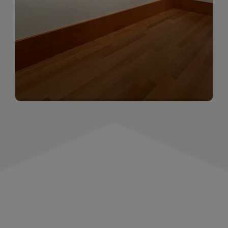
momentów. Zapraszamy do obejrzenia,
wspominania i inspirowania się!
WIĘCEJ