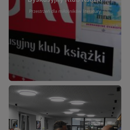
okazja do inspirującej dyskusji, wymiany
Przestrzeń dla miłośników literatury
różnych gatunków literackich. Każde spotkanie to
regularnie, by rozmawiać o wybranych tytułach z
opiniami i emocjami po lekturze. Spotykamy się
miłośników literatury, którzy lubią dzielić się
Dyskusyjny Klub Książki to przestrzeń dla
Dyskusyjny Klub Ksążki
WIĘCEJ
miłośników estetycznych doznań!