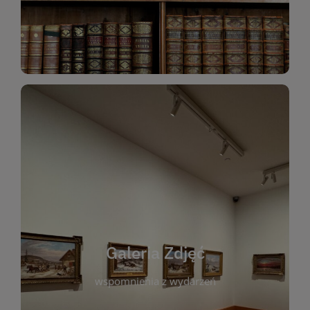
Katalog Zbiorów
Galeria Zdjęć
W galerii prezentujemy fotograficzne
wspomnienia z wydarzeń, spotkań i projektów
realizowanych przez bibliotekę. To miejsce, w
którym można zobaczyć, jak żyje nasza biblioteka
Galeria Zdjęć
i jej społeczność. Zdjęcia dokumentują zarówno
uroczyste chwile, jak i codzienne aktywności
wspomnienia z wydarzeń
czytelników. Regularnie dodajemy nowe galerie,
by każdy mógł powrócić do wyjątkowych