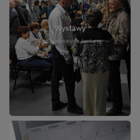
biblioteki. Serdecznie zapraszamy wszystkich
do kontaktu z kulturą i sztuką w przestrzeni
artystyczne. Każda wystawa to wyjątkowa okazja
Wystawy
malarstwo, fotografię, rękodzieło i inne formy
Zajęcia edukacyjne, konkursy
poprzednich lat. Prezentowane prace obejmują
ekspozycjach oraz archiwum wystaw z
W tej sekcji znajdziesz informacje o aktualnych
sztukę lokalnych twórców, jak i zbiory tematyczne.
Biblioteka organizuje prezentujące zarówno
Wystawy