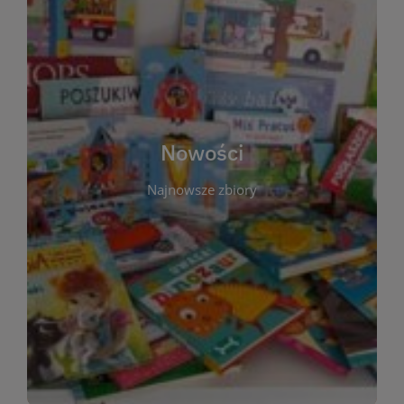
W tej sekcji prezentujemy najnowsze książki,
audiobooki oraz filmy, które właśnie trafiły do
zbiorów Miejskiej Biblioteki Publicznej w
Starachowicach. Regularnie aktualizujemy listę,
aby Czytelnicy mogli na bieżąco odkrywać świeże
Nowości
tytuły i najciekawsze premiery wydawnicze. Każda
pozycja opatrzona jest krótkim opisem i
Najnowsze zbiory
informacją o dostępności w katalogu. Zachęcamy
do częstych odwiedzin – nowości pojawiają się
niemal każdego tygodnia! Dzięki tej zakładce
zawsze będziesz wiedzieć, co warto przeczytać
jako pierwsze.
WIĘCEJ