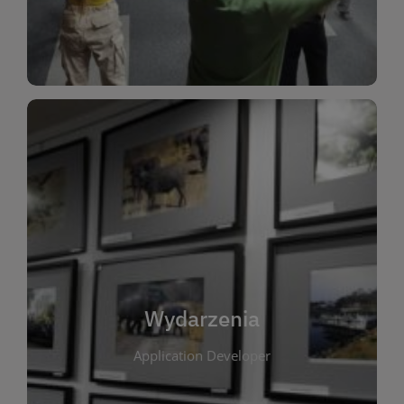
Dla Dzieci
Wydarzenia
W tej zakładce publikujemy informacje o
wszystkich wydarzeniach organizowanych przez
bibliotekę. Znajdziesz tu zapowiedzi spotkań
autorskich, warsztatów, prelekcji i zajęć
tematycznych dla różnych grup wiekowych. Każde
Wydarzenia
wydarzenie ma na celu promowanie kultury
Application Developer
czytelniczej oraz integrację społeczności lokalnej.
Dzięki kalendarzowi wydarzeń możesz łatwo
zaplanować udział w interesujących spotkaniach.