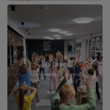
WIĘCEJ
świata literatury!
Zapraszamy do wspólnej zabawy i odkrywania
rozbudzać miłość do książek od najmłodszych lat.
kącik do wspólnego czytania. Pragniemy
Dla Dzieci
opowiadań i lektur szkolnych, a także przyjazny
Zajęcia edukacyjne, konkursy
dzieci. Biblioteka oferuje bogaty wybór bajek,
plastycznych i spotkaniach z autorami książek dla
informacje o zajęciach edukacyjnych, konkursach
czytelnikach i ich rodzicach. Znajdziesz tu
To miejsce stworzone z myślą o najmłodszych