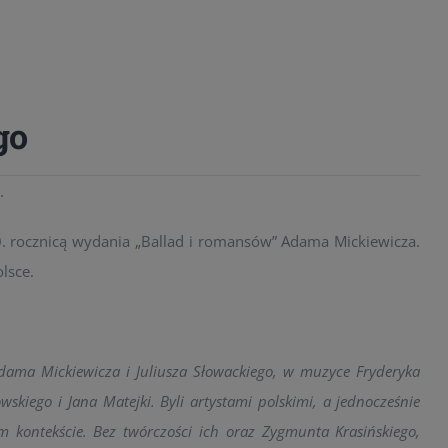
go
.
0. rocznicą wydania „Ballad i romansów” Adama Mickiewicza.
lsce.
dama Mickiewicza i Juliusza Słowackiego, w muzyce Fryderyka
skiego i Jana Matejki. Byli artystami polskimi, a jednocześnie
 kontekście. Bez twórczości ich oraz Zygmunta Krasińskiego,