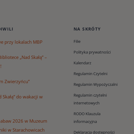
HWILI
NA SKRÓTY
Filie
we przy lokalach MBP
Polityka prywatności
ibliotece „Nad Skałą” –
Kalendarz
!
Regulamin Czytelni
m Zwierzyńcu”
Regulamin Wypożyczalni
Regulamin czytelni
 Skałą” do wakacji w
internetowych
RODO Klauzula
Zabaw 2026 w Muzeum
informacyjna
niki w Starachowicach
Deklaracja dostępności