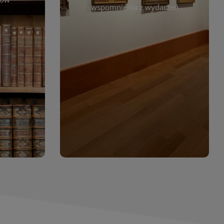
. Możesz
wspomnienia z wydarzeń
czytelników. Regularnie dodajemy
 według
nowe galerie, by każdy mógł
jdziesz
powrócić do wyjątkowych
. Dzięki
momentów. Zapraszamy do
asopism,
obejrzenia, wspominania i
erty
inspirowania się!
wia
orów
WIĘCEJ