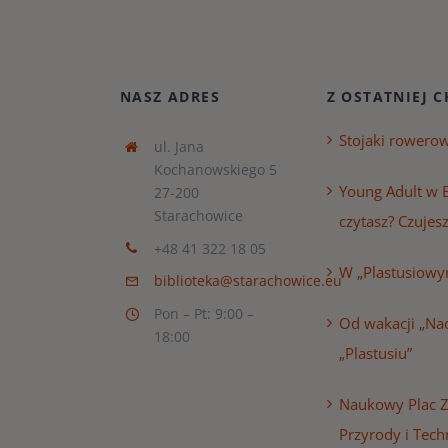
NASZ ADRES
Z OSTATNIEJ C
Stojaki rowero
ul. Jana
Kochanowskiego 5
Young Adult w B
27-200
Starachowice
czytasz? Czujesz
+48 41 322 18 05
W „Plastusiowy
biblioteka@starachowice.eu
Pon – Pt: 9:00 –
Od wakacji „Nad
18:00
„Plastusiu”
Naukowy Plac 
Przyrody i Tech