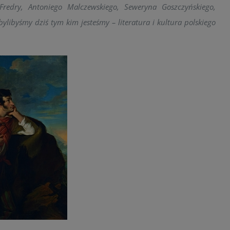
redry, Antoniego Malczewskiego, Seweryna Goszczyńskiego,
bylibyśmy dziś tym kim jesteśmy – literatura i kultura polskiego