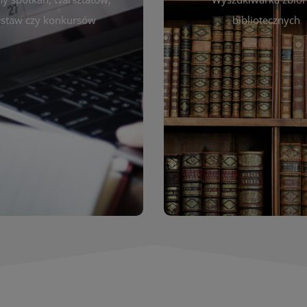
autora, tytułu lub tematu
darzeniach. Aktualizujemy
staw czy konkursów
bibliotecznych
interesujące Cię pozycje
gram na bieżąco, by zawsze
wyszukiwarce szybko zna
ny z planem pracy biblioteki.
filmów i innych materiałów
raszamy do śledzenia i
bibliotecznej – książek, cz
nictwa w życiu kulturalnym
przeglądanie pełnej of
miasta!
Katalog online umożli
Katalog Zbi
WIĘCEJ