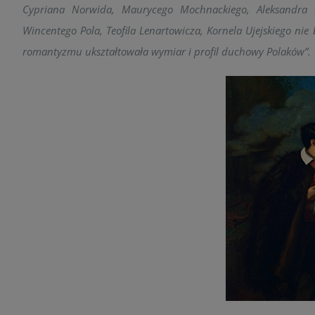
Cypriana Norwida, Maurycego Mochnackiego, Aleksandra F
Wincentego Pola, Teofila Lenartowicza, Kornela Ujejskiego nie 
romantyzmu ukształtowała wymiar i profil duchowy Polaków”.