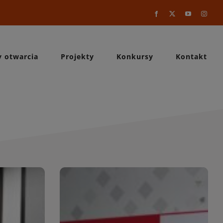
Facebook
X
YouTube
Instag
y otwarcia
Projekty
Konkursy
Kontakt
a
WIĘCEJ