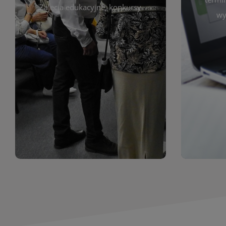
prace obejmują malarstwo,
Zajęcia edukacyjne, konkursy
Cię wy
wy
z poprzednich lat. Prezentowane
harmono
ekspozycjach oraz archiwum wystaw
był zgod
znajdziesz informacje o aktualnych
Zap
jak i zbiory tematyczne. W tej sekcji
uczest
zarówno sztukę lokalnych twórców,
Biblioteka organizuje prezentujące
Wystawy