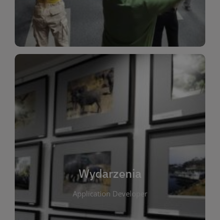
Dla Dzieci
Wydarzenia
W tej zakładce publikujemy informacje o
wszystkich wydarzeniach organizowanych przez
bibliotekę. Znajdziesz tu zapowiedzi spotkań
autorskich, warsztatów, prelekcji i zajęć
tematycznych dla różnych grup wiekowych. Każde
Wydarzenia
wydarzenie ma na celu promowanie kultury
Application Developer
czytelniczej oraz integrację społeczności lokalnej.
Dzięki kalendarzowi wydarzeń możesz łatwo
zaplanować udział w interesujących spotkaniach.