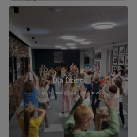
WIĘCEJ
świata literatury!
Zapraszamy do wspólnej zabawy i odkrywania
rozbudzać miłość do książek od najmłodszych lat.
kącik do wspólnego czytania. Pragniemy
Dla Dzieci
opowiadań i lektur szkolnych, a także przyjazny
Zajęcia edukacyjne, konkursy
dzieci. Biblioteka oferuje bogaty wybór bajek,
plastycznych i spotkaniach z autorami książek dla
informacje o zajęciach edukacyjnych, konkursach
czytelnikach i ich rodzicach. Znajdziesz tu
To miejsce stworzone z myślą o najmłodszych