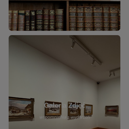
Katalog Zbiorów
Galeria Zdjęć
W galerii prezentujemy fotograficzne
wspomnienia z wydarzeń, spotkań i projektów
realizowanych przez bibliotekę. To miejsce, w
którym można zobaczyć, jak żyje nasza biblioteka
Galeria Zdjęć
i jej społeczność. Zdjęcia dokumentują zarówno
uroczyste chwile, jak i codzienne aktywności
wspomnienia z wydarzeń
czytelników. Regularnie dodajemy nowe galerie,
by każdy mógł powrócić do wyjątkowych