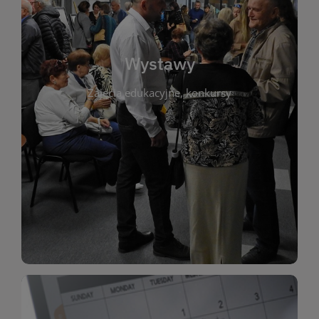
biblioteki. Serdecznie zapraszamy wszystkich
do kontaktu z kulturą i sztuką w przestrzeni
artystyczne. Każda wystawa to wyjątkowa okazja
Wystawy
malarstwo, fotografię, rękodzieło i inne formy
Zajęcia edukacyjne, konkursy
poprzednich lat. Prezentowane prace obejmują
ekspozycjach oraz archiwum wystaw z
W tej sekcji znajdziesz informacje o aktualnych
sztukę lokalnych twórców, jak i zbiory tematyczne.
Biblioteka organizuje prezentujące zarówno
Wystawy