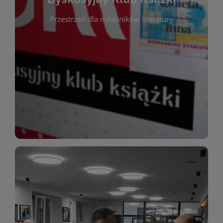
okazja do inspirującej dyskusji, wymiany
Przestrzeń dla miłośników literatury
różnych gatunków literackich. Każde spotkanie to
regularnie, by rozmawiać o wybranych tytułach z
opiniami i emocjami po lekturze. Spotykamy się
miłośników literatury, którzy lubią dzielić się
Dyskusyjny Klub Książki to przestrzeń dla
Dyskusyjny Klub Ksążki
WIĘCEJ
miłośników estetycznych doznań!