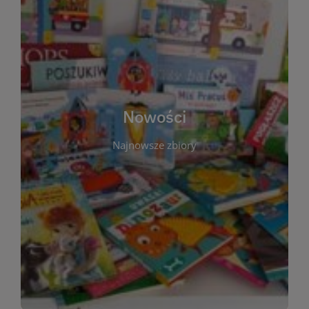
W tej sekcji prezentujemy najnowsze książki,
audiobooki oraz filmy, które właśnie trafiły do
zbiorów Miejskiej Biblioteki Publicznej w
Starachowicach. Regularnie aktualizujemy listę,
aby Czytelnicy mogli na bieżąco odkrywać świeże
Nowości
tytuły i najciekawsze premiery wydawnicze. Każda
pozycja opatrzona jest krótkim opisem i
Najnowsze zbiory
informacją o dostępności w katalogu. Zachęcamy
do częstych odwiedzin – nowości pojawiają się
niemal każdego tygodnia! Dzięki tej zakładce
zawsze będziesz wiedzieć, co warto przeczytać
jako pierwsze.
WIĘCEJ