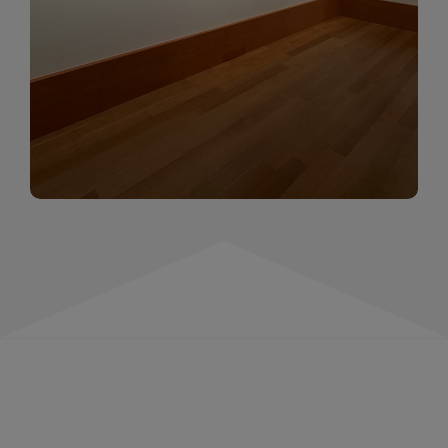
momentów. Zapraszamy do obejrzenia,
wspominania i inspirowania się!
WIĘCEJ