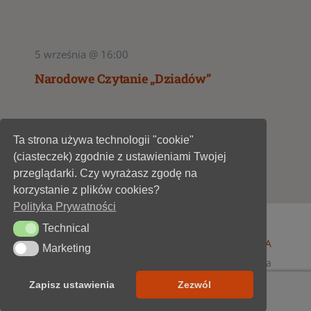
5 września @ 16:00
Narodowe Czytanie „Dziadów”
Ta strona używa technologii "cookie"
1
2
(ciasteczek) zgodnie z ustawieniami Twojej
przeglądarki. Czy wyrażasz zgodę na
korzystanie z plików cookies?
Polityka Prywatności
Technical
Technical
© 1947 - 2026 •
Miejska Biblioteka Publiczna im. A
Marketing
Marketing
Dygasińskiego w Starachowicach
• wszelkie prawa
zastrzeżone • projekt i realizacja
SOKÓŁ-IT
Zapisz ustawienia
Zezwól