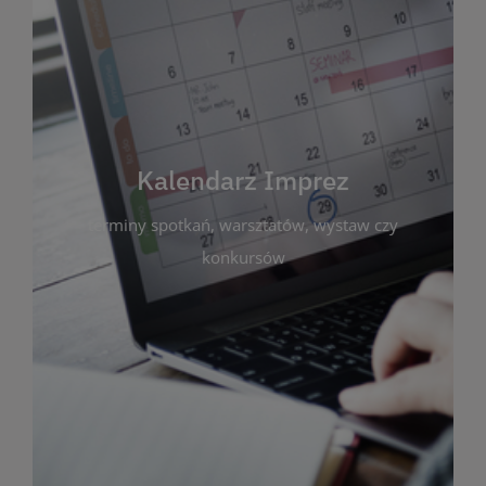
Kalendarz Imprez
Zakładka ta gromadzi wszystkie planowane
wydarzenia kulturalne i edukacyjne organizowane
przez bibliotekę. Możesz tu sprawdzić terminy
spotkań, warsztatów, wystaw czy konkursów.
Kalendarz Imprez
Dzięki przejrzystemu kalendarzowi łatwo
terminy spotkań, warsztatów, wystaw czy
zaplanujesz udział w interesujących Cię
wydarzeniach. Aktualizujemy harmonogram na
konkursów
bieżąco, by zawsze był zgodny z planem pracy
biblioteki. Zapraszamy do śledzenia i uczestnictwa
w życiu kulturalnym miasta!
WIĘCEJ