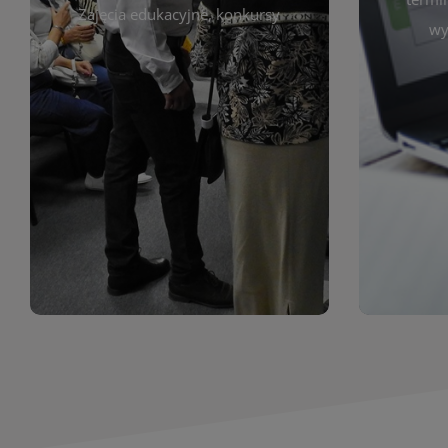
prace obejmują malarstwo,
Zajęcia edukacyjne, konkursy
Cię wy
wy
z poprzednich lat. Prezentowane
harmono
ekspozycjach oraz archiwum wystaw
był zgod
znajdziesz informacje o aktualnych
Zap
jak i zbiory tematyczne. W tej sekcji
uczest
zarówno sztukę lokalnych twórców,
Biblioteka organizuje prezentujące
Wystawy