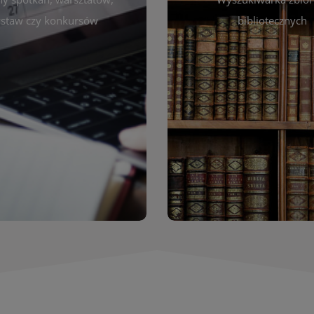
autora, tytułu lub tematu
darzeniach. Aktualizujemy
staw czy konkursów
bibliotecznych
interesujące Cię pozycje
gram na bieżąco, by zawsze
wyszukiwarce szybko zna
ny z planem pracy biblioteki.
filmów i innych materiałów
raszamy do śledzenia i
bibliotecznej – książek, cz
nictwa w życiu kulturalnym
przeglądanie pełnej of
miasta!
Katalog online umożli
Katalog Zbi
WIĘCEJ