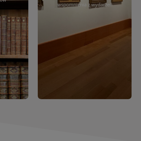
. Możesz
wspomnienia z wydarzeń
czytelników. Regularnie dodajemy
 według
nowe galerie, by każdy mógł
jdziesz
powrócić do wyjątkowych
. Dzięki
momentów. Zapraszamy do
asopism,
obejrzenia, wspominania i
erty
inspirowania się!
wia
orów
WIĘCEJ