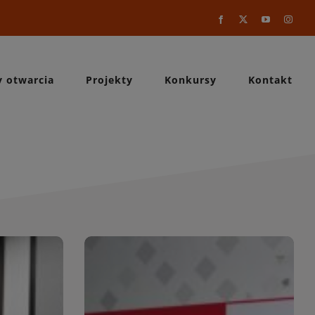
Facebook
X
YouTube
Instag
y otwarcia
Projekty
Konkursy
Kontakt
a
WIĘCEJ