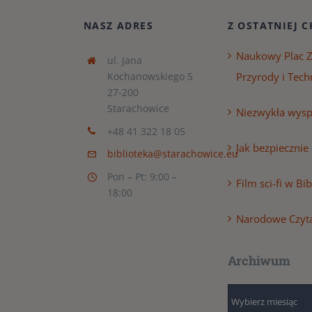
NASZ ADRES
Z OSTATNIEJ C
Naukowy Plac 
ul. Jana
Kochanowskiego 5
Przyrody i Tech
27-200
Starachowice
Niezwykła wyspa
+48 41 322 18 05
Jak bezpiecznie
biblioteka@starachowice.eu
Pon – Pt: 9:00 –
Film sci-fi w Bi
18:00
Narodowe Czyt
Archiwum
Archiwum