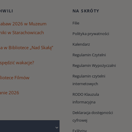
HWILI
NA SKRÓTY
Filie
Zabaw 2026 w Muzeum
niki w Starachowicach
Polityka prywatności
Kalendarz
 w Bibliotece „Nad Skałą”
Regulamin Czytelni
 spędzić wakacje?
Regulamin Wypożyczalni
Regulamin czytelni
bliotece Filmów
internetowych
anie 2026
RODO Klauzula
informacyjna
Deklaracja dostępności
cyfrowej
Exlibrisy