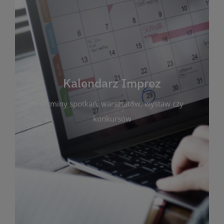
Kalendarz Imprez
Zakładka ta gromadzi wszystkie planowane
wydarzenia kulturalne i edukacyjne organizowane
przez bibliotekę. Możesz tu sprawdzić terminy
spotkań, warsztatów, wystaw czy konkursów.
Kalendarz Imprez
Dzięki przejrzystemu kalendarzowi łatwo
terminy spotkań, warsztatów, wystaw czy
zaplanujesz udział w interesujących Cię
wydarzeniach. Aktualizujemy harmonogram na
konkursów
bieżąco, by zawsze był zgodny z planem pracy
biblioteki. Zapraszamy do śledzenia i uczestnictwa
w życiu kulturalnym miasta!
WIĘCEJ