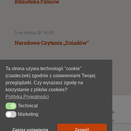
Biblioteka Filmów
5 września @ 16:00
Narodowe Czytanie „Dziadów”
Ta strona używa technologii "cookie"
1
2
(ciasteczek) zgodnie z ustawieniami Twojej
przeglądarki. Czy wyrażasz zgodę na
korzystanie z plików cookies?
Polityka Prywatności
Technical
Technical
© 1947 - 2026 •
Miejska Biblioteka Publiczna im. A
Marketing
Marketing
Dygasińskiego w Starachowicach
• wszelkie prawa
zastrzeżone • projekt i realizacja
SOKÓŁ-IT
Zapisz ustawienia
Zezwól