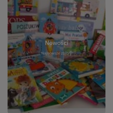
W tej sekcji prezentujemy najnowsze książki,
audiobooki oraz filmy, które właśnie trafiły do
zbiorów Miejskiej Biblioteki Publicznej w
Starachowicach. Regularnie aktualizujemy listę,
aby Czytelnicy mogli na bieżąco odkrywać świeże
Nowości
tytuły i najciekawsze premiery wydawnicze. Każda
pozycja opatrzona jest krótkim opisem i
Najnowsze zbiory
informacją o dostępności w katalogu. Zachęcamy
do częstych odwiedzin – nowości pojawiają się
niemal każdego tygodnia! Dzięki tej zakładce
zawsze będziesz wiedzieć, co warto przeczytać
jako pierwsze.
WIĘCEJ