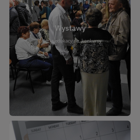
biblioteki. Serdecznie zapraszamy wszystkich
do kontaktu z kulturą i sztuką w przestrzeni
artystyczne. Każda wystawa to wyjątkowa okazja
Wystawy
malarstwo, fotografię, rękodzieło i inne formy
Zajęcia edukacyjne, konkursy
poprzednich lat. Prezentowane prace obejmują
ekspozycjach oraz archiwum wystaw z
W tej sekcji znajdziesz informacje o aktualnych
sztukę lokalnych twórców, jak i zbiory tematyczne.
Biblioteka organizuje prezentujące zarówno
Wystawy