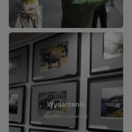
Dla Dzieci
Wydarzenia
W tej zakładce publikujemy informacje o
wszystkich wydarzeniach organizowanych przez
bibliotekę. Znajdziesz tu zapowiedzi spotkań
autorskich, warsztatów, prelekcji i zajęć
tematycznych dla różnych grup wiekowych. Każde
Wydarzenia
wydarzenie ma na celu promowanie kultury
Application Developer
czytelniczej oraz integrację społeczności lokalnej.
Dzięki kalendarzowi wydarzeń możesz łatwo
zaplanować udział w interesujących spotkaniach.