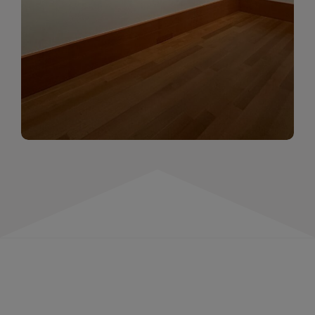
momentów. Zapraszamy do obejrzenia,
wspominania i inspirowania się!
WIĘCEJ