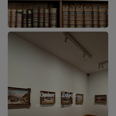
Katalog Zbiorów
Galeria Zdjęć
W galerii prezentujemy fotograficzne
wspomnienia z wydarzeń, spotkań i projektów
realizowanych przez bibliotekę. To miejsce, w
którym można zobaczyć, jak żyje nasza biblioteka
Galeria Zdjęć
i jej społeczność. Zdjęcia dokumentują zarówno
uroczyste chwile, jak i codzienne aktywności
wspomnienia z wydarzeń
czytelników. Regularnie dodajemy nowe galerie,
by każdy mógł powrócić do wyjątkowych