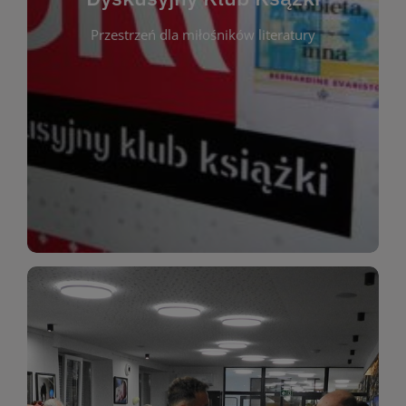
okazja do inspirującej dyskusji, wymiany
Przestrzeń dla miłośników literatury
różnych gatunków literackich. Każde spotkanie to
regularnie, by rozmawiać o wybranych tytułach z
opiniami i emocjami po lekturze. Spotykamy się
miłośników literatury, którzy lubią dzielić się
Dyskusyjny Klub Książki to przestrzeń dla
Dyskusyjny Klub Ksążki
WIĘCEJ
miłośników estetycznych doznań!