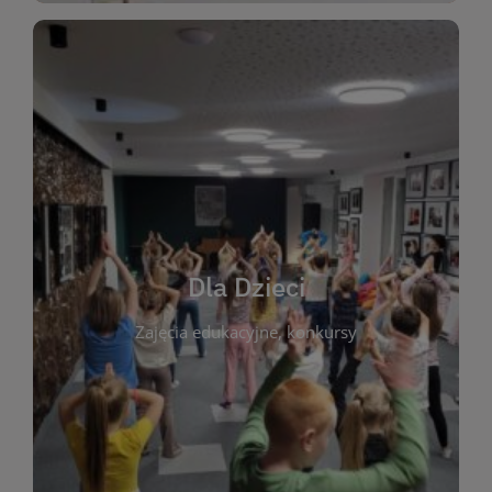
WIĘCEJ
świata literatury!
Zapraszamy do wspólnej zabawy i odkrywania
rozbudzać miłość do książek od najmłodszych lat.
kącik do wspólnego czytania. Pragniemy
Dla Dzieci
opowiadań i lektur szkolnych, a także przyjazny
Zajęcia edukacyjne, konkursy
dzieci. Biblioteka oferuje bogaty wybór bajek,
plastycznych i spotkaniach z autorami książek dla
informacje o zajęciach edukacyjnych, konkursach
czytelnikach i ich rodzicach. Znajdziesz tu
To miejsce stworzone z myślą o najmłodszych