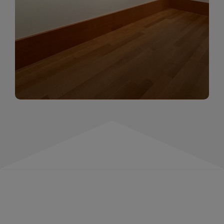
momentów. Zapraszamy do obejrzenia,
wspominania i inspirowania się!
WIĘCEJ