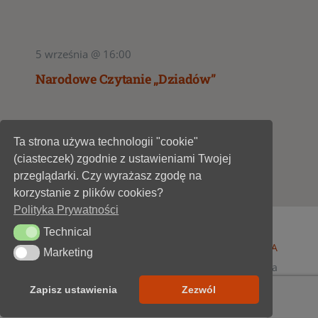
5 września @ 16:00
Narodowe Czytanie „Dziadów”
Ta strona używa technologii "cookie"
1
2
(ciasteczek) zgodnie z ustawieniami Twojej
przeglądarki. Czy wyrażasz zgodę na
korzystanie z plików cookies?
Polityka Prywatności
Technical
Technical
© 1947 - 2026 •
Miejska Biblioteka Publiczna im. A
Marketing
Marketing
Dygasińskiego w Starachowicach
• wszelkie prawa
zastrzeżone • projekt i realizacja
SOKÓŁ-IT
Zapisz ustawienia
Zezwól