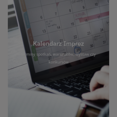
Kalendarz Imprez
Zakładka ta gromadzi wszystkie planowane
wydarzenia kulturalne i edukacyjne organizowane
przez bibliotekę. Możesz tu sprawdzić terminy
spotkań, warsztatów, wystaw czy konkursów.
Kalendarz Imprez
Dzięki przejrzystemu kalendarzowi łatwo
terminy spotkań, warsztatów, wystaw czy
zaplanujesz udział w interesujących Cię
wydarzeniach. Aktualizujemy harmonogram na
konkursów
bieżąco, by zawsze był zgodny z planem pracy
biblioteki. Zapraszamy do śledzenia i uczestnictwa
w życiu kulturalnym miasta!
WIĘCEJ