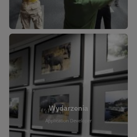
Dla Dzieci
Wydarzenia
W tej zakładce publikujemy informacje o
wszystkich wydarzeniach organizowanych przez
bibliotekę. Znajdziesz tu zapowiedzi spotkań
autorskich, warsztatów, prelekcji i zajęć
tematycznych dla różnych grup wiekowych. Każde
Wydarzenia
wydarzenie ma na celu promowanie kultury
Application Developer
czytelniczej oraz integrację społeczności lokalnej.
Dzięki kalendarzowi wydarzeń możesz łatwo
zaplanować udział w interesujących spotkaniach.