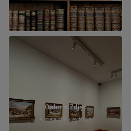
Katalog Zbiorów
Galeria Zdjęć
W galerii prezentujemy fotograficzne
wspomnienia z wydarzeń, spotkań i projektów
realizowanych przez bibliotekę. To miejsce, w
którym można zobaczyć, jak żyje nasza biblioteka
Galeria Zdjęć
i jej społeczność. Zdjęcia dokumentują zarówno
uroczyste chwile, jak i codzienne aktywności
wspomnienia z wydarzeń
czytelników. Regularnie dodajemy nowe galerie,
by każdy mógł powrócić do wyjątkowych