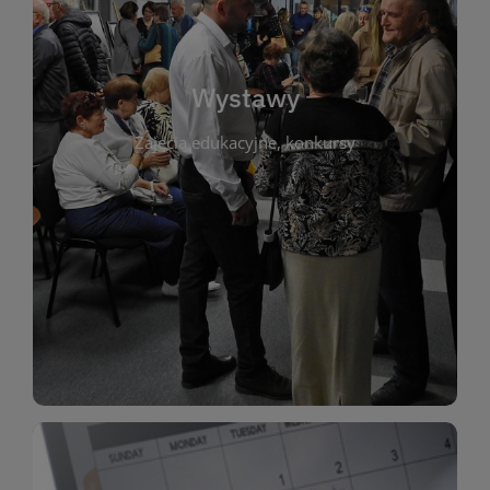
biblioteki. Serdecznie zapraszamy wszystkich
do kontaktu z kulturą i sztuką w przestrzeni
artystyczne. Każda wystawa to wyjątkowa okazja
Wystawy
malarstwo, fotografię, rękodzieło i inne formy
Zajęcia edukacyjne, konkursy
poprzednich lat. Prezentowane prace obejmują
ekspozycjach oraz archiwum wystaw z
W tej sekcji znajdziesz informacje o aktualnych
sztukę lokalnych twórców, jak i zbiory tematyczne.
Biblioteka organizuje prezentujące zarówno
Wystawy