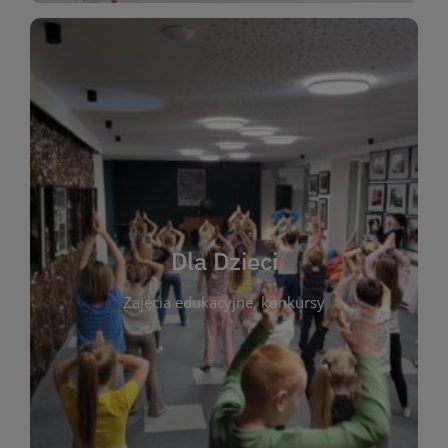
WIĘCEJ
świata literatury!
Zapraszamy do wspólnej zabawy i odkrywania
rozbudzać miłość do książek od najmłodszych lat.
kącik do wspólnego czytania. Pragniemy
Dla Dzieci
opowiadań i lektur szkolnych, a także przyjazny
Zajęcia edukacyjne, konkursy
dzieci. Biblioteka oferuje bogaty wybór bajek,
plastycznych i spotkaniach z autorami książek dla
informacje o zajęciach edukacyjnych, konkursach
czytelnikach i ich rodzicach. Znajdziesz tu
To miejsce stworzone z myślą o najmłodszych