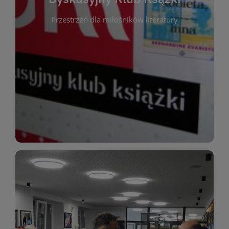
okazja do inspirującej dyskusji, wymiany
Przestrzeń dla miłośników literatury
różnych gatunków literackich. Każde spotkanie to
regularnie, by rozmawiać o wybranych tytułach z
opiniami i emocjami po lekturze. Spotykamy się
miłośników literatury, którzy lubią dzielić się
Dyskusyjny Klub Książki to przestrzeń dla
Dyskusyjny Klub Ksążki
WIĘCEJ
miłośników estetycznych doznań!