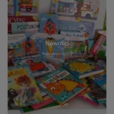
W tej sekcji prezentujemy najnowsze książki,
audiobooki oraz filmy, które właśnie trafiły do
zbiorów Miejskiej Biblioteki Publicznej w
Starachowicach. Regularnie aktualizujemy listę,
aby Czytelnicy mogli na bieżąco odkrywać świeże
Nowości
tytuły i najciekawsze premiery wydawnicze. Każda
pozycja opatrzona jest krótkim opisem i
Najnowsze zbiory
informacją o dostępności w katalogu. Zachęcamy
do częstych odwiedzin – nowości pojawiają się
niemal każdego tygodnia! Dzięki tej zakładce
zawsze będziesz wiedzieć, co warto przeczytać
jako pierwsze.
WIĘCEJ