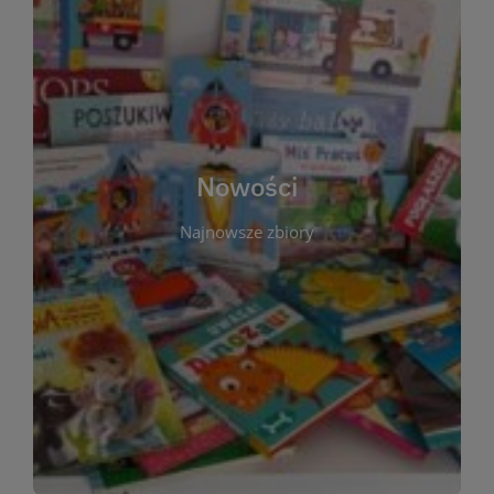
W tej sekcji prezentujemy najnowsze książki,
audiobooki oraz filmy, które właśnie trafiły do
zbiorów Miejskiej Biblioteki Publicznej w
Starachowicach. Regularnie aktualizujemy listę,
aby Czytelnicy mogli na bieżąco odkrywać świeże
Nowości
tytuły i najciekawsze premiery wydawnicze. Każda
pozycja opatrzona jest krótkim opisem i
Najnowsze zbiory
informacją o dostępności w katalogu. Zachęcamy
do częstych odwiedzin – nowości pojawiają się
niemal każdego tygodnia! Dzięki tej zakładce
zawsze będziesz wiedzieć, co warto przeczytać
jako pierwsze.
WIĘCEJ