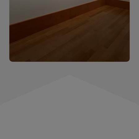
momentów. Zapraszamy do obejrzenia,
wspominania i inspirowania się!
WIĘCEJ