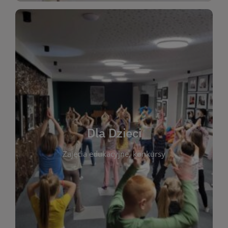
WIĘCEJ
świata literatury!
Zapraszamy do wspólnej zabawy i odkrywania
rozbudzać miłość do książek od najmłodszych lat.
kącik do wspólnego czytania. Pragniemy
Dla Dzieci
opowiadań i lektur szkolnych, a także przyjazny
Zajęcia edukacyjne, konkursy
dzieci. Biblioteka oferuje bogaty wybór bajek,
plastycznych i spotkaniach z autorami książek dla
informacje o zajęciach edukacyjnych, konkursach
czytelnikach i ich rodzicach. Znajdziesz tu
To miejsce stworzone z myślą o najmłodszych