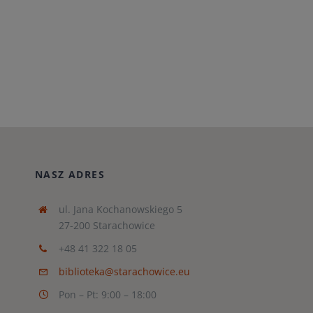
NASZ ADRES
ul. Jana Kochanowskiego 5
27-200 Starachowice
+48 41 322 18 05
biblioteka@starachowice.eu
Pon – Pt: 9:00 – 18:00