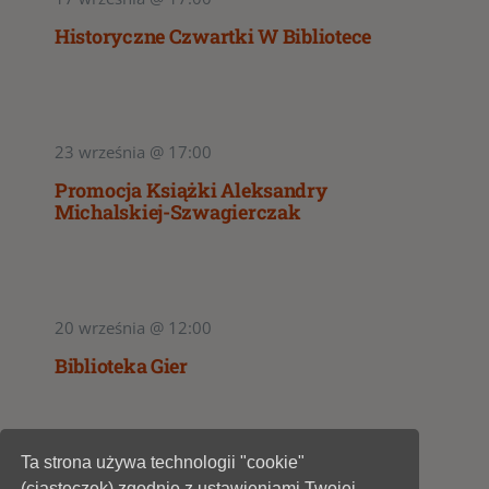
Historyczne Czwartki W Bibliotece
23 września @ 17:00
Promocja Książki Aleksandry
Michalskiej-Szwagierczak
20 września @ 12:00
Biblioteka Gier
Ta strona używa technologii "cookie"
1
2
3
(ciasteczek) zgodnie z ustawieniami Twojej