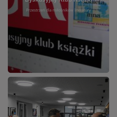
okazja do inspirującej dyskusji, wymiany
Przestrzeń dla miłośników literatury
różnych gatunków literackich. Każde spotkanie to
regularnie, by rozmawiać o wybranych tytułach z
opiniami i emocjami po lekturze. Spotykamy się
miłośników literatury, którzy lubią dzielić się
Dyskusyjny Klub Książki to przestrzeń dla
Dyskusyjny Klub Ksążki
WIĘCEJ
miłośników estetycznych doznań!