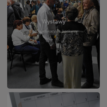
biblioteki. Serdecznie zapraszamy wszystkich
do kontaktu z kulturą i sztuką w przestrzeni
artystyczne. Każda wystawa to wyjątkowa okazja
Wystawy
malarstwo, fotografię, rękodzieło i inne formy
Zajęcia edukacyjne, konkursy
poprzednich lat. Prezentowane prace obejmują
ekspozycjach oraz archiwum wystaw z
W tej sekcji znajdziesz informacje o aktualnych
sztukę lokalnych twórców, jak i zbiory tematyczne.
Biblioteka organizuje prezentujące zarówno
Wystawy