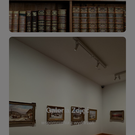
Katalog Zbiorów
Galeria Zdjęć
W galerii prezentujemy fotograficzne
wspomnienia z wydarzeń, spotkań i projektów
realizowanych przez bibliotekę. To miejsce, w
którym można zobaczyć, jak żyje nasza biblioteka
Galeria Zdjęć
i jej społeczność. Zdjęcia dokumentują zarówno
uroczyste chwile, jak i codzienne aktywności
wspomnienia z wydarzeń
czytelników. Regularnie dodajemy nowe galerie,
by każdy mógł powrócić do wyjątkowych