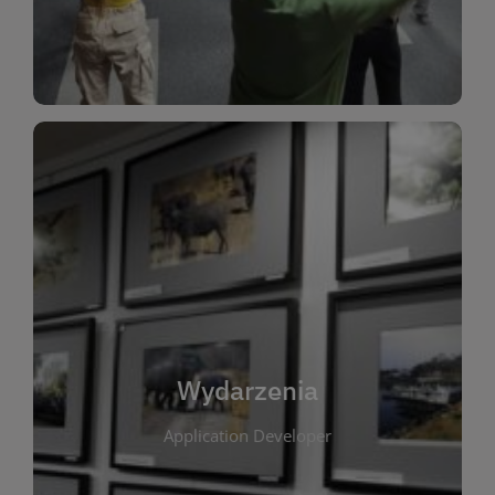
Dla Dzieci
Wydarzenia
W tej zakładce publikujemy informacje o
wszystkich wydarzeniach organizowanych przez
bibliotekę. Znajdziesz tu zapowiedzi spotkań
autorskich, warsztatów, prelekcji i zajęć
tematycznych dla różnych grup wiekowych. Każde
Wydarzenia
wydarzenie ma na celu promowanie kultury
Application Developer
czytelniczej oraz integrację społeczności lokalnej.
Dzięki kalendarzowi wydarzeń możesz łatwo
zaplanować udział w interesujących spotkaniach.