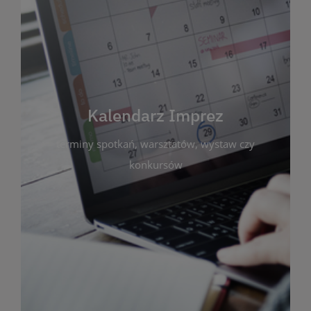
Kalendarz Imprez
Zakładka ta gromadzi wszystkie planowane
wydarzenia kulturalne i edukacyjne organizowane
przez bibliotekę. Możesz tu sprawdzić terminy
spotkań, warsztatów, wystaw czy konkursów.
Kalendarz Imprez
Dzięki przejrzystemu kalendarzowi łatwo
terminy spotkań, warsztatów, wystaw czy
zaplanujesz udział w interesujących Cię
wydarzeniach. Aktualizujemy harmonogram na
konkursów
bieżąco, by zawsze był zgodny z planem pracy
biblioteki. Zapraszamy do śledzenia i uczestnictwa
w życiu kulturalnym miasta!
WIĘCEJ