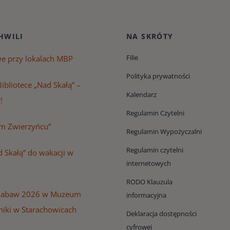
HWILI
NA SKRÓTY
Filie
we przy lokalach MBP
Polityka prywatności
ibliotece „Nad Skałą” –
Kalendarz
!
Regulamin Czytelni
m Zwierzyńcu”
Regulamin Wypożyczalni
Regulamin czytelni
 Skałą” do wakacji w
internetowych
RODO Klauzula
Zabaw 2026 w Muzeum
informacyjna
niki w Starachowicach
Deklaracja dostępności
cyfrowej