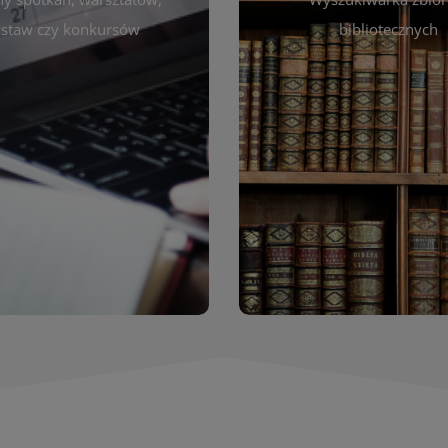
autora, tytułu lub tematu
darzeniach. Aktualizujemy
staw czy konkursów
bibliotecznych
interesujące Cię pozycje
gram na bieżąco, by zawsze
wyszukiwarce szybko zna
ny z planem pracy biblioteki.
filmów i innych materiałów
raszamy do śledzenia i
bibliotecznej – książek, cz
nictwa w życiu kulturalnym
przeglądanie pełnej of
miasta!
Katalog online umożli
Katalog Zbi
WIĘCEJ