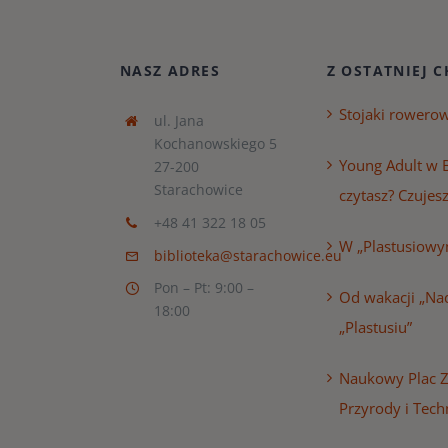
NASZ ADRES
Z OSTATNIEJ C
Stojaki rowero
ul. Jana
Kochanowskiego 5
Young Adult w B
27-200
Starachowice
czytasz? Czujesz
+48 41 322 18 05
W „Plastusiowy
biblioteka@starachowice.eu
Pon – Pt: 9:00 –
Od wakacji „Nad
18:00
„Plastusiu”
Naukowy Plac 
Przyrody i Tech