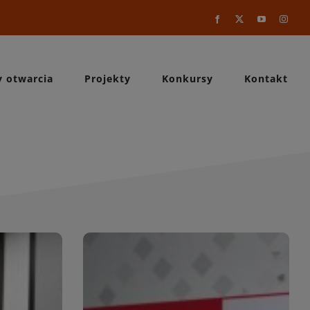
Facebook
X
YouTube
Instag
y otwarcia
Projekty
Konkursy
Kontakt
a
WIĘCEJ