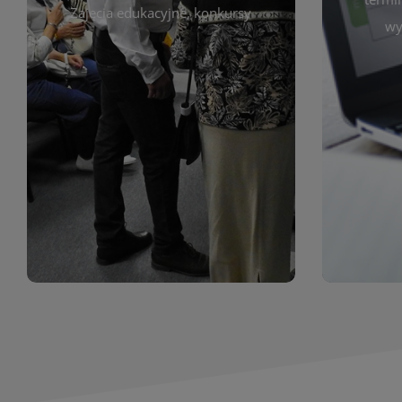
prace obejmują malarstwo,
Zajęcia edukacyjne, konkursy
Cię wy
wy
z poprzednich lat. Prezentowane
harmono
ekspozycjach oraz archiwum wystaw
był zgod
znajdziesz informacje o aktualnych
Zap
jak i zbiory tematyczne. W tej sekcji
uczest
zarówno sztukę lokalnych twórców,
Biblioteka organizuje prezentujące
Wystawy