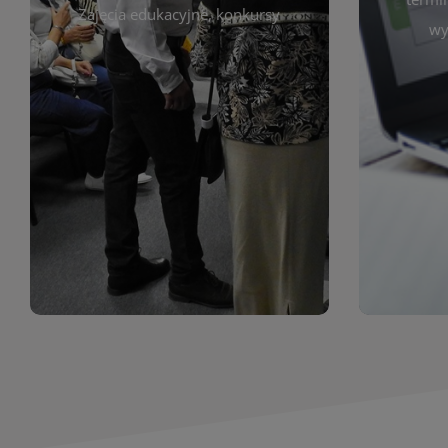
prace obejmują malarstwo,
Zajęcia edukacyjne, konkursy
Cię wy
wy
z poprzednich lat. Prezentowane
harmono
ekspozycjach oraz archiwum wystaw
był zgod
znajdziesz informacje o aktualnych
Zap
jak i zbiory tematyczne. W tej sekcji
uczest
zarówno sztukę lokalnych twórców,
Biblioteka organizuje prezentujące
Wystawy