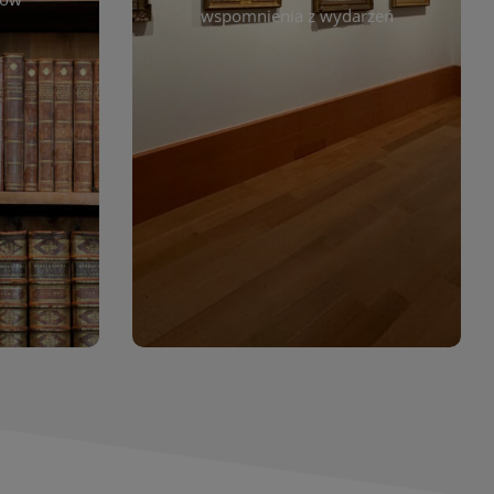
. Możesz
wspomnienia z wydarzeń
czytelników. Regularnie dodajemy
 według
nowe galerie, by każdy mógł
jdziesz
powrócić do wyjątkowych
. Dzięki
momentów. Zapraszamy do
asopism,
obejrzenia, wspominania i
erty
inspirowania się!
wia
orów
WIĘCEJ