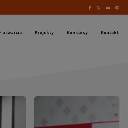
Facebook
X
YouTube
Instag
y otwarcia
Projekty
Konkursy
Kontakt
a
WIĘCEJ