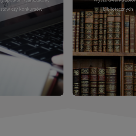
autora, tytułu lub tematu
darzeniach. Aktualizujemy
staw czy konkursów
bibliotecznych
interesujące Cię pozycje
gram na bieżąco, by zawsze
wyszukiwarce szybko zna
ny z planem pracy biblioteki.
filmów i innych materiałów
raszamy do śledzenia i
bibliotecznej – książek, cz
nictwa w życiu kulturalnym
przeglądanie pełnej of
miasta!
Katalog online umożli
Katalog Zbi
WIĘCEJ