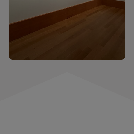
momentów. Zapraszamy do obejrzenia,
wspominania i inspirowania się!
WIĘCEJ