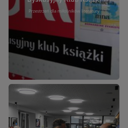
okazja do inspirującej dyskusji, wymiany
Przestrzeń dla miłośników literatury
różnych gatunków literackich. Każde spotkanie to
regularnie, by rozmawiać o wybranych tytułach z
opiniami i emocjami po lekturze. Spotykamy się
miłośników literatury, którzy lubią dzielić się
Dyskusyjny Klub Książki to przestrzeń dla
Dyskusyjny Klub Ksążki
WIĘCEJ
miłośników estetycznych doznań!