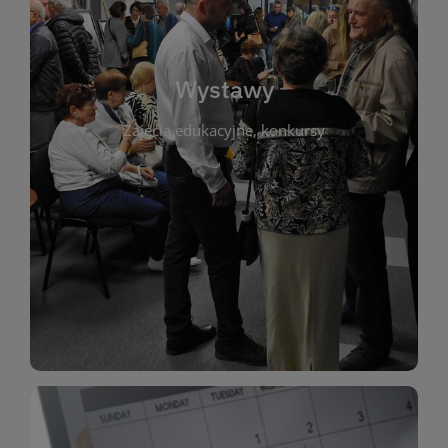
biblioteki. Serdecznie zapraszamy wszystkich
do kontaktu z kulturą i sztuką w przestrzeni
artystyczne. Każda wystawa to wyjątkowa okazja
Wystawy
malarstwo, fotografię, rękodzieło i inne formy
Zajęcia edukacyjne, konkursy
poprzednich lat. Prezentowane prace obejmują
ekspozycjach oraz archiwum wystaw z
W tej sekcji znajdziesz informacje o aktualnych
sztukę lokalnych twórców, jak i zbiory tematyczne.
Biblioteka organizuje prezentujące zarówno
Wystawy