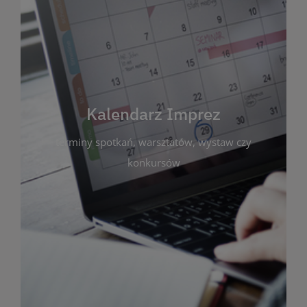
Kalendarz Imprez
Zakładka ta gromadzi wszystkie planowane
wydarzenia kulturalne i edukacyjne organizowane
przez bibliotekę. Możesz tu sprawdzić terminy
spotkań, warsztatów, wystaw czy konkursów.
Kalendarz Imprez
Dzięki przejrzystemu kalendarzowi łatwo
terminy spotkań, warsztatów, wystaw czy
zaplanujesz udział w interesujących Cię
wydarzeniach. Aktualizujemy harmonogram na
konkursów
bieżąco, by zawsze był zgodny z planem pracy
biblioteki. Zapraszamy do śledzenia i uczestnictwa
w życiu kulturalnym miasta!
WIĘCEJ