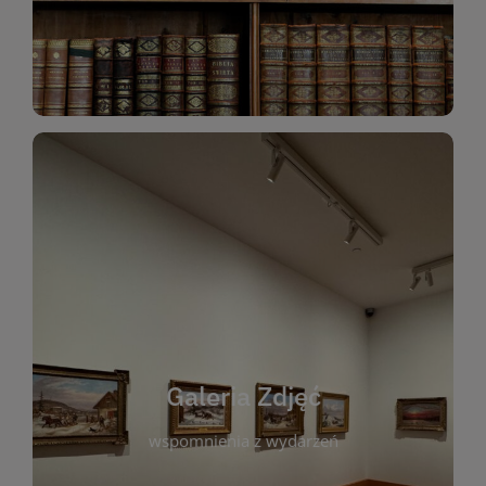
Katalog Zbiorów
Galeria Zdjęć
W galerii prezentujemy fotograficzne
wspomnienia z wydarzeń, spotkań i projektów
realizowanych przez bibliotekę. To miejsce, w
którym można zobaczyć, jak żyje nasza biblioteka
Galeria Zdjęć
i jej społeczność. Zdjęcia dokumentują zarówno
uroczyste chwile, jak i codzienne aktywności
wspomnienia z wydarzeń
czytelników. Regularnie dodajemy nowe galerie,
by każdy mógł powrócić do wyjątkowych