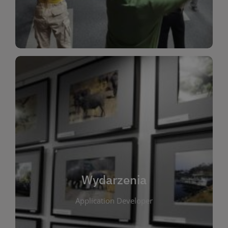
Dla Dzieci
Wydarzenia
W tej zakładce publikujemy informacje o
wszystkich wydarzeniach organizowanych przez
bibliotekę. Znajdziesz tu zapowiedzi spotkań
autorskich, warsztatów, prelekcji i zajęć
tematycznych dla różnych grup wiekowych. Każde
Wydarzenia
wydarzenie ma na celu promowanie kultury
Application Developer
czytelniczej oraz integrację społeczności lokalnej.
Dzięki kalendarzowi wydarzeń możesz łatwo
zaplanować udział w interesujących spotkaniach.