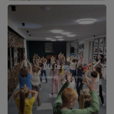
WIĘCEJ
świata literatury!
Zapraszamy do wspólnej zabawy i odkrywania
rozbudzać miłość do książek od najmłodszych lat.
kącik do wspólnego czytania. Pragniemy
Dla Dzieci
opowiadań i lektur szkolnych, a także przyjazny
Zajęcia edukacyjne, konkursy
dzieci. Biblioteka oferuje bogaty wybór bajek,
plastycznych i spotkaniach z autorami książek dla
informacje o zajęciach edukacyjnych, konkursach
czytelnikach i ich rodzicach. Znajdziesz tu
To miejsce stworzone z myślą o najmłodszych