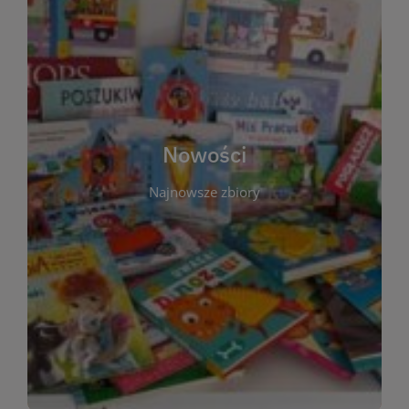
W tej sekcji prezentujemy najnowsze książki,
audiobooki oraz filmy, które właśnie trafiły do
zbiorów Miejskiej Biblioteki Publicznej w
Starachowicach. Regularnie aktualizujemy listę,
aby Czytelnicy mogli na bieżąco odkrywać świeże
Nowości
tytuły i najciekawsze premiery wydawnicze. Każda
pozycja opatrzona jest krótkim opisem i
Najnowsze zbiory
informacją o dostępności w katalogu. Zachęcamy
do częstych odwiedzin – nowości pojawiają się
niemal każdego tygodnia! Dzięki tej zakładce
zawsze będziesz wiedzieć, co warto przeczytać
jako pierwsze.
WIĘCEJ