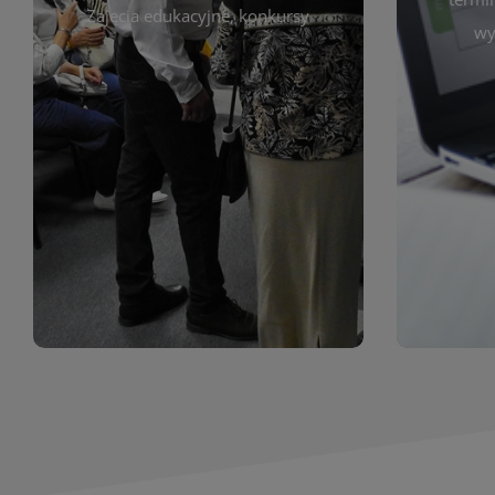
prace obejmują malarstwo,
Zajęcia edukacyjne, konkursy
Cię wy
wy
z poprzednich lat. Prezentowane
harmono
ekspozycjach oraz archiwum wystaw
był zgod
znajdziesz informacje o aktualnych
Zap
jak i zbiory tematyczne. W tej sekcji
uczest
zarówno sztukę lokalnych twórców,
Biblioteka organizuje prezentujące
Wystawy