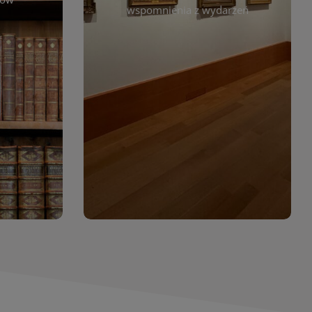
. Możesz
wspomnienia z wydarzeń
czytelników. Regularnie dodajemy
 według
nowe galerie, by każdy mógł
jdziesz
powrócić do wyjątkowych
. Dzięki
momentów. Zapraszamy do
asopism,
obejrzenia, wspominania i
erty
inspirowania się!
wia
orów
WIĘCEJ