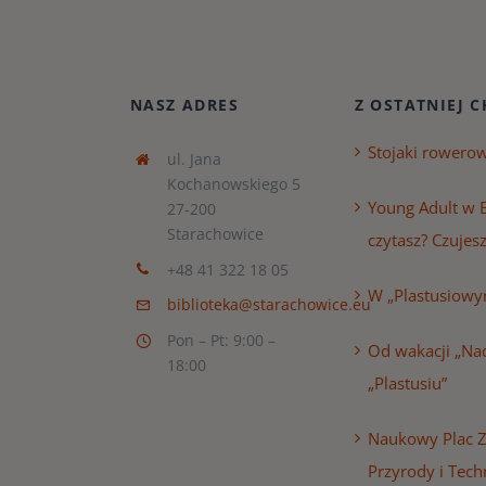
NASZ ADRES
Z OSTATNIEJ C
Stojaki rowero
ul. Jana
Kochanowskiego 5
Young Adult w B
27-200
Starachowice
czytasz? Czujesz
+48 41 322 18 05
W „Plastusiowy
biblioteka@starachowice.eu
Pon – Pt: 9:00 –
Od wakacji „Nad
18:00
„Plastusiu”
Naukowy Plac 
Przyrody i Tech