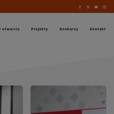
Facebook
X
YouTube
Instag
y otwarcia
Projekty
Konkursy
Kontakt
a
WIĘCEJ