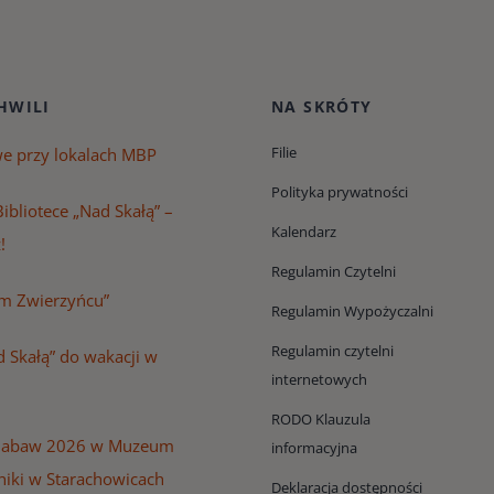
HWILI
NA SKRÓTY
Filie
we przy lokalach MBP
Polityka prywatności
ibliotece „Nad Skałą” –
Kalendarz
!
Regulamin Czytelni
m Zwierzyńcu”
Regulamin Wypożyczalni
Regulamin czytelni
 Skałą” do wakacji w
internetowych
RODO Klauzula
Zabaw 2026 w Muzeum
informacyjna
niki w Starachowicach
Deklaracja dostępności