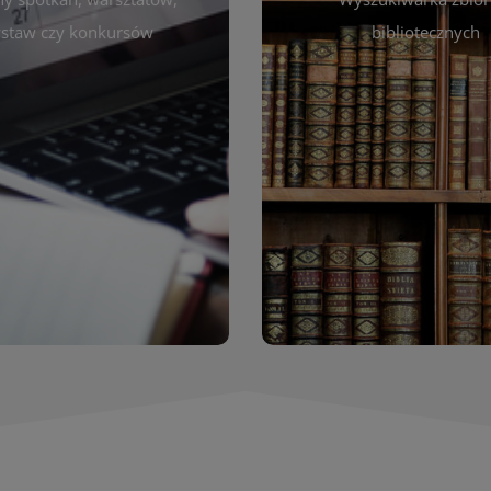
autora, tytułu lub tematu
darzeniach. Aktualizujemy
staw czy konkursów
bibliotecznych
interesujące Cię pozycje
gram na bieżąco, by zawsze
wyszukiwarce szybko zna
ny z planem pracy biblioteki.
filmów i innych materiałów
raszamy do śledzenia i
bibliotecznej – książek, cz
nictwa w życiu kulturalnym
przeglądanie pełnej of
miasta!
Katalog online umożli
Katalog Zbi
WIĘCEJ