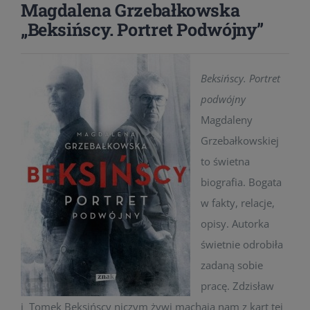
Magdalena Grzebałkowska
„Beksińscy. Portret Podwójny”
Beksińscy. Portret
podwójny
Magdaleny
Grzebałkowskiej
to świetna
biografia. Bogata
w fakty, relacje,
opisy. Autorka
świetnie odrobiła
zadaną sobie
pracę. Zdzisław
i Tomek Beksińscy niczym żywi machają nam z kart tej