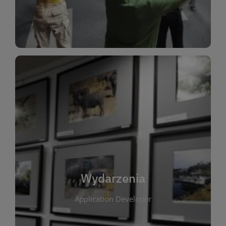
Dla Dzieci
Wydarzenia
W tej zakładce publikujemy informacje o
wszystkich wydarzeniach organizowanych przez
bibliotekę. Znajdziesz tu zapowiedzi spotkań
autorskich, warsztatów, prelekcji i zajęć
tematycznych dla różnych grup wiekowych. Każde
Wydarzenia
wydarzenie ma na celu promowanie kultury
Application Developer
czytelniczej oraz integrację społeczności lokalnej.
Dzięki kalendarzowi wydarzeń możesz łatwo
zaplanować udział w interesujących spotkaniach.