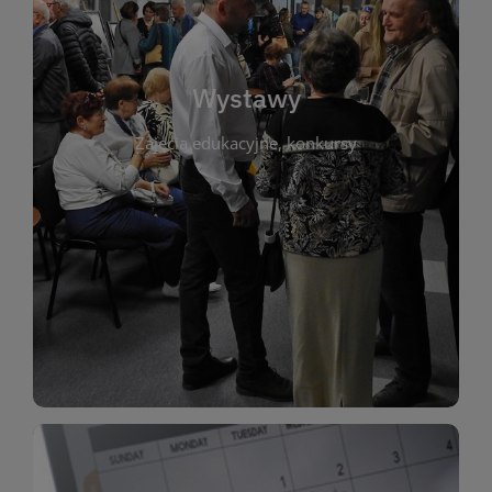
biblioteki. Serdecznie zapraszamy wszystkich
do kontaktu z kulturą i sztuką w przestrzeni
artystyczne. Każda wystawa to wyjątkowa okazja
Wystawy
malarstwo, fotografię, rękodzieło i inne formy
Zajęcia edukacyjne, konkursy
poprzednich lat. Prezentowane prace obejmują
ekspozycjach oraz archiwum wystaw z
W tej sekcji znajdziesz informacje o aktualnych
sztukę lokalnych twórców, jak i zbiory tematyczne.
Biblioteka organizuje prezentujące zarówno
Wystawy