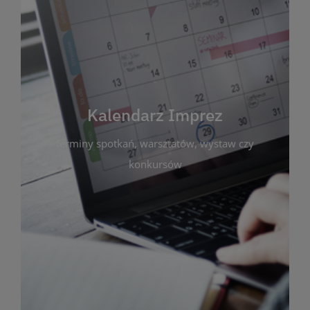
Kalendarz Imprez
Zakładka ta gromadzi wszystkie planowane
wydarzenia kulturalne i edukacyjne organizowane
przez bibliotekę. Możesz tu sprawdzić terminy
spotkań, warsztatów, wystaw czy konkursów.
Kalendarz Imprez
Dzięki przejrzystemu kalendarzowi łatwo
terminy spotkań, warsztatów, wystaw czy
zaplanujesz udział w interesujących Cię
wydarzeniach. Aktualizujemy harmonogram na
konkursów
bieżąco, by zawsze był zgodny z planem pracy
biblioteki. Zapraszamy do śledzenia i uczestnictwa
w życiu kulturalnym miasta!
WIĘCEJ