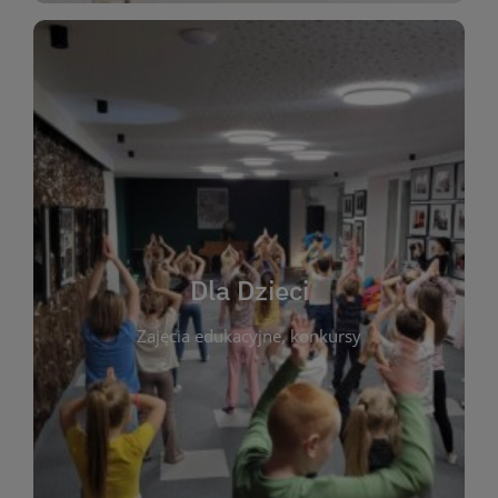
WIĘCEJ
świata literatury!
Zapraszamy do wspólnej zabawy i odkrywania
rozbudzać miłość do książek od najmłodszych lat.
kącik do wspólnego czytania. Pragniemy
Dla Dzieci
opowiadań i lektur szkolnych, a także przyjazny
Zajęcia edukacyjne, konkursy
dzieci. Biblioteka oferuje bogaty wybór bajek,
plastycznych i spotkaniach z autorami książek dla
informacje o zajęciach edukacyjnych, konkursach
czytelnikach i ich rodzicach. Znajdziesz tu
To miejsce stworzone z myślą o najmłodszych