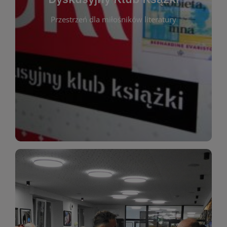
okazja do inspirującej dyskusji, wymiany
Przestrzeń dla miłośników literatury
różnych gatunków literackich. Każde spotkanie to
regularnie, by rozmawiać o wybranych tytułach z
opiniami i emocjami po lekturze. Spotykamy się
miłośników literatury, którzy lubią dzielić się
Dyskusyjny Klub Książki to przestrzeń dla
Dyskusyjny Klub Ksążki
WIĘCEJ
miłośników estetycznych doznań!