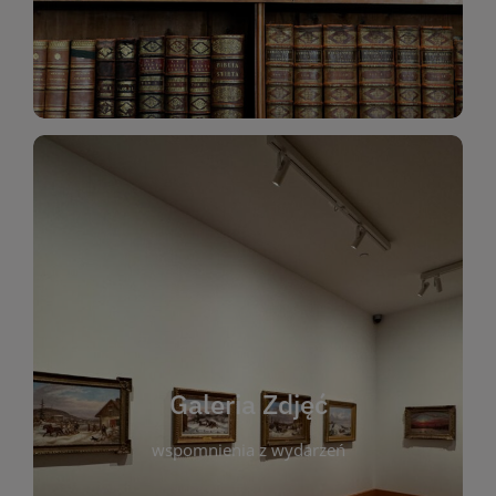
Katalog Zbiorów
Galeria Zdjęć
W galerii prezentujemy fotograficzne
wspomnienia z wydarzeń, spotkań i projektów
realizowanych przez bibliotekę. To miejsce, w
którym można zobaczyć, jak żyje nasza biblioteka
Galeria Zdjęć
i jej społeczność. Zdjęcia dokumentują zarówno
uroczyste chwile, jak i codzienne aktywności
wspomnienia z wydarzeń
czytelników. Regularnie dodajemy nowe galerie,
by każdy mógł powrócić do wyjątkowych