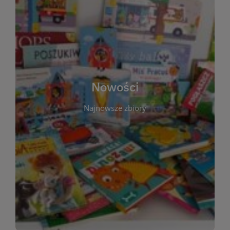
W tej sekcji prezentujemy najnowsze książki,
audiobooki oraz filmy, które właśnie trafiły do
zbiorów Miejskiej Biblioteki Publicznej w
Starachowicach. Regularnie aktualizujemy listę,
aby Czytelnicy mogli na bieżąco odkrywać świeże
Nowości
tytuły i najciekawsze premiery wydawnicze. Każda
pozycja opatrzona jest krótkim opisem i
Najnowsze zbiory
informacją o dostępności w katalogu. Zachęcamy
do częstych odwiedzin – nowości pojawiają się
niemal każdego tygodnia! Dzięki tej zakładce
zawsze będziesz wiedzieć, co warto przeczytać
jako pierwsze.
WIĘCEJ