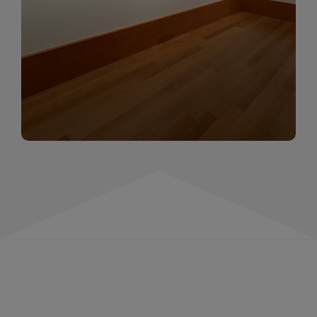
momentów. Zapraszamy do obejrzenia,
wspominania i inspirowania się!
WIĘCEJ