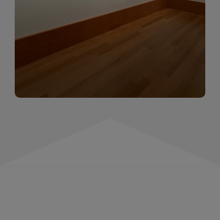
momentów. Zapraszamy do obejrzenia,
wspominania i inspirowania się!
WIĘCEJ