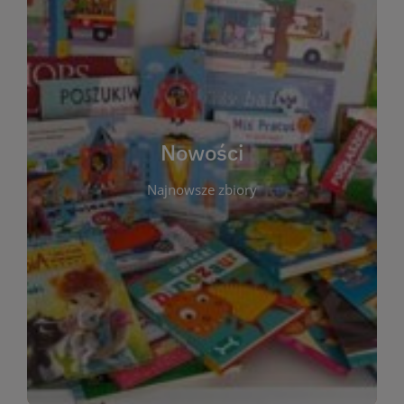
W tej sekcji prezentujemy najnowsze książki,
audiobooki oraz filmy, które właśnie trafiły do
zbiorów Miejskiej Biblioteki Publicznej w
Starachowicach. Regularnie aktualizujemy listę,
aby Czytelnicy mogli na bieżąco odkrywać świeże
Nowości
tytuły i najciekawsze premiery wydawnicze. Każda
pozycja opatrzona jest krótkim opisem i
Najnowsze zbiory
informacją o dostępności w katalogu. Zachęcamy
do częstych odwiedzin – nowości pojawiają się
niemal każdego tygodnia! Dzięki tej zakładce
zawsze będziesz wiedzieć, co warto przeczytać
jako pierwsze.
WIĘCEJ