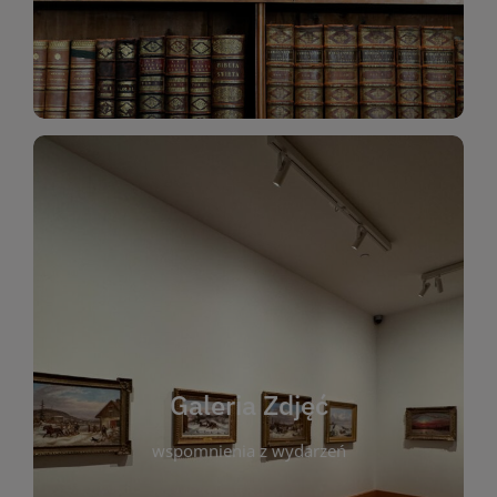
Katalog Zbiorów
Galeria Zdjęć
W galerii prezentujemy fotograficzne
wspomnienia z wydarzeń, spotkań i projektów
realizowanych przez bibliotekę. To miejsce, w
którym można zobaczyć, jak żyje nasza biblioteka
Galeria Zdjęć
i jej społeczność. Zdjęcia dokumentują zarówno
uroczyste chwile, jak i codzienne aktywności
wspomnienia z wydarzeń
czytelników. Regularnie dodajemy nowe galerie,
by każdy mógł powrócić do wyjątkowych