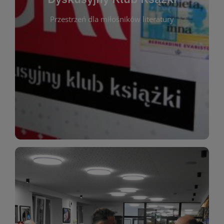
okazja do inspirującej dyskusji, wymiany
Przestrzeń dla miłośników literatury
różnych gatunków literackich. Każde spotkanie to
regularnie, by rozmawiać o wybranych tytułach z
opiniami i emocjami po lekturze. Spotykamy się
miłośników literatury, którzy lubią dzielić się
Dyskusyjny Klub Książki to przestrzeń dla
Dyskusyjny Klub Ksążki
WIĘCEJ
miłośników estetycznych doznań!