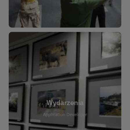
Dla Dzieci
Wydarzenia
W tej zakładce publikujemy informacje o
wszystkich wydarzeniach organizowanych przez
bibliotekę. Znajdziesz tu zapowiedzi spotkań
autorskich, warsztatów, prelekcji i zajęć
tematycznych dla różnych grup wiekowych. Każde
Wydarzenia
wydarzenie ma na celu promowanie kultury
Application Developer
czytelniczej oraz integrację społeczności lokalnej.
Dzięki kalendarzowi wydarzeń możesz łatwo
zaplanować udział w interesujących spotkaniach.