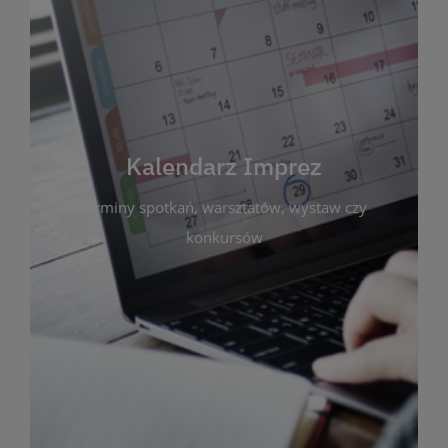
Kalendarz Imprez
Zakładka ta gromadzi wszystkie planowane
wydarzenia kulturalne i edukacyjne organizowane
przez bibliotekę. Możesz tu sprawdzić terminy
spotkań, warsztatów, wystaw czy konkursów.
Kalendarz Imprez
Dzięki przejrzystemu kalendarzowi łatwo
terminy spotkań, warsztatów, wystaw czy
zaplanujesz udział w interesujących Cię
wydarzeniach. Aktualizujemy harmonogram na
konkursów
bieżąco, by zawsze był zgodny z planem pracy
biblioteki. Zapraszamy do śledzenia i uczestnictwa
w życiu kulturalnym miasta!
WIĘCEJ