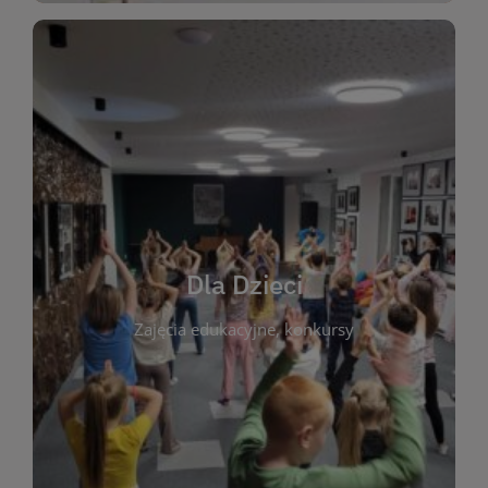
WIĘCEJ
świata literatury!
Zapraszamy do wspólnej zabawy i odkrywania
rozbudzać miłość do książek od najmłodszych lat.
kącik do wspólnego czytania. Pragniemy
Dla Dzieci
opowiadań i lektur szkolnych, a także przyjazny
Zajęcia edukacyjne, konkursy
dzieci. Biblioteka oferuje bogaty wybór bajek,
plastycznych i spotkaniach z autorami książek dla
informacje o zajęciach edukacyjnych, konkursach
czytelnikach i ich rodzicach. Znajdziesz tu
To miejsce stworzone z myślą o najmłodszych