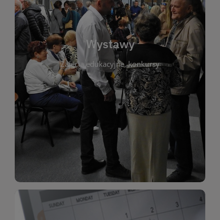
biblioteki. Serdecznie zapraszamy wszystkich
do kontaktu z kulturą i sztuką w przestrzeni
artystyczne. Każda wystawa to wyjątkowa okazja
Wystawy
malarstwo, fotografię, rękodzieło i inne formy
Zajęcia edukacyjne, konkursy
poprzednich lat. Prezentowane prace obejmują
ekspozycjach oraz archiwum wystaw z
W tej sekcji znajdziesz informacje o aktualnych
sztukę lokalnych twórców, jak i zbiory tematyczne.
Biblioteka organizuje prezentujące zarówno
Wystawy