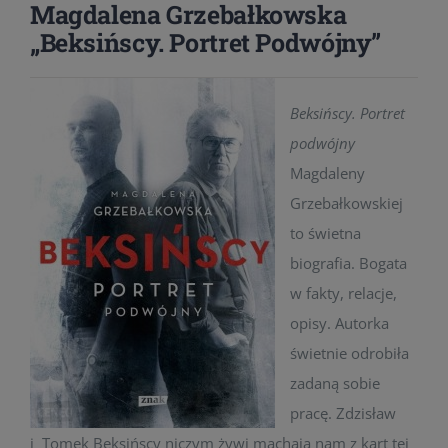
Magdalena Grzebałkowska
„Beksińscy. Portret Podwójny”
Beksińscy. Portret
podwójny
Magdaleny
Grzebałkowskiej
to świetna
biografia. Bogata
w fakty, relacje,
opisy. Autorka
świetnie odrobiła
zadaną sobie
pracę. Zdzisław
i Tomek Beksińscy niczym żywi machają nam z kart tej