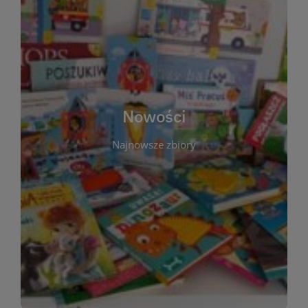
W tej sekcji prezentujemy najnowsze książki,
audiobooki oraz filmy, które właśnie trafiły do
zbiorów Miejskiej Biblioteki Publicznej w
Starachowicach. Regularnie aktualizujemy listę,
aby Czytelnicy mogli na bieżąco odkrywać świeże
Nowości
tytuły i najciekawsze premiery wydawnicze. Każda
pozycja opatrzona jest krótkim opisem i
Najnowsze zbiory
informacją o dostępności w katalogu. Zachęcamy
do częstych odwiedzin – nowości pojawiają się
niemal każdego tygodnia! Dzięki tej zakładce
zawsze będziesz wiedzieć, co warto przeczytać
jako pierwsze.
WIĘCEJ