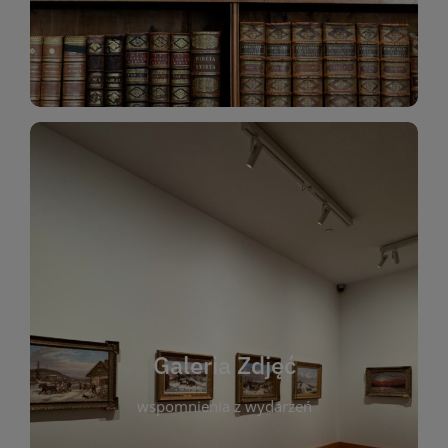
Katalog Zbiorów
Galeria Zdjęć
W galerii prezentujemy fotograficzne
wspomnienia z wydarzeń, spotkań i projektów
realizowanych przez bibliotekę. To miejsce, w
którym można zobaczyć, jak żyje nasza biblioteka
Galeria Zdjęć
i jej społeczność. Zdjęcia dokumentują zarówno
uroczyste chwile, jak i codzienne aktywności
wspomnienia z wydarzeń
czytelników. Regularnie dodajemy nowe galerie,
by każdy mógł powrócić do wyjątkowych