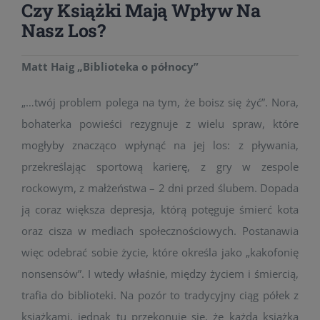
Czy Książki Mają Wpływ Na
Nasz Los?
Matt Haig „Biblioteka o północy”
„…twój problem polega na tym, że boisz się żyć”. Nora,
bohaterka powieści rezygnuje z wielu spraw, które
mogłyby znacząco wpłynąć na jej los: z pływania,
przekreślając sportową karierę, z gry w zespole
rockowym, z małżeństwa – 2 dni przed ślubem. Dopada
ją coraz większa depresja, którą potęguje śmierć kota
oraz cisza w mediach społecznościowych. Postanawia
więc odebrać sobie życie, które określa jako „kakofonię
nonsensów”. I wtedy właśnie, między życiem i śmiercią,
trafia do biblioteki. Na pozór to tradycyjny ciąg półek z
książkami, jednak tu przekonuje się, że każda książka