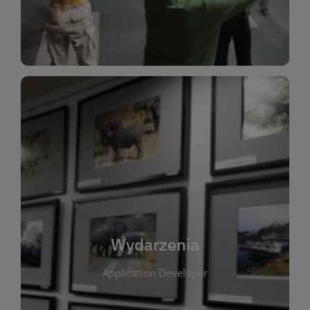
Dla Dzieci
Wydarzenia
W tej zakładce publikujemy informacje o
wszystkich wydarzeniach organizowanych przez
bibliotekę. Znajdziesz tu zapowiedzi spotkań
autorskich, warsztatów, prelekcji i zajęć
tematycznych dla różnych grup wiekowych. Każde
Wydarzenia
wydarzenie ma na celu promowanie kultury
Application Developer
czytelniczej oraz integrację społeczności lokalnej.
Dzięki kalendarzowi wydarzeń możesz łatwo
zaplanować udział w interesujących spotkaniach.