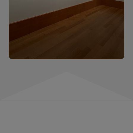
momentów. Zapraszamy do obejrzenia,
wspominania i inspirowania się!
WIĘCEJ