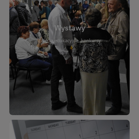
biblioteki. Serdecznie zapraszamy wszystkich
do kontaktu z kulturą i sztuką w przestrzeni
artystyczne. Każda wystawa to wyjątkowa okazja
Wystawy
malarstwo, fotografię, rękodzieło i inne formy
Zajęcia edukacyjne, konkursy
poprzednich lat. Prezentowane prace obejmują
ekspozycjach oraz archiwum wystaw z
W tej sekcji znajdziesz informacje o aktualnych
sztukę lokalnych twórców, jak i zbiory tematyczne.
Biblioteka organizuje prezentujące zarówno
Wystawy