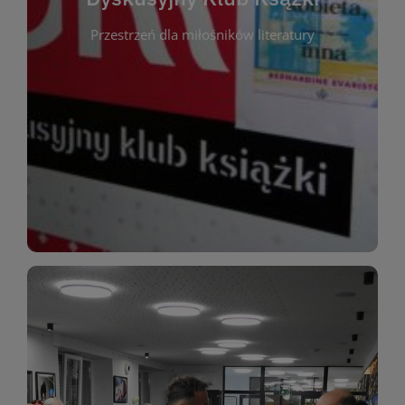
okazja do inspirującej dyskusji, wymiany
Przestrzeń dla miłośników literatury
różnych gatunków literackich. Każde spotkanie to
regularnie, by rozmawiać o wybranych tytułach z
opiniami i emocjami po lekturze. Spotykamy się
miłośników literatury, którzy lubią dzielić się
Dyskusyjny Klub Książki to przestrzeń dla
Dyskusyjny Klub Ksążki
WIĘCEJ
miłośników estetycznych doznań!