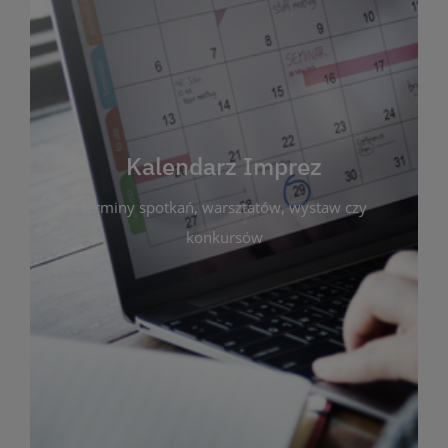
Kalendarz Imprez
Zakładka ta gromadzi wszystkie planowane
wydarzenia kulturalne i edukacyjne organizowane
przez bibliotekę. Możesz tu sprawdzić terminy
spotkań, warsztatów, wystaw czy konkursów.
Kalendarz Imprez
Dzięki przejrzystemu kalendarzowi łatwo
terminy spotkań, warsztatów, wystaw czy
zaplanujesz udział w interesujących Cię
wydarzeniach. Aktualizujemy harmonogram na
konkursów
bieżąco, by zawsze był zgodny z planem pracy
biblioteki. Zapraszamy do śledzenia i uczestnictwa
w życiu kulturalnym miasta!
WIĘCEJ