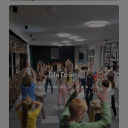
WIĘCEJ
świata literatury!
Zapraszamy do wspólnej zabawy i odkrywania
rozbudzać miłość do książek od najmłodszych lat.
kącik do wspólnego czytania. Pragniemy
Dla Dzieci
opowiadań i lektur szkolnych, a także przyjazny
Zajęcia edukacyjne, konkursy
dzieci. Biblioteka oferuje bogaty wybór bajek,
plastycznych i spotkaniach z autorami książek dla
informacje o zajęciach edukacyjnych, konkursach
czytelnikach i ich rodzicach. Znajdziesz tu
To miejsce stworzone z myślą o najmłodszych