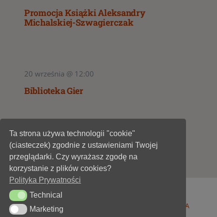
Promocja Książki Aleksandry
Michalskiej-Szwagierczak
20 września @ 12:00
Biblioteka Gier
Ta strona używa technologii "cookie"
1
2
3
(ciasteczek) zgodnie z ustawieniami Twojej
przeglądarki. Czy wyrażasz zgodę na
korzystanie z plików cookies?
Polityka Prywatności
Technical
Technical
© 1947 - 2026 •
Miejska Biblioteka Publiczna im. A
Marketing
Marketing