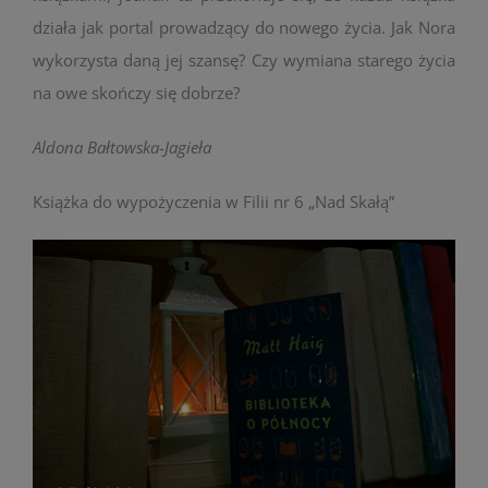
działa jak portal prowadzący do nowego życia. Jak Nora
wykorzysta daną jej szansę? Czy wymiana starego życia
na owe skończy się dobrze?
Aldona Bałtowska-Jagieła
Książka do wypożyczenia w Filii nr 6 „Nad Skałą”