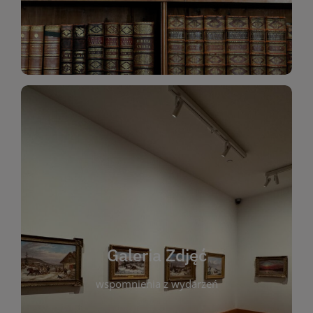
Katalog Zbiorów
Galeria Zdjęć
W galerii prezentujemy fotograficzne
wspomnienia z wydarzeń, spotkań i projektów
realizowanych przez bibliotekę. To miejsce, w
którym można zobaczyć, jak żyje nasza biblioteka
Galeria Zdjęć
i jej społeczność. Zdjęcia dokumentują zarówno
uroczyste chwile, jak i codzienne aktywności
wspomnienia z wydarzeń
czytelników. Regularnie dodajemy nowe galerie,
by każdy mógł powrócić do wyjątkowych