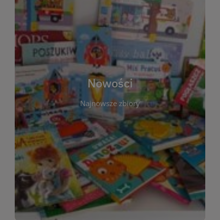
W tej sekcji prezentujemy najnowsze książki,
audiobooki oraz filmy, które właśnie trafiły do
zbiorów Miejskiej Biblioteki Publicznej w
Starachowicach. Regularnie aktualizujemy listę,
aby Czytelnicy mogli na bieżąco odkrywać świeże
Nowości
tytuły i najciekawsze premiery wydawnicze. Każda
pozycja opatrzona jest krótkim opisem i
Najnowsze zbiory
informacją o dostępności w katalogu. Zachęcamy
do częstych odwiedzin – nowości pojawiają się
niemal każdego tygodnia! Dzięki tej zakładce
zawsze będziesz wiedzieć, co warto przeczytać
jako pierwsze.
WIĘCEJ