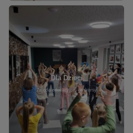
WIĘCEJ
świata literatury!
Zapraszamy do wspólnej zabawy i odkrywania
rozbudzać miłość do książek od najmłodszych lat.
kącik do wspólnego czytania. Pragniemy
Dla Dzieci
opowiadań i lektur szkolnych, a także przyjazny
Zajęcia edukacyjne, konkursy
dzieci. Biblioteka oferuje bogaty wybór bajek,
plastycznych i spotkaniach z autorami książek dla
informacje o zajęciach edukacyjnych, konkursach
czytelnikach i ich rodzicach. Znajdziesz tu
To miejsce stworzone z myślą o najmłodszych