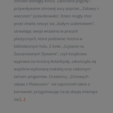
zimowe dobiegły końca. Zaklinanie pogody i
przywoływanie zimowej aury poprzez ,,Zabawy z
wierszem" poskutkowało!. Dzieci mogły choć
przez chwilę cieszyć się ,,białym szaleństwem",
utrwalając swoje wrażenia w pracach
plastycznych, które podziwiać można w
bibliotecznym holu. Z kolei ,,Czytanie na
Zaczarowanym Dywanie", czyli książkowa
wyprawa na mroźną Antarktydę, zakończyła się
wspólnie wykonaną makietą oraz radosnym
tańcem pingwinów. Uczestnicy ,,Zimowych
zabaw z Plastusiem" nie zapomnieli także o
karnawale, przygotowując na tę okazję mieniące
się
[...]