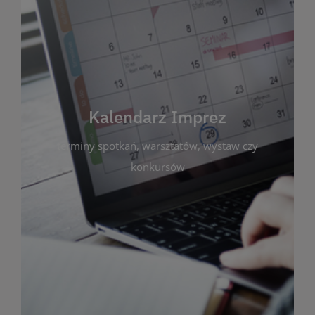
Kalendarz Imprez
Zakładka ta gromadzi wszystkie planowane
wydarzenia kulturalne i edukacyjne organizowane
przez bibliotekę. Możesz tu sprawdzić terminy
spotkań, warsztatów, wystaw czy konkursów.
Kalendarz Imprez
Dzięki przejrzystemu kalendarzowi łatwo
terminy spotkań, warsztatów, wystaw czy
zaplanujesz udział w interesujących Cię
wydarzeniach. Aktualizujemy harmonogram na
konkursów
bieżąco, by zawsze był zgodny z planem pracy
biblioteki. Zapraszamy do śledzenia i uczestnictwa
w życiu kulturalnym miasta!
WIĘCEJ