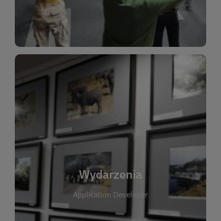
Dla Dzieci
Wydarzenia
W tej zakładce publikujemy informacje o
wszystkich wydarzeniach organizowanych przez
bibliotekę. Znajdziesz tu zapowiedzi spotkań
autorskich, warsztatów, prelekcji i zajęć
tematycznych dla różnych grup wiekowych. Każde
Wydarzenia
wydarzenie ma na celu promowanie kultury
Application Developer
czytelniczej oraz integrację społeczności lokalnej.
Dzięki kalendarzowi wydarzeń możesz łatwo
zaplanować udział w interesujących spotkaniach.