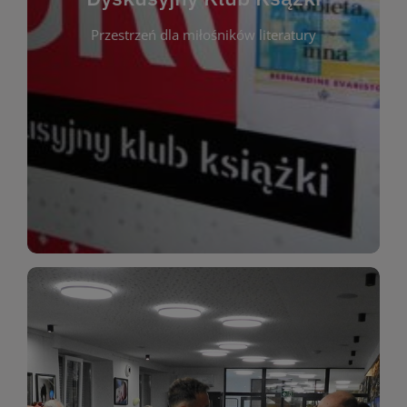
okazja do inspirującej dyskusji, wymiany
Przestrzeń dla miłośników literatury
różnych gatunków literackich. Każde spotkanie to
regularnie, by rozmawiać o wybranych tytułach z
opiniami i emocjami po lekturze. Spotykamy się
miłośników literatury, którzy lubią dzielić się
Dyskusyjny Klub Książki to przestrzeń dla
Dyskusyjny Klub Ksążki
WIĘCEJ
miłośników estetycznych doznań!