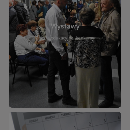
biblioteki. Serdecznie zapraszamy wszystkich
do kontaktu z kulturą i sztuką w przestrzeni
artystyczne. Każda wystawa to wyjątkowa okazja
Wystawy
malarstwo, fotografię, rękodzieło i inne formy
Zajęcia edukacyjne, konkursy
poprzednich lat. Prezentowane prace obejmują
ekspozycjach oraz archiwum wystaw z
W tej sekcji znajdziesz informacje o aktualnych
sztukę lokalnych twórców, jak i zbiory tematyczne.
Biblioteka organizuje prezentujące zarówno
Wystawy