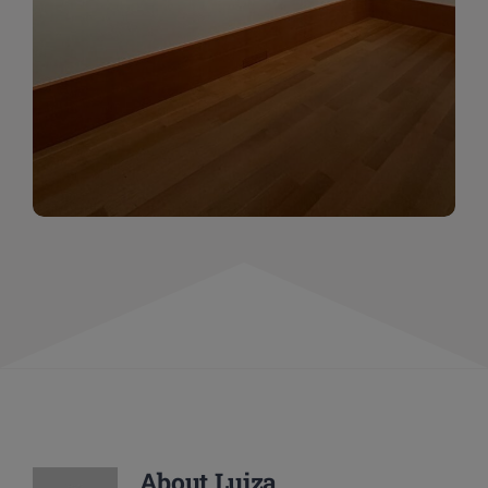
momentów. Zapraszamy do obejrzenia,
wspominania i inspirowania się!
WIĘCEJ
About
Luiza