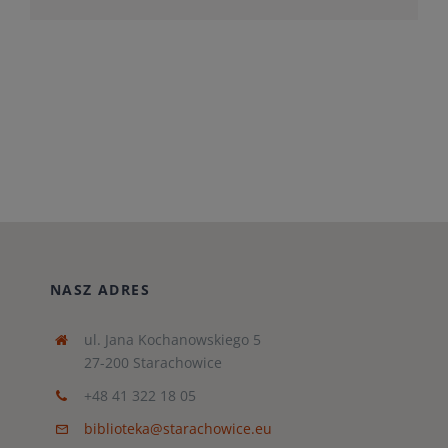
NASZ ADRES
ul. Jana Kochanowskiego 5
27-200 Starachowice
+48 41 322 18 05
biblioteka@starachowice.eu