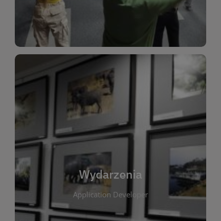
Dla Dzieci
Wydarzenia
W tej zakładce publikujemy informacje o
wszystkich wydarzeniach organizowanych przez
bibliotekę. Znajdziesz tu zapowiedzi spotkań
autorskich, warsztatów, prelekcji i zajęć
tematycznych dla różnych grup wiekowych. Każde
Wydarzenia
wydarzenie ma na celu promowanie kultury
Application Developer
czytelniczej oraz integrację społeczności lokalnej.
Dzięki kalendarzowi wydarzeń możesz łatwo
zaplanować udział w interesujących spotkaniach.