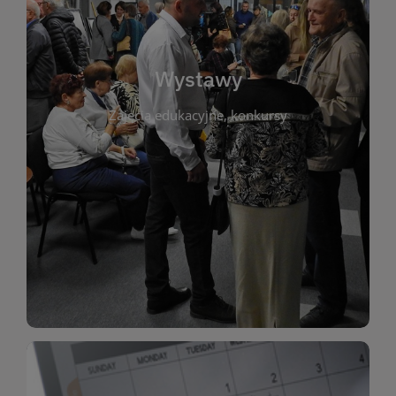
biblioteki. Serdecznie zapraszamy wszystkich
do kontaktu z kulturą i sztuką w przestrzeni
artystyczne. Każda wystawa to wyjątkowa okazja
Wystawy
malarstwo, fotografię, rękodzieło i inne formy
Zajęcia edukacyjne, konkursy
poprzednich lat. Prezentowane prace obejmują
ekspozycjach oraz archiwum wystaw z
W tej sekcji znajdziesz informacje o aktualnych
sztukę lokalnych twórców, jak i zbiory tematyczne.
Biblioteka organizuje prezentujące zarówno
Wystawy