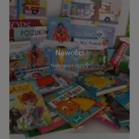
W tej sekcji prezentujemy najnowsze książki,
audiobooki oraz filmy, które właśnie trafiły do
zbiorów Miejskiej Biblioteki Publicznej w
Starachowicach. Regularnie aktualizujemy listę,
aby Czytelnicy mogli na bieżąco odkrywać świeże
Nowości
tytuły i najciekawsze premiery wydawnicze. Każda
pozycja opatrzona jest krótkim opisem i
Najnowsze zbiory
informacją o dostępności w katalogu. Zachęcamy
do częstych odwiedzin – nowości pojawiają się
niemal każdego tygodnia! Dzięki tej zakładce
zawsze będziesz wiedzieć, co warto przeczytać
jako pierwsze.
WIĘCEJ