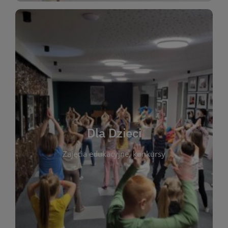
WIĘCEJ
świata literatury!
Zapraszamy do wspólnej zabawy i odkrywania
rozbudzać miłość do książek od najmłodszych lat.
kącik do wspólnego czytania. Pragniemy
Dla Dzieci
opowiadań i lektur szkolnych, a także przyjazny
Zajęcia edukacyjne, konkursy
dzieci. Biblioteka oferuje bogaty wybór bajek,
plastycznych i spotkaniach z autorami książek dla
informacje o zajęciach edukacyjnych, konkursach
czytelnikach i ich rodzicach. Znajdziesz tu
To miejsce stworzone z myślą o najmłodszych