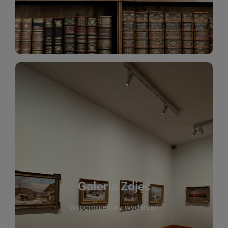
Katalog Zbiorów
Galeria Zdjęć
W galerii prezentujemy fotograficzne
wspomnienia z wydarzeń, spotkań i projektów
realizowanych przez bibliotekę. To miejsce, w
którym można zobaczyć, jak żyje nasza biblioteka
Galeria Zdjęć
i jej społeczność. Zdjęcia dokumentują zarówno
uroczyste chwile, jak i codzienne aktywności
wspomnienia z wydarzeń
czytelników. Regularnie dodajemy nowe galerie,
by każdy mógł powrócić do wyjątkowych