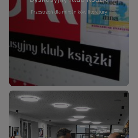
okazja do inspirującej dyskusji, wymiany
Przestrzeń dla miłośników literatury
różnych gatunków literackich. Każde spotkanie to
regularnie, by rozmawiać o wybranych tytułach z
opiniami i emocjami po lekturze. Spotykamy się
miłośników literatury, którzy lubią dzielić się
Dyskusyjny Klub Książki to przestrzeń dla
Dyskusyjny Klub Ksążki
WIĘCEJ
miłośników estetycznych doznań!