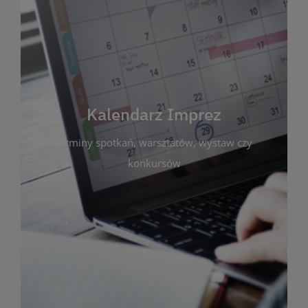
Kalendarz Imprez
Zakładka ta gromadzi wszystkie planowane
wydarzenia kulturalne i edukacyjne organizowane
przez bibliotekę. Możesz tu sprawdzić terminy
spotkań, warsztatów, wystaw czy konkursów.
Kalendarz Imprez
Dzięki przejrzystemu kalendarzowi łatwo
terminy spotkań, warsztatów, wystaw czy
zaplanujesz udział w interesujących Cię
wydarzeniach. Aktualizujemy harmonogram na
konkursów
bieżąco, by zawsze był zgodny z planem pracy
biblioteki. Zapraszamy do śledzenia i uczestnictwa
w życiu kulturalnym miasta!
WIĘCEJ