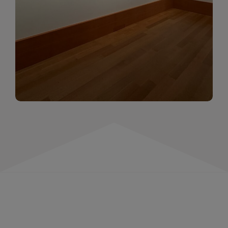
momentów. Zapraszamy do obejrzenia,
wspominania i inspirowania się!
WIĘCEJ