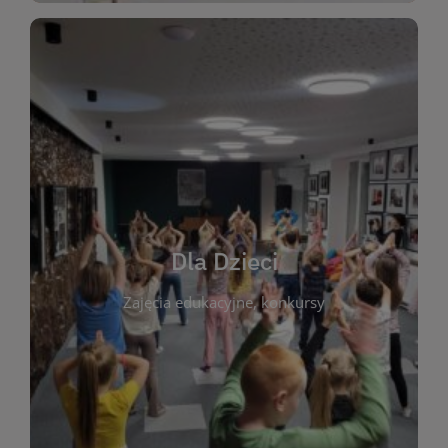
WIĘCEJ
świata literatury!
Zapraszamy do wspólnej zabawy i odkrywania
rozbudzać miłość do książek od najmłodszych lat.
kącik do wspólnego czytania. Pragniemy
Dla Dzieci
opowiadań i lektur szkolnych, a także przyjazny
Zajęcia edukacyjne, konkursy
dzieci. Biblioteka oferuje bogaty wybór bajek,
plastycznych i spotkaniach z autorami książek dla
informacje o zajęciach edukacyjnych, konkursach
czytelnikach i ich rodzicach. Znajdziesz tu
To miejsce stworzone z myślą o najmłodszych