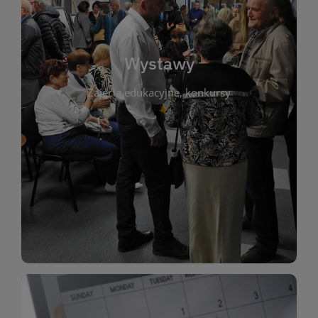
biblioteki. Serdecznie zapraszamy wszystkich
do kontaktu z kulturą i sztuką w przestrzeni
artystyczne. Każda wystawa to wyjątkowa okazja
Wystawy
malarstwo, fotografię, rękodzieło i inne formy
Zajęcia edukacyjne, konkursy
poprzednich lat. Prezentowane prace obejmują
ekspozycjach oraz archiwum wystaw z
W tej sekcji znajdziesz informacje o aktualnych
sztukę lokalnych twórców, jak i zbiory tematyczne.
Biblioteka organizuje prezentujące zarówno
Wystawy