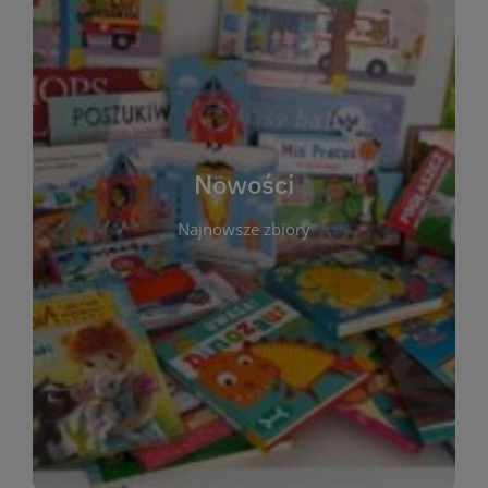
W tej sekcji prezentujemy najnowsze książki,
audiobooki oraz filmy, które właśnie trafiły do
zbiorów Miejskiej Biblioteki Publicznej w
Starachowicach. Regularnie aktualizujemy listę,
aby Czytelnicy mogli na bieżąco odkrywać świeże
Nowości
tytuły i najciekawsze premiery wydawnicze. Każda
pozycja opatrzona jest krótkim opisem i
Najnowsze zbiory
informacją o dostępności w katalogu. Zachęcamy
do częstych odwiedzin – nowości pojawiają się
niemal każdego tygodnia! Dzięki tej zakładce
zawsze będziesz wiedzieć, co warto przeczytać
jako pierwsze.
WIĘCEJ