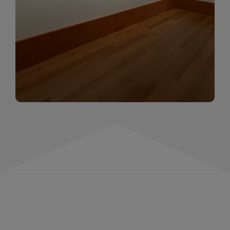
momentów. Zapraszamy do obejrzenia,
wspominania i inspirowania się!
WIĘCEJ