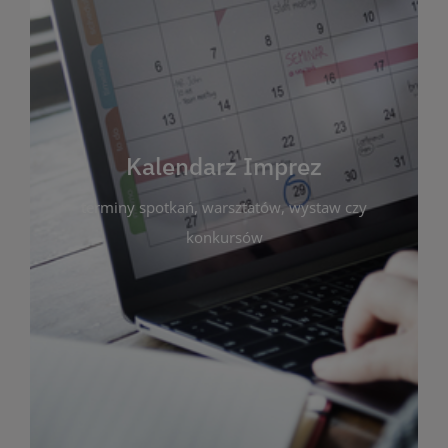
Kalendarz Imprez
Zakładka ta gromadzi wszystkie planowane
wydarzenia kulturalne i edukacyjne organizowane
przez bibliotekę. Możesz tu sprawdzić terminy
spotkań, warsztatów, wystaw czy konkursów.
Kalendarz Imprez
Dzięki przejrzystemu kalendarzowi łatwo
terminy spotkań, warsztatów, wystaw czy
zaplanujesz udział w interesujących Cię
wydarzeniach. Aktualizujemy harmonogram na
konkursów
bieżąco, by zawsze był zgodny z planem pracy
biblioteki. Zapraszamy do śledzenia i uczestnictwa
w życiu kulturalnym miasta!
WIĘCEJ