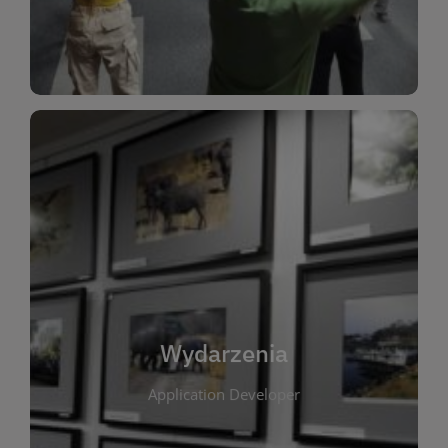
Dla Dzieci
Wydarzenia
W tej zakładce publikujemy informacje o
wszystkich wydarzeniach organizowanych przez
bibliotekę. Znajdziesz tu zapowiedzi spotkań
autorskich, warsztatów, prelekcji i zajęć
tematycznych dla różnych grup wiekowych. Każde
Wydarzenia
wydarzenie ma na celu promowanie kultury
Application Developer
czytelniczej oraz integrację społeczności lokalnej.
Dzięki kalendarzowi wydarzeń możesz łatwo
zaplanować udział w interesujących spotkaniach.