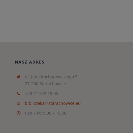
NASZ ADRES
ul. Jana Kochanowskiego 5
27-200 Starachowice
+48 41 322 18 05
biblioteka@starachowice.eu
Pon – Pt: 9:00 – 18:00