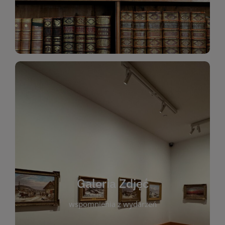
Katalog Zbiorów
Galeria Zdjęć
W galerii prezentujemy fotograficzne
wspomnienia z wydarzeń, spotkań i projektów
realizowanych przez bibliotekę. To miejsce, w
którym można zobaczyć, jak żyje nasza biblioteka
Galeria Zdjęć
i jej społeczność. Zdjęcia dokumentują zarówno
uroczyste chwile, jak i codzienne aktywności
wspomnienia z wydarzeń
czytelników. Regularnie dodajemy nowe galerie,
by każdy mógł powrócić do wyjątkowych