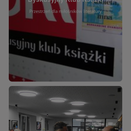
okazja do inspirującej dyskusji, wymiany
Przestrzeń dla miłośników literatury
różnych gatunków literackich. Każde spotkanie to
regularnie, by rozmawiać o wybranych tytułach z
opiniami i emocjami po lekturze. Spotykamy się
miłośników literatury, którzy lubią dzielić się
Dyskusyjny Klub Książki to przestrzeń dla
Dyskusyjny Klub Ksążki
WIĘCEJ
miłośników estetycznych doznań!