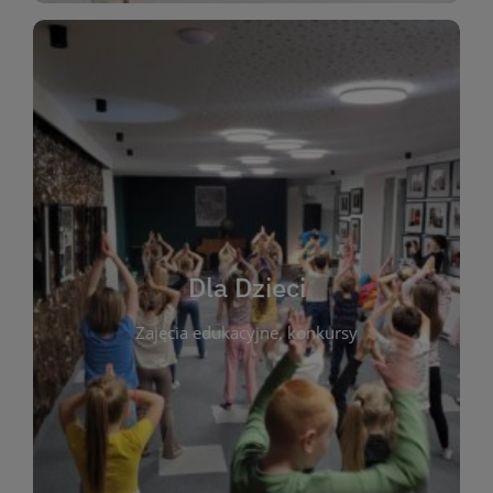
WIĘCEJ
świata literatury!
Zapraszamy do wspólnej zabawy i odkrywania
rozbudzać miłość do książek od najmłodszych lat.
kącik do wspólnego czytania. Pragniemy
Dla Dzieci
opowiadań i lektur szkolnych, a także przyjazny
Zajęcia edukacyjne, konkursy
dzieci. Biblioteka oferuje bogaty wybór bajek,
plastycznych i spotkaniach z autorami książek dla
informacje o zajęciach edukacyjnych, konkursach
czytelnikach i ich rodzicach. Znajdziesz tu
To miejsce stworzone z myślą o najmłodszych