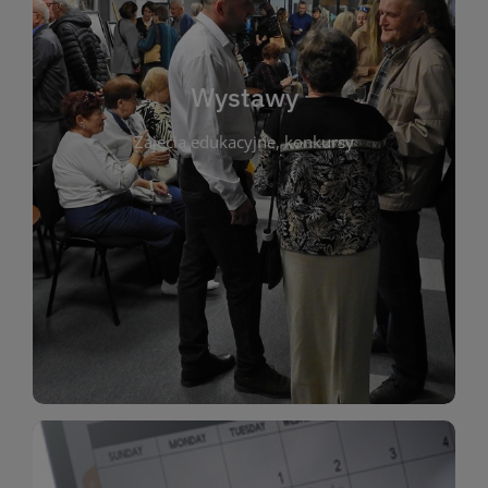
biblioteki. Serdecznie zapraszamy wszystkich
do kontaktu z kulturą i sztuką w przestrzeni
artystyczne. Każda wystawa to wyjątkowa okazja
Wystawy
malarstwo, fotografię, rękodzieło i inne formy
Zajęcia edukacyjne, konkursy
poprzednich lat. Prezentowane prace obejmują
ekspozycjach oraz archiwum wystaw z
W tej sekcji znajdziesz informacje o aktualnych
sztukę lokalnych twórców, jak i zbiory tematyczne.
Biblioteka organizuje prezentujące zarówno
Wystawy