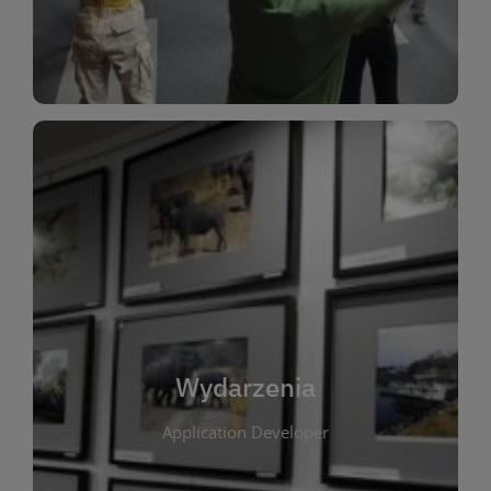
Dla Dzieci
Wydarzenia
W tej zakładce publikujemy informacje o
wszystkich wydarzeniach organizowanych przez
bibliotekę. Znajdziesz tu zapowiedzi spotkań
autorskich, warsztatów, prelekcji i zajęć
tematycznych dla różnych grup wiekowych. Każde
Wydarzenia
wydarzenie ma na celu promowanie kultury
Application Developer
czytelniczej oraz integrację społeczności lokalnej.
Dzięki kalendarzowi wydarzeń możesz łatwo
zaplanować udział w interesujących spotkaniach.