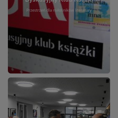
okazja do inspirującej dyskusji, wymiany
Przestrzeń dla miłośników literatury
różnych gatunków literackich. Każde spotkanie to
regularnie, by rozmawiać o wybranych tytułach z
opiniami i emocjami po lekturze. Spotykamy się
miłośników literatury, którzy lubią dzielić się
Dyskusyjny Klub Książki to przestrzeń dla
Dyskusyjny Klub Ksążki
WIĘCEJ
miłośników estetycznych doznań!