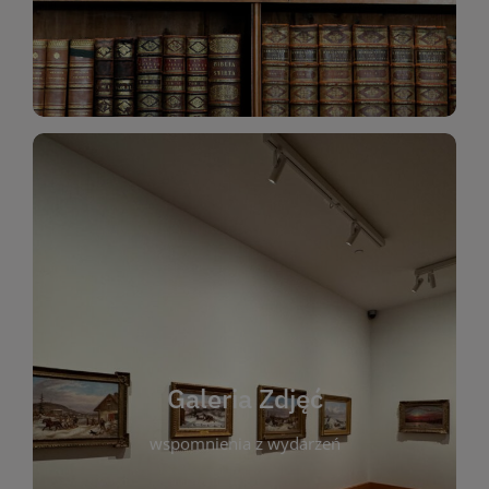
Katalog Zbiorów
Galeria Zdjęć
W galerii prezentujemy fotograficzne
wspomnienia z wydarzeń, spotkań i projektów
realizowanych przez bibliotekę. To miejsce, w
którym można zobaczyć, jak żyje nasza biblioteka
Galeria Zdjęć
i jej społeczność. Zdjęcia dokumentują zarówno
uroczyste chwile, jak i codzienne aktywności
wspomnienia z wydarzeń
czytelników. Regularnie dodajemy nowe galerie,
by każdy mógł powrócić do wyjątkowych