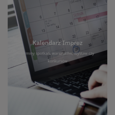
Kalendarz Imprez
Zakładka ta gromadzi wszystkie planowane
wydarzenia kulturalne i edukacyjne organizowane
przez bibliotekę. Możesz tu sprawdzić terminy
spotkań, warsztatów, wystaw czy konkursów.
Kalendarz Imprez
Dzięki przejrzystemu kalendarzowi łatwo
terminy spotkań, warsztatów, wystaw czy
zaplanujesz udział w interesujących Cię
wydarzeniach. Aktualizujemy harmonogram na
konkursów
bieżąco, by zawsze był zgodny z planem pracy
biblioteki. Zapraszamy do śledzenia i uczestnictwa
w życiu kulturalnym miasta!
WIĘCEJ