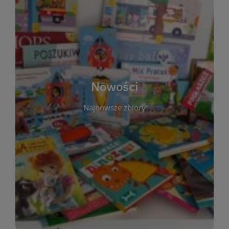
W tej sekcji prezentujemy najnowsze książki,
audiobooki oraz filmy, które właśnie trafiły do
zbiorów Miejskiej Biblioteki Publicznej w
Starachowicach. Regularnie aktualizujemy listę,
aby Czytelnicy mogli na bieżąco odkrywać świeże
Nowości
tytuły i najciekawsze premiery wydawnicze. Każda
pozycja opatrzona jest krótkim opisem i
Najnowsze zbiory
informacją o dostępności w katalogu. Zachęcamy
do częstych odwiedzin – nowości pojawiają się
niemal każdego tygodnia! Dzięki tej zakładce
zawsze będziesz wiedzieć, co warto przeczytać
jako pierwsze.
WIĘCEJ