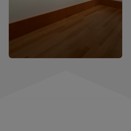
momentów. Zapraszamy do obejrzenia,
wspominania i inspirowania się!
WIĘCEJ