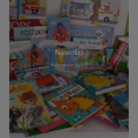
W tej sekcji prezentujemy najnowsze książki,
audiobooki oraz filmy, które właśnie trafiły do
zbiorów Miejskiej Biblioteki Publicznej w
Starachowicach. Regularnie aktualizujemy listę,
aby Czytelnicy mogli na bieżąco odkrywać świeże
Nowości
tytuły i najciekawsze premiery wydawnicze. Każda
pozycja opatrzona jest krótkim opisem i
Najnowsze zbiory
informacją o dostępności w katalogu. Zachęcamy
do częstych odwiedzin – nowości pojawiają się
niemal każdego tygodnia! Dzięki tej zakładce
zawsze będziesz wiedzieć, co warto przeczytać
jako pierwsze.
WIĘCEJ