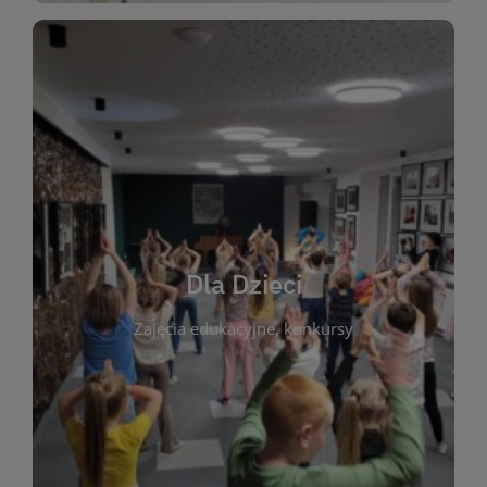
WIĘCEJ
świata literatury!
Zapraszamy do wspólnej zabawy i odkrywania
rozbudzać miłość do książek od najmłodszych lat.
kącik do wspólnego czytania. Pragniemy
Dla Dzieci
opowiadań i lektur szkolnych, a także przyjazny
Zajęcia edukacyjne, konkursy
dzieci. Biblioteka oferuje bogaty wybór bajek,
plastycznych i spotkaniach z autorami książek dla
informacje o zajęciach edukacyjnych, konkursach
czytelnikach i ich rodzicach. Znajdziesz tu
To miejsce stworzone z myślą o najmłodszych