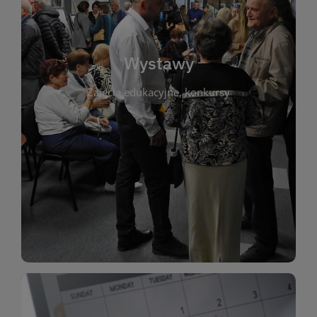
biblioteki. Serdecznie zapraszamy wszystkich
do kontaktu z kulturą i sztuką w przestrzeni
artystyczne. Każda wystawa to wyjątkowa okazja
Wystawy
malarstwo, fotografię, rękodzieło i inne formy
Zajęcia edukacyjne, konkursy
poprzednich lat. Prezentowane prace obejmują
ekspozycjach oraz archiwum wystaw z
W tej sekcji znajdziesz informacje o aktualnych
sztukę lokalnych twórców, jak i zbiory tematyczne.
Biblioteka organizuje prezentujące zarówno
Wystawy