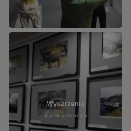
Dla Dzieci
Wydarzenia
W tej zakładce publikujemy informacje o
wszystkich wydarzeniach organizowanych przez
bibliotekę. Znajdziesz tu zapowiedzi spotkań
autorskich, warsztatów, prelekcji i zajęć
tematycznych dla różnych grup wiekowych. Każde
Wydarzenia
wydarzenie ma na celu promowanie kultury
Application Developer
czytelniczej oraz integrację społeczności lokalnej.
Dzięki kalendarzowi wydarzeń możesz łatwo
zaplanować udział w interesujących spotkaniach.