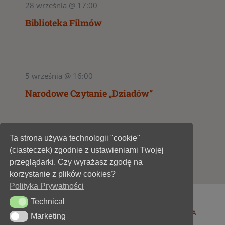
28 września @ 17:00
Biblioteka Filmów
5 września @ 16:00
Narodowe Czytanie „Dziadów”
Ta strona używa technologii "cookie"
1
2
(ciasteczek) zgodnie z ustawieniami Twojej
przeglądarki. Czy wyrażasz zgodę na
korzystanie z plików cookies?
Polityka Prywatności
Technical
Technical
© 1947 - 2026 •
Miejska Biblioteka Publiczna im. A
Marketing
Marketing