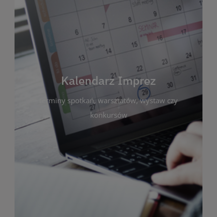
Kalendarz Imprez
Zakładka ta gromadzi wszystkie planowane
wydarzenia kulturalne i edukacyjne organizowane
przez bibliotekę. Możesz tu sprawdzić terminy
spotkań, warsztatów, wystaw czy konkursów.
Kalendarz Imprez
Dzięki przejrzystemu kalendarzowi łatwo
terminy spotkań, warsztatów, wystaw czy
zaplanujesz udział w interesujących Cię
wydarzeniach. Aktualizujemy harmonogram na
konkursów
bieżąco, by zawsze był zgodny z planem pracy
biblioteki. Zapraszamy do śledzenia i uczestnictwa
w życiu kulturalnym miasta!
WIĘCEJ