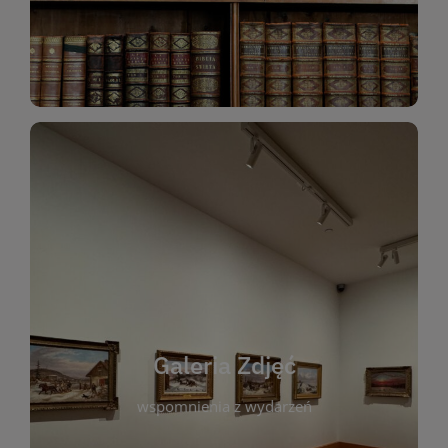
Katalog Zbiorów
Galeria Zdjęć
W galerii prezentujemy fotograficzne
wspomnienia z wydarzeń, spotkań i projektów
realizowanych przez bibliotekę. To miejsce, w
którym można zobaczyć, jak żyje nasza biblioteka
Galeria Zdjęć
i jej społeczność. Zdjęcia dokumentują zarówno
uroczyste chwile, jak i codzienne aktywności
wspomnienia z wydarzeń
czytelników. Regularnie dodajemy nowe galerie,
by każdy mógł powrócić do wyjątkowych