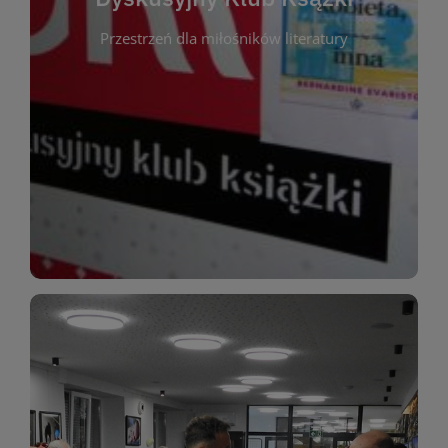
okazja do inspirującej dyskusji, wymiany
Przestrzeń dla miłośników literatury
różnych gatunków literackich. Każde spotkanie to
regularnie, by rozmawiać o wybranych tytułach z
opiniami i emocjami po lekturze. Spotykamy się
miłośników literatury, którzy lubią dzielić się
Dyskusyjny Klub Książki to przestrzeń dla
Dyskusyjny Klub Ksążki
WIĘCEJ
miłośników estetycznych doznań!