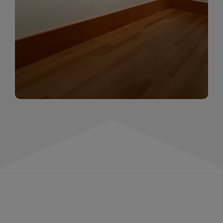
momentów. Zapraszamy do obejrzenia,
wspominania i inspirowania się!
WIĘCEJ