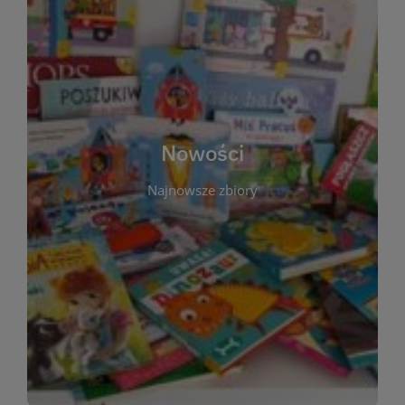
W tej sekcji prezentujemy najnowsze książki,
audiobooki oraz filmy, które właśnie trafiły do
zbiorów Miejskiej Biblioteki Publicznej w
Starachowicach. Regularnie aktualizujemy listę,
aby Czytelnicy mogli na bieżąco odkrywać świeże
Nowości
tytuły i najciekawsze premiery wydawnicze. Każda
pozycja opatrzona jest krótkim opisem i
Najnowsze zbiory
informacją o dostępności w katalogu. Zachęcamy
do częstych odwiedzin – nowości pojawiają się
niemal każdego tygodnia! Dzięki tej zakładce
zawsze będziesz wiedzieć, co warto przeczytać
jako pierwsze.
WIĘCEJ