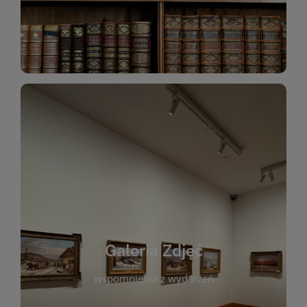
Katalog Zbiorów
Galeria Zdjęć
W galerii prezentujemy fotograficzne
wspomnienia z wydarzeń, spotkań i projektów
realizowanych przez bibliotekę. To miejsce, w
którym można zobaczyć, jak żyje nasza biblioteka
Galeria Zdjęć
i jej społeczność. Zdjęcia dokumentują zarówno
uroczyste chwile, jak i codzienne aktywności
wspomnienia z wydarzeń
czytelników. Regularnie dodajemy nowe galerie,
by każdy mógł powrócić do wyjątkowych