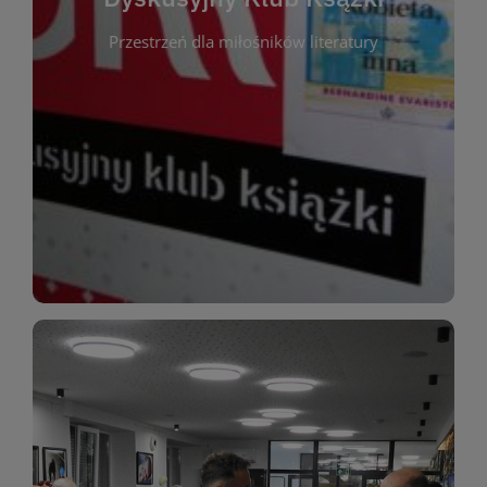
okazja do inspirującej dyskusji, wymiany
Przestrzeń dla miłośników literatury
różnych gatunków literackich. Każde spotkanie to
regularnie, by rozmawiać o wybranych tytułach z
opiniami i emocjami po lekturze. Spotykamy się
miłośników literatury, którzy lubią dzielić się
Dyskusyjny Klub Książki to przestrzeń dla
Dyskusyjny Klub Ksążki
WIĘCEJ
miłośników estetycznych doznań!