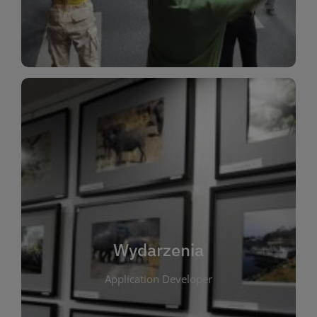
Dla Dzieci
Wydarzenia
W tej zakładce publikujemy informacje o
wszystkich wydarzeniach organizowanych przez
bibliotekę. Znajdziesz tu zapowiedzi spotkań
autorskich, warsztatów, prelekcji i zajęć
tematycznych dla różnych grup wiekowych. Każde
Wydarzenia
wydarzenie ma na celu promowanie kultury
Application Developer
czytelniczej oraz integrację społeczności lokalnej.
Dzięki kalendarzowi wydarzeń możesz łatwo
zaplanować udział w interesujących spotkaniach.