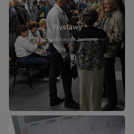
biblioteki. Serdecznie zapraszamy wszystkich
do kontaktu z kulturą i sztuką w przestrzeni
artystyczne. Każda wystawa to wyjątkowa okazja
Wystawy
malarstwo, fotografię, rękodzieło i inne formy
Zajęcia edukacyjne, konkursy
poprzednich lat. Prezentowane prace obejmują
ekspozycjach oraz archiwum wystaw z
W tej sekcji znajdziesz informacje o aktualnych
sztukę lokalnych twórców, jak i zbiory tematyczne.
Biblioteka organizuje prezentujące zarówno
Wystawy