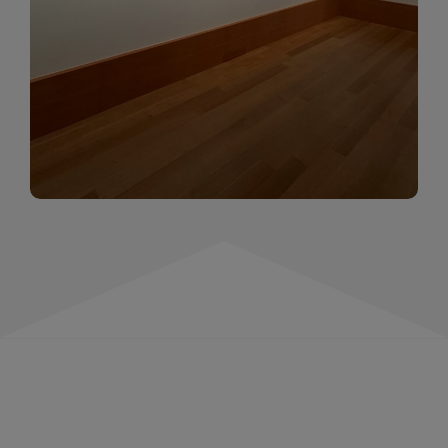
momentów. Zapraszamy do obejrzenia,
wspominania i inspirowania się!
WIĘCEJ