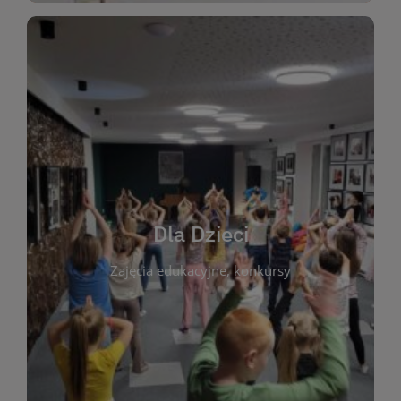
WIĘCEJ
świata literatury!
Zapraszamy do wspólnej zabawy i odkrywania
rozbudzać miłość do książek od najmłodszych lat.
kącik do wspólnego czytania. Pragniemy
Dla Dzieci
opowiadań i lektur szkolnych, a także przyjazny
Zajęcia edukacyjne, konkursy
dzieci. Biblioteka oferuje bogaty wybór bajek,
plastycznych i spotkaniach z autorami książek dla
informacje o zajęciach edukacyjnych, konkursach
czytelnikach i ich rodzicach. Znajdziesz tu
To miejsce stworzone z myślą o najmłodszych