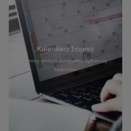
Kalendarz Imprez
Zakładka ta gromadzi wszystkie planowane
wydarzenia kulturalne i edukacyjne organizowane
przez bibliotekę. Możesz tu sprawdzić terminy
spotkań, warsztatów, wystaw czy konkursów.
Kalendarz Imprez
Dzięki przejrzystemu kalendarzowi łatwo
terminy spotkań, warsztatów, wystaw czy
zaplanujesz udział w interesujących Cię
wydarzeniach. Aktualizujemy harmonogram na
konkursów
bieżąco, by zawsze był zgodny z planem pracy
biblioteki. Zapraszamy do śledzenia i uczestnictwa
w życiu kulturalnym miasta!
WIĘCEJ