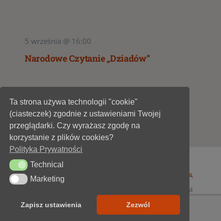
5 września @ 16:00
Narodowe Czytanie „Dziadów”
Ta strona używa technologii "cookie"
1
2
(ciasteczek) zgodnie z ustawieniami Twojej
przeglądarki. Czy wyrażasz zgodę na
korzystanie z plików cookies?
Polityka Prywatności
Technical
Technical
© 1947 - 2026 •
Miejska Biblioteka Publiczna im. A
Marketing
Marketing
Dygasińskiego w Starachowicach
• wszelkie prawa
zastrzeżone • projekt i realizacja
SOKÓŁ-IT
Zapisz ustawienia
Zezwól