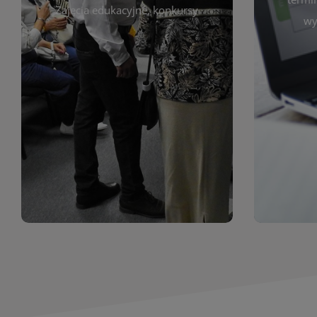
prace obejmują malarstwo,
Zajęcia edukacyjne, konkursy
Cię wy
wy
z poprzednich lat. Prezentowane
harmono
ekspozycjach oraz archiwum wystaw
był zgod
znajdziesz informacje o aktualnych
Zap
jak i zbiory tematyczne. W tej sekcji
uczest
zarówno sztukę lokalnych twórców,
Biblioteka organizuje prezentujące
Wystawy