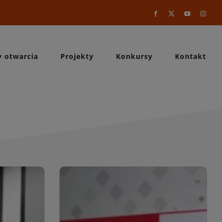
Facebook
X
YouTube
Instag
y otwarcia
Projekty
Konkursy
Kontakt
a
WIĘCEJ