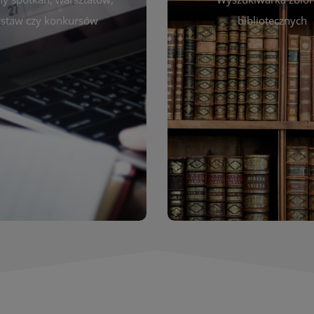
autora, tytułu lub tematu
darzeniach. Aktualizujemy
staw czy konkursów
bibliotecznych
interesujące Cię pozycje
gram na bieżąco, by zawsze
wyszukiwarce szybko zna
ny z planem pracy biblioteki.
filmów i innych materiałów
raszamy do śledzenia i
bibliotecznej – książek, cz
nictwa w życiu kulturalnym
przeglądanie pełnej of
miasta!
Katalog online umożli
Katalog Zbi
WIĘCEJ