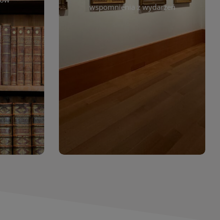
. Możesz
wspomnienia z wydarzeń
czytelników. Regularnie dodajemy
 według
nowe galerie, by każdy mógł
jdziesz
powrócić do wyjątkowych
. Dzięki
momentów. Zapraszamy do
asopism,
obejrzenia, wspominania i
erty
inspirowania się!
wia
orów
WIĘCEJ