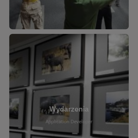
Dla Dzieci
Wydarzenia
W tej zakładce publikujemy informacje o
wszystkich wydarzeniach organizowanych przez
bibliotekę. Znajdziesz tu zapowiedzi spotkań
autorskich, warsztatów, prelekcji i zajęć
tematycznych dla różnych grup wiekowych. Każde
Wydarzenia
wydarzenie ma na celu promowanie kultury
Application Developer
czytelniczej oraz integrację społeczności lokalnej.
Dzięki kalendarzowi wydarzeń możesz łatwo
zaplanować udział w interesujących spotkaniach.