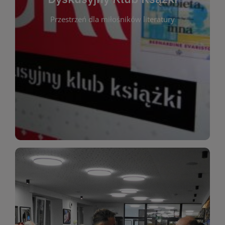
okazja do inspirującej dyskusji, wymiany
Przestrzeń dla miłośników literatury
różnych gatunków literackich. Każde spotkanie to
regularnie, by rozmawiać o wybranych tytułach z
opiniami i emocjami po lekturze. Spotykamy się
miłośników literatury, którzy lubią dzielić się
Dyskusyjny Klub Książki to przestrzeń dla
Dyskusyjny Klub Ksążki
WIĘCEJ
miłośników estetycznych doznań!