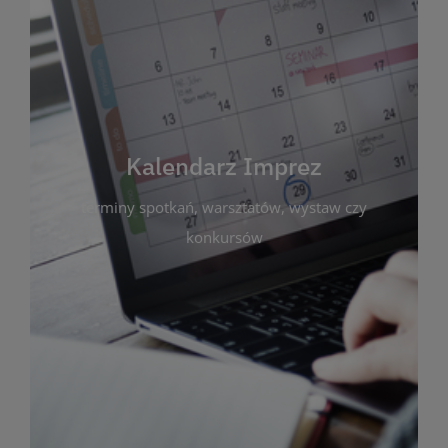
Kalendarz Imprez
Zakładka ta gromadzi wszystkie planowane
wydarzenia kulturalne i edukacyjne organizowane
przez bibliotekę. Możesz tu sprawdzić terminy
spotkań, warsztatów, wystaw czy konkursów.
Kalendarz Imprez
Dzięki przejrzystemu kalendarzowi łatwo
terminy spotkań, warsztatów, wystaw czy
zaplanujesz udział w interesujących Cię
wydarzeniach. Aktualizujemy harmonogram na
konkursów
bieżąco, by zawsze był zgodny z planem pracy
biblioteki. Zapraszamy do śledzenia i uczestnictwa
w życiu kulturalnym miasta!
WIĘCEJ