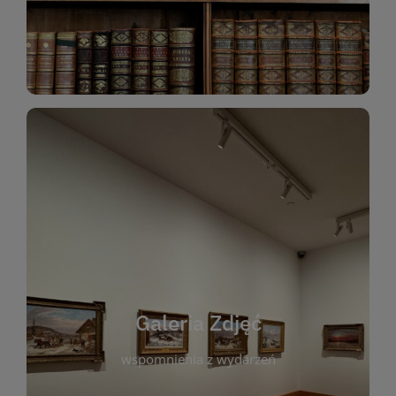
Katalog Zbiorów
Galeria Zdjęć
W galerii prezentujemy fotograficzne
wspomnienia z wydarzeń, spotkań i projektów
realizowanych przez bibliotekę. To miejsce, w
którym można zobaczyć, jak żyje nasza biblioteka
Galeria Zdjęć
i jej społeczność. Zdjęcia dokumentują zarówno
uroczyste chwile, jak i codzienne aktywności
wspomnienia z wydarzeń
czytelników. Regularnie dodajemy nowe galerie,
by każdy mógł powrócić do wyjątkowych