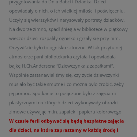
przygotowania do Dnia Babci i Dziadka. Dzieci
opowiadały o nich, o ich wielkiej miłości i poświęceniu.
Uczyły się wierszyków i narysowały portrety dziadków.
Na dworze zimno, spadł śnieg a w bibliotece w piątkowy
wieczór dzieci rozpaliły ognisko i grzały się przy nim.
Oczywiście było to ognisko sztuczne. W tak przytulnej
atmosferze pani bibliotekarka czytała i opowiadała
bajkę H.Ch.Andersena ”Dziewczynka z zapałkami”.
Wspólnie zastanawialiśmy się, czy życie dziewczynki
musiało być takie smutne i co można było zrobić, żeby
jej pomóc. Spotkanie to połączone było z zajęciami
plastycznymi na których dzieci wykonywały obrazki
zimowe używając m.in. zapałek i papieru kolorowego.
W czasie ferii odbywać się będą bezpłatne zajęcia
dla dzieci, na które zapraszamy w każdą środę i