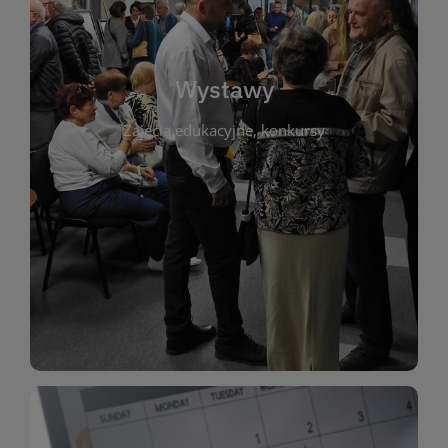
biblioteki. Serdecznie zapraszamy wszystkich
do kontaktu z kulturą i sztuką w przestrzeni
artystyczne. Każda wystawa to wyjątkowa okazja
Wystawy
malarstwo, fotografię, rękodzieło i inne formy
Zajęcia edukacyjne, konkursy
poprzednich lat. Prezentowane prace obejmują
ekspozycjach oraz archiwum wystaw z
W tej sekcji znajdziesz informacje o aktualnych
sztukę lokalnych twórców, jak i zbiory tematyczne.
Biblioteka organizuje prezentujące zarówno
Wystawy