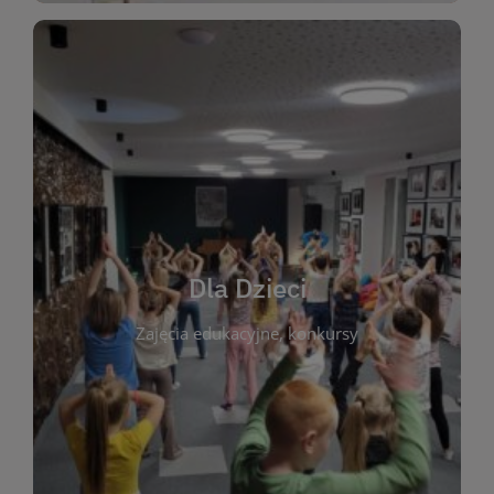
WIĘCEJ
świata literatury!
Zapraszamy do wspólnej zabawy i odkrywania
rozbudzać miłość do książek od najmłodszych lat.
kącik do wspólnego czytania. Pragniemy
Dla Dzieci
opowiadań i lektur szkolnych, a także przyjazny
Zajęcia edukacyjne, konkursy
dzieci. Biblioteka oferuje bogaty wybór bajek,
plastycznych i spotkaniach z autorami książek dla
informacje o zajęciach edukacyjnych, konkursach
czytelnikach i ich rodzicach. Znajdziesz tu
To miejsce stworzone z myślą o najmłodszych