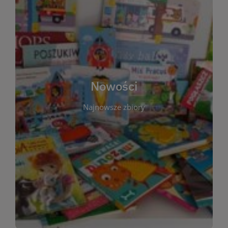
W tej sekcji prezentujemy najnowsze książki,
audiobooki oraz filmy, które właśnie trafiły do
zbiorów Miejskiej Biblioteki Publicznej w
Starachowicach. Regularnie aktualizujemy listę,
aby Czytelnicy mogli na bieżąco odkrywać świeże
Nowości
tytuły i najciekawsze premiery wydawnicze. Każda
pozycja opatrzona jest krótkim opisem i
Najnowsze zbiory
informacją o dostępności w katalogu. Zachęcamy
do częstych odwiedzin – nowości pojawiają się
niemal każdego tygodnia! Dzięki tej zakładce
zawsze będziesz wiedzieć, co warto przeczytać
jako pierwsze.
WIĘCEJ