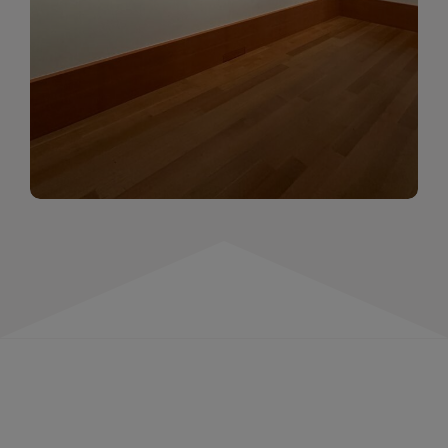
momentów. Zapraszamy do obejrzenia,
wspominania i inspirowania się!
WIĘCEJ