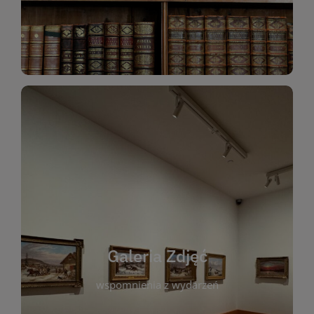
Katalog Zbiorów
Galeria Zdjęć
W galerii prezentujemy fotograficzne
wspomnienia z wydarzeń, spotkań i projektów
realizowanych przez bibliotekę. To miejsce, w
którym można zobaczyć, jak żyje nasza biblioteka
Galeria Zdjęć
i jej społeczność. Zdjęcia dokumentują zarówno
uroczyste chwile, jak i codzienne aktywności
wspomnienia z wydarzeń
czytelników. Regularnie dodajemy nowe galerie,
by każdy mógł powrócić do wyjątkowych