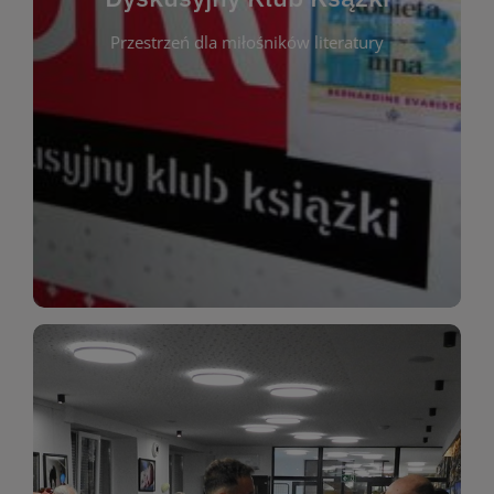
okazja do inspirującej dyskusji, wymiany
Przestrzeń dla miłośników literatury
różnych gatunków literackich. Każde spotkanie to
regularnie, by rozmawiać o wybranych tytułach z
opiniami i emocjami po lekturze. Spotykamy się
miłośników literatury, którzy lubią dzielić się
Dyskusyjny Klub Książki to przestrzeń dla
Dyskusyjny Klub Ksążki
WIĘCEJ
miłośników estetycznych doznań!