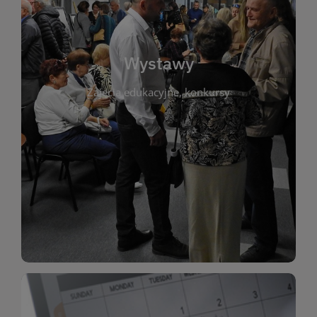
biblioteki. Serdecznie zapraszamy wszystkich
do kontaktu z kulturą i sztuką w przestrzeni
artystyczne. Każda wystawa to wyjątkowa okazja
Wystawy
malarstwo, fotografię, rękodzieło i inne formy
Zajęcia edukacyjne, konkursy
poprzednich lat. Prezentowane prace obejmują
ekspozycjach oraz archiwum wystaw z
W tej sekcji znajdziesz informacje o aktualnych
sztukę lokalnych twórców, jak i zbiory tematyczne.
Biblioteka organizuje prezentujące zarówno
Wystawy