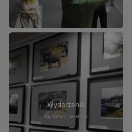
Dla Dzieci
Wydarzenia
W tej zakładce publikujemy informacje o
wszystkich wydarzeniach organizowanych przez
bibliotekę. Znajdziesz tu zapowiedzi spotkań
autorskich, warsztatów, prelekcji i zajęć
tematycznych dla różnych grup wiekowych. Każde
Wydarzenia
wydarzenie ma na celu promowanie kultury
Application Developer
czytelniczej oraz integrację społeczności lokalnej.
Dzięki kalendarzowi wydarzeń możesz łatwo
zaplanować udział w interesujących spotkaniach.