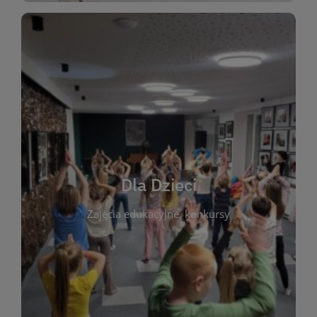
WIĘCEJ
świata literatury!
Zapraszamy do wspólnej zabawy i odkrywania
rozbudzać miłość do książek od najmłodszych lat.
kącik do wspólnego czytania. Pragniemy
Dla Dzieci
opowiadań i lektur szkolnych, a także przyjazny
Zajęcia edukacyjne, konkursy
dzieci. Biblioteka oferuje bogaty wybór bajek,
plastycznych i spotkaniach z autorami książek dla
informacje o zajęciach edukacyjnych, konkursach
czytelnikach i ich rodzicach. Znajdziesz tu
To miejsce stworzone z myślą o najmłodszych