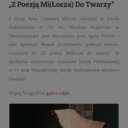
„Z Poezją Mi(łosza) Do Twarzy”
Z okazji Roku Czesława Miłosza młodzież ze Szkoła
Podstawowa nr 12 im. Mikołaja Kopernika w
Starachowicach pod kierunkiem pani Agaty Pocheć i
pani Agnieszki Nowak przedstawiła spektakl słowno-
muzyczny pt. „Z poezją Mi(łosza) do twarzy”. W
spotkaniu uczestniczyli uczniowie Szkoły Podstawowej
nr 11 oraz Niepublicznej Szkoły Podstawowej Akademii
Kwadrat.
Więcej fotografii w
galerii zdjęć