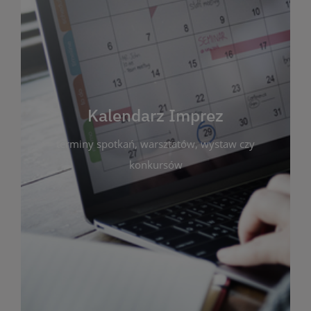
Kalendarz Imprez
Zakładka ta gromadzi wszystkie planowane
wydarzenia kulturalne i edukacyjne organizowane
przez bibliotekę. Możesz tu sprawdzić terminy
spotkań, warsztatów, wystaw czy konkursów.
Kalendarz Imprez
Dzięki przejrzystemu kalendarzowi łatwo
terminy spotkań, warsztatów, wystaw czy
zaplanujesz udział w interesujących Cię
wydarzeniach. Aktualizujemy harmonogram na
konkursów
bieżąco, by zawsze był zgodny z planem pracy
biblioteki. Zapraszamy do śledzenia i uczestnictwa
w życiu kulturalnym miasta!
WIĘCEJ