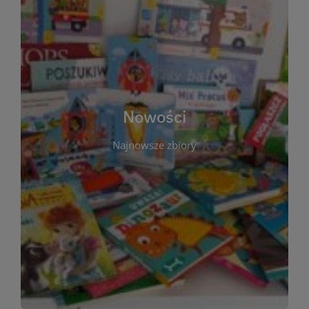
W tej sekcji prezentujemy najnowsze książki,
audiobooki oraz filmy, które właśnie trafiły do
zbiorów Miejskiej Biblioteki Publicznej w
Starachowicach. Regularnie aktualizujemy listę,
aby Czytelnicy mogli na bieżąco odkrywać świeże
Nowości
tytuły i najciekawsze premiery wydawnicze. Każda
pozycja opatrzona jest krótkim opisem i
Najnowsze zbiory
informacją o dostępności w katalogu. Zachęcamy
do częstych odwiedzin – nowości pojawiają się
niemal każdego tygodnia! Dzięki tej zakładce
zawsze będziesz wiedzieć, co warto przeczytać
jako pierwsze.
WIĘCEJ