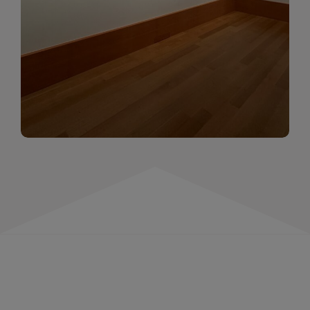
momentów. Zapraszamy do obejrzenia,
wspominania i inspirowania się!
WIĘCEJ