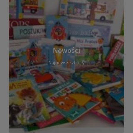
W tej sekcji prezentujemy najnowsze książki,
audiobooki oraz filmy, które właśnie trafiły do
zbiorów Miejskiej Biblioteki Publicznej w
Starachowicach. Regularnie aktualizujemy listę,
aby Czytelnicy mogli na bieżąco odkrywać świeże
Nowości
tytuły i najciekawsze premiery wydawnicze. Każda
pozycja opatrzona jest krótkim opisem i
Najnowsze zbiory
informacją o dostępności w katalogu. Zachęcamy
do częstych odwiedzin – nowości pojawiają się
niemal każdego tygodnia! Dzięki tej zakładce
zawsze będziesz wiedzieć, co warto przeczytać
jako pierwsze.
WIĘCEJ