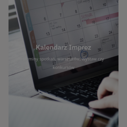
Kalendarz Imprez
Zakładka ta gromadzi wszystkie planowane
wydarzenia kulturalne i edukacyjne organizowane
przez bibliotekę. Możesz tu sprawdzić terminy
spotkań, warsztatów, wystaw czy konkursów.
Kalendarz Imprez
Dzięki przejrzystemu kalendarzowi łatwo
terminy spotkań, warsztatów, wystaw czy
zaplanujesz udział w interesujących Cię
wydarzeniach. Aktualizujemy harmonogram na
konkursów
bieżąco, by zawsze był zgodny z planem pracy
biblioteki. Zapraszamy do śledzenia i uczestnictwa
w życiu kulturalnym miasta!
WIĘCEJ