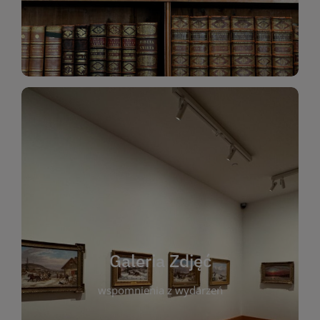
Katalog Zbiorów
Galeria Zdjęć
W galerii prezentujemy fotograficzne
wspomnienia z wydarzeń, spotkań i projektów
realizowanych przez bibliotekę. To miejsce, w
którym można zobaczyć, jak żyje nasza biblioteka
Galeria Zdjęć
i jej społeczność. Zdjęcia dokumentują zarówno
uroczyste chwile, jak i codzienne aktywności
wspomnienia z wydarzeń
czytelników. Regularnie dodajemy nowe galerie,
by każdy mógł powrócić do wyjątkowych