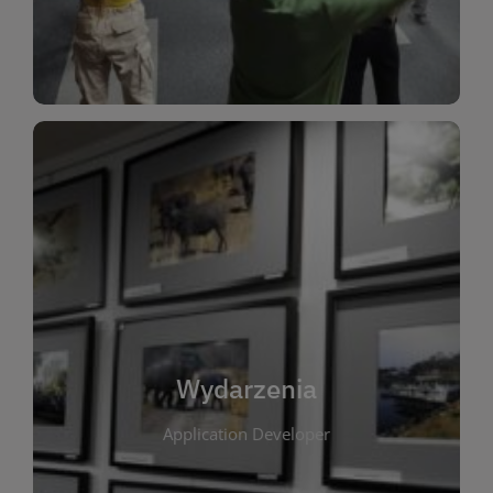
Dla Dzieci
Wydarzenia
W tej zakładce publikujemy informacje o
wszystkich wydarzeniach organizowanych przez
bibliotekę. Znajdziesz tu zapowiedzi spotkań
autorskich, warsztatów, prelekcji i zajęć
tematycznych dla różnych grup wiekowych. Każde
Wydarzenia
wydarzenie ma na celu promowanie kultury
Application Developer
czytelniczej oraz integrację społeczności lokalnej.
Dzięki kalendarzowi wydarzeń możesz łatwo
zaplanować udział w interesujących spotkaniach.