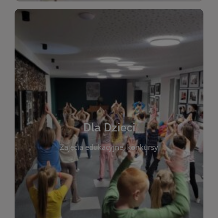
WIĘCEJ
świata literatury!
Zapraszamy do wspólnej zabawy i odkrywania
rozbudzać miłość do książek od najmłodszych lat.
kącik do wspólnego czytania. Pragniemy
Dla Dzieci
opowiadań i lektur szkolnych, a także przyjazny
Zajęcia edukacyjne, konkursy
dzieci. Biblioteka oferuje bogaty wybór bajek,
plastycznych i spotkaniach z autorami książek dla
informacje o zajęciach edukacyjnych, konkursach
czytelnikach i ich rodzicach. Znajdziesz tu
To miejsce stworzone z myślą o najmłodszych