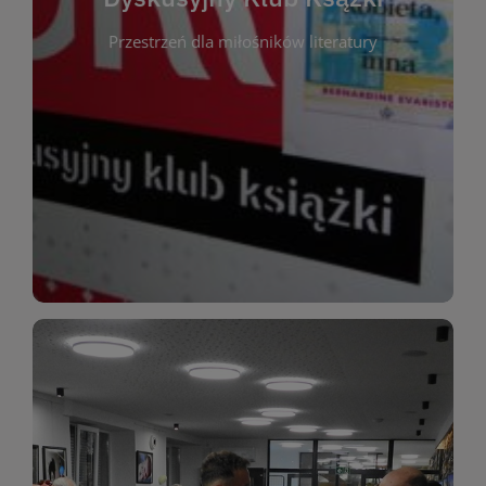
okazja do inspirującej dyskusji, wymiany
Przestrzeń dla miłośników literatury
różnych gatunków literackich. Każde spotkanie to
regularnie, by rozmawiać o wybranych tytułach z
opiniami i emocjami po lekturze. Spotykamy się
miłośników literatury, którzy lubią dzielić się
Dyskusyjny Klub Książki to przestrzeń dla
Dyskusyjny Klub Ksążki
WIĘCEJ
miłośników estetycznych doznań!