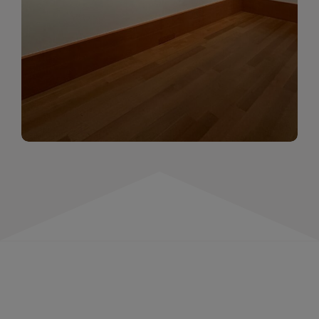
momentów. Zapraszamy do obejrzenia,
wspominania i inspirowania się!
WIĘCEJ