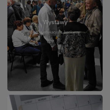
biblioteki. Serdecznie zapraszamy wszystkich
do kontaktu z kulturą i sztuką w przestrzeni
artystyczne. Każda wystawa to wyjątkowa okazja
Wystawy
malarstwo, fotografię, rękodzieło i inne formy
Zajęcia edukacyjne, konkursy
poprzednich lat. Prezentowane prace obejmują
ekspozycjach oraz archiwum wystaw z
W tej sekcji znajdziesz informacje o aktualnych
sztukę lokalnych twórców, jak i zbiory tematyczne.
Biblioteka organizuje prezentujące zarówno
Wystawy