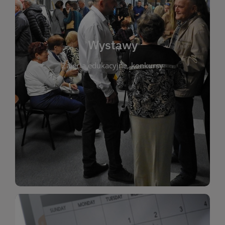
biblioteki. Serdecznie zapraszamy wszystkich
do kontaktu z kulturą i sztuką w przestrzeni
artystyczne. Każda wystawa to wyjątkowa okazja
Wystawy
malarstwo, fotografię, rękodzieło i inne formy
Zajęcia edukacyjne, konkursy
poprzednich lat. Prezentowane prace obejmują
ekspozycjach oraz archiwum wystaw z
W tej sekcji znajdziesz informacje o aktualnych
sztukę lokalnych twórców, jak i zbiory tematyczne.
Biblioteka organizuje prezentujące zarówno
Wystawy