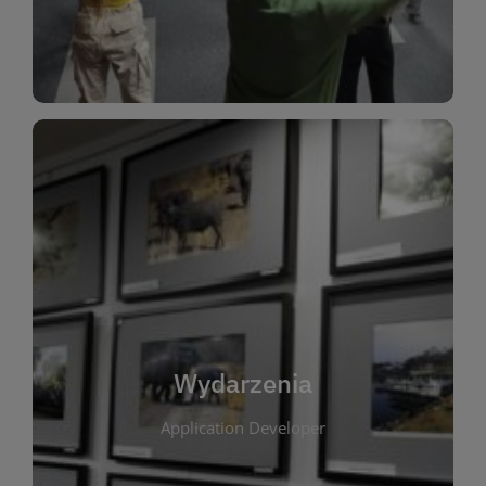
Dla Dzieci
Wydarzenia
W tej zakładce publikujemy informacje o
wszystkich wydarzeniach organizowanych przez
bibliotekę. Znajdziesz tu zapowiedzi spotkań
autorskich, warsztatów, prelekcji i zajęć
tematycznych dla różnych grup wiekowych. Każde
Wydarzenia
wydarzenie ma na celu promowanie kultury
Application Developer
czytelniczej oraz integrację społeczności lokalnej.
Dzięki kalendarzowi wydarzeń możesz łatwo
zaplanować udział w interesujących spotkaniach.