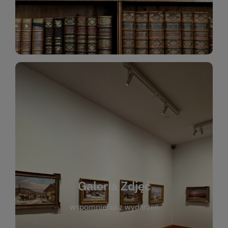
Katalog Zbiorów
Galeria Zdjęć
W galerii prezentujemy fotograficzne
wspomnienia z wydarzeń, spotkań i projektów
realizowanych przez bibliotekę. To miejsce, w
którym można zobaczyć, jak żyje nasza biblioteka
Galeria Zdjęć
i jej społeczność. Zdjęcia dokumentują zarówno
uroczyste chwile, jak i codzienne aktywności
wspomnienia z wydarzeń
czytelników. Regularnie dodajemy nowe galerie,
by każdy mógł powrócić do wyjątkowych