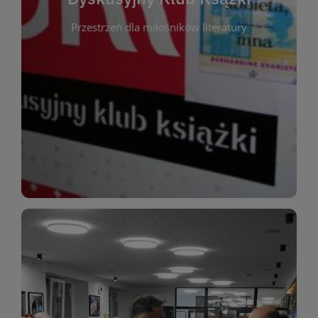
okazja do inspirującej dyskusji, wymiany
Przestrzeń dla miłośników literatury
różnych gatunków literackich. Każde spotkanie to
regularnie, by rozmawiać o wybranych tytułach z
opiniami i emocjami po lekturze. Spotykamy się
miłośników literatury, którzy lubią dzielić się
Dyskusyjny Klub Książki to przestrzeń dla
Dyskusyjny Klub Ksążki
WIĘCEJ
miłośników estetycznych doznań!