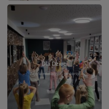
WIĘCEJ
świata literatury!
Zapraszamy do wspólnej zabawy i odkrywania
rozbudzać miłość do książek od najmłodszych lat.
kącik do wspólnego czytania. Pragniemy
Dla Dzieci
opowiadań i lektur szkolnych, a także przyjazny
Zajęcia edukacyjne, konkursy
dzieci. Biblioteka oferuje bogaty wybór bajek,
plastycznych i spotkaniach z autorami książek dla
informacje o zajęciach edukacyjnych, konkursach
czytelnikach i ich rodzicach. Znajdziesz tu
To miejsce stworzone z myślą o najmłodszych