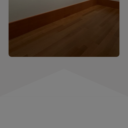
momentów. Zapraszamy do obejrzenia,
wspominania i inspirowania się!
WIĘCEJ