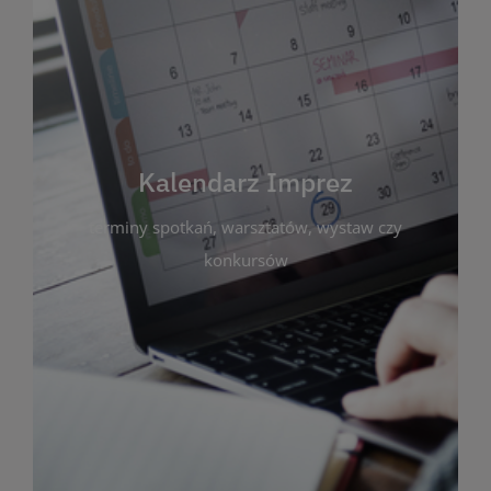
Kalendarz Imprez
Zakładka ta gromadzi wszystkie planowane
wydarzenia kulturalne i edukacyjne organizowane
przez bibliotekę. Możesz tu sprawdzić terminy
spotkań, warsztatów, wystaw czy konkursów.
Kalendarz Imprez
Dzięki przejrzystemu kalendarzowi łatwo
terminy spotkań, warsztatów, wystaw czy
zaplanujesz udział w interesujących Cię
wydarzeniach. Aktualizujemy harmonogram na
konkursów
bieżąco, by zawsze był zgodny z planem pracy
biblioteki. Zapraszamy do śledzenia i uczestnictwa
w życiu kulturalnym miasta!
WIĘCEJ