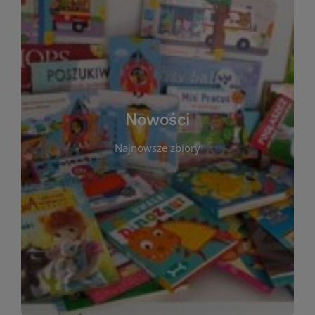
W tej sekcji prezentujemy najnowsze książki,
audiobooki oraz filmy, które właśnie trafiły do
zbiorów Miejskiej Biblioteki Publicznej w
Starachowicach. Regularnie aktualizujemy listę,
aby Czytelnicy mogli na bieżąco odkrywać świeże
Nowości
tytuły i najciekawsze premiery wydawnicze. Każda
pozycja opatrzona jest krótkim opisem i
Najnowsze zbiory
informacją o dostępności w katalogu. Zachęcamy
do częstych odwiedzin – nowości pojawiają się
niemal każdego tygodnia! Dzięki tej zakładce
zawsze będziesz wiedzieć, co warto przeczytać
jako pierwsze.
WIĘCEJ