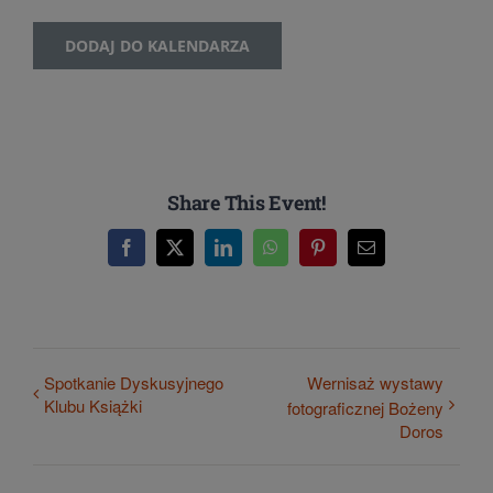
DODAJ DO KALENDARZA
Share This Event!
Facebook
X
LinkedIn
WhatsApp
Pinterest
Email
Spotkanie Dyskusyjnego
Wernisaż wystawy
Klubu Książki
fotograficznej Bożeny
Doros