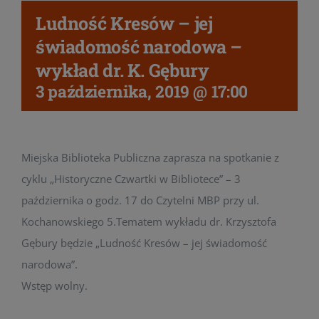
Ludność Kresów – jej
świadomość narodowa –
wykład dr. K. Gębury
3 października, 2019 @ 17:00
Miejska Biblioteka Publiczna zaprasza na spotkanie z
cyklu „Historyczne Czwartki w Bibliotece” – 3
października o godz. 17 do Czytelni MBP przy ul.
Kochanowskiego 5.Tematem wykładu dr. Krzysztofa
Gębury będzie „Ludność Kresów – jej świadomość
narodowa”.
Wstęp wolny.