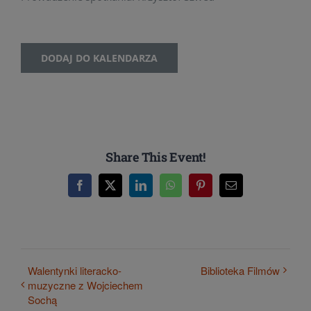
DODAJ DO KALENDARZA
Share This Event!
Facebook
X
LinkedIn
WhatsApp
Pinterest
Email
Walentynki literacko-
Biblioteka Filmów
muzyczne z Wojciechem
Sochą