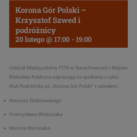
Korona Gór Polski –
Krzysztof Szwed i
podróżnicy
20 lutego @ 17:00
-
19:00
Oddział Międzyszkolny PTTK w Starachowicach i Miejska
Biblioteka Publiczna zapraszają na spotkanie z cyklu
Klub Podróżnika pt. „Korona Gór Polski” z udziałem:
Mariusza Śledziowskiego
Przemysława Wolszczaka
Marcina Maruszaka