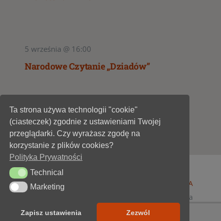
5 września @ 16:00
Narodowe Czytanie „Dziadów”
Ta strona używa technologii "cookie"
1
2
(ciasteczek) zgodnie z ustawieniami Twojej
przeglądarki. Czy wyrażasz zgodę na
korzystanie z plików cookies?
Polityka Prywatności
Technical
Technical
© 1947 - 2026 •
Miejska Biblioteka Publiczna im. A
Marketing
Marketing
Dygasińskiego w Starachowicach
• wszelkie prawa
zastrzeżone • projekt i realizacja
SOKÓŁ-IT
Zapisz ustawienia
Zezwól