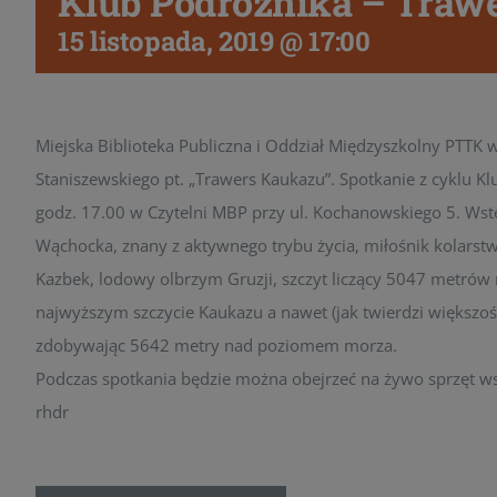
Klub Podróżnika – Traw
15 listopada, 2019 @ 17:00
Miejska Biblioteka Publiczna i Oddział Międzyszkolny PTTK 
Staniszewskiego pt. „Trawers Kaukazu”. Spotkanie z cyklu Kl
godz. 17.00 w Czytelni MBP przy ul. Kochanowskiego 5. Wst
Wąchocka, znany z aktywnego trybu życia, miłośnik kolarstwa, 
Kazbek, lodowy olbrzym Gruzji, szczyt liczący 5047 metrów 
najwyższym szczycie Kaukazu a nawet (jak twierdzi większość
zdobywając 5642 metry nad poziomem morza.
Podczas spotkania będzie można obejrzeć na żywo sprzęt 
rhdr