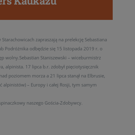
ers Kaukazu
w Starachowicach zapraszają na prelekcję Sebastiana
ub Podróżnika odbędzie się 15 listopada 2019 r. o
ęp wolny.Sebastian Staniszewski – wiceburmistrz
alpinista. 17 lipca b.r. zdobył pięciotysięcznik
nad poziomem morza a 21 lipca stanął na Elbrusie,
 alpinistów) – Europy i całej Rosji, tym samym
wspinaczkowy naszego Gościa-Zdobywcy.