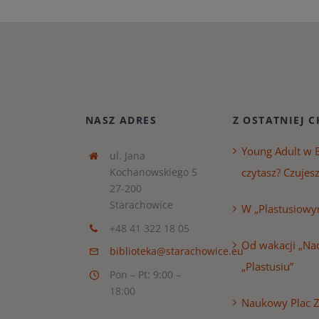
NASZ ADRES
Z OSTATNIEJ C
Young Adult w B
ul. Jana
Kochanowskiego 5
czytasz? Czujesz
27-200
Starachowice
W „Plastusiowy
+48 41 322 18 05
Od wakacji „Nad
biblioteka@starachowice.eu
„Plastusiu”
Pon – Pt: 9:00 –
18:00
Naukowy Plac 