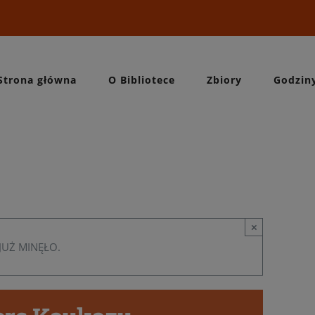
Strona główna
O Bibliotece
Zbiory
Godzin
×
JUŻ MINĘŁO.