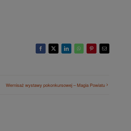
Facebook
X
LinkedIn
WhatsApp
Pinterest
Email
Wernisaż wystawy pokonkursowej – Magia Powiatu