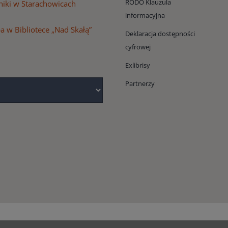
RODO Klauzula
niki w Starachowicach
informacyjna
 w Bibliotece „Nad Skałą”
Deklaracja dostępności
cyfrowej
Exlibrisy
Partnerzy