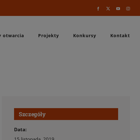
Facebook
X
YouTube
Instag
y otwarcia
Projekty
Konkursy
Kontakt
Szczegóły
Data:
15 listopada, 2019