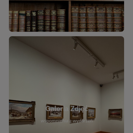
Katalog Zbiorów
Galeria Zdjęć
W galerii prezentujemy fotograficzne
wspomnienia z wydarzeń, spotkań i projektów
realizowanych przez bibliotekę. To miejsce, w
którym można zobaczyć, jak żyje nasza biblioteka
Galeria Zdjęć
i jej społeczność. Zdjęcia dokumentują zarówno
uroczyste chwile, jak i codzienne aktywności
wspomnienia z wydarzeń
czytelników. Regularnie dodajemy nowe galerie,
by każdy mógł powrócić do wyjątkowych