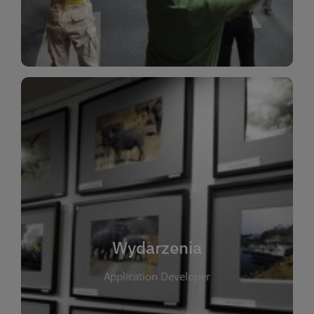
Dla Dzieci
Wydarzenia
W tej zakładce publikujemy informacje o
wszystkich wydarzeniach organizowanych przez
bibliotekę. Znajdziesz tu zapowiedzi spotkań
autorskich, warsztatów, prelekcji i zajęć
tematycznych dla różnych grup wiekowych. Każde
Wydarzenia
wydarzenie ma na celu promowanie kultury
Application Developer
czytelniczej oraz integrację społeczności lokalnej.
Dzięki kalendarzowi wydarzeń możesz łatwo
zaplanować udział w interesujących spotkaniach.