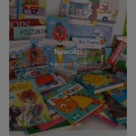
W tej sekcji prezentujemy najnowsze książki,
audiobooki oraz filmy, które właśnie trafiły do
zbiorów Miejskiej Biblioteki Publicznej w
Starachowicach. Regularnie aktualizujemy listę,
aby Czytelnicy mogli na bieżąco odkrywać świeże
Nowości
tytuły i najciekawsze premiery wydawnicze. Każda
pozycja opatrzona jest krótkim opisem i
Najnowsze zbiory
informacją o dostępności w katalogu. Zachęcamy
do częstych odwiedzin – nowości pojawiają się
niemal każdego tygodnia! Dzięki tej zakładce
zawsze będziesz wiedzieć, co warto przeczytać
jako pierwsze.
WIĘCEJ