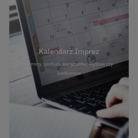
Kalendarz Imprez
Zakładka ta gromadzi wszystkie planowane
wydarzenia kulturalne i edukacyjne organizowane
przez bibliotekę. Możesz tu sprawdzić terminy
spotkań, warsztatów, wystaw czy konkursów.
Kalendarz Imprez
Dzięki przejrzystemu kalendarzowi łatwo
terminy spotkań, warsztatów, wystaw czy
zaplanujesz udział w interesujących Cię
wydarzeniach. Aktualizujemy harmonogram na
konkursów
bieżąco, by zawsze był zgodny z planem pracy
biblioteki. Zapraszamy do śledzenia i uczestnictwa
w życiu kulturalnym miasta!
WIĘCEJ