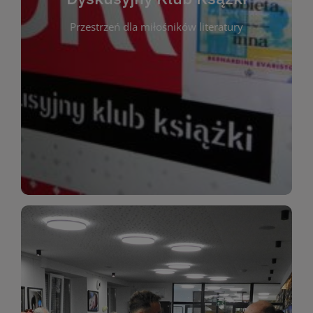
okazja do inspirującej dyskusji, wymiany
Przestrzeń dla miłośników literatury
różnych gatunków literackich. Każde spotkanie to
regularnie, by rozmawiać o wybranych tytułach z
opiniami i emocjami po lekturze. Spotykamy się
miłośników literatury, którzy lubią dzielić się
Dyskusyjny Klub Książki to przestrzeń dla
Dyskusyjny Klub Ksążki
WIĘCEJ
miłośników estetycznych doznań!