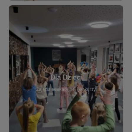
WIĘCEJ
świata literatury!
Zapraszamy do wspólnej zabawy i odkrywania
rozbudzać miłość do książek od najmłodszych lat.
kącik do wspólnego czytania. Pragniemy
Dla Dzieci
opowiadań i lektur szkolnych, a także przyjazny
Zajęcia edukacyjne, konkursy
dzieci. Biblioteka oferuje bogaty wybór bajek,
plastycznych i spotkaniach z autorami książek dla
informacje o zajęciach edukacyjnych, konkursach
czytelnikach i ich rodzicach. Znajdziesz tu
To miejsce stworzone z myślą o najmłodszych