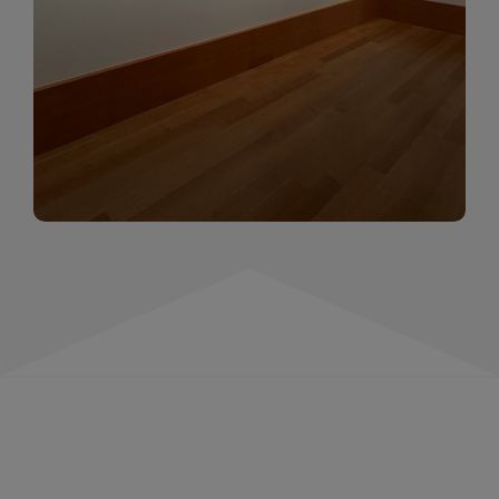
momentów. Zapraszamy do obejrzenia,
wspominania i inspirowania się!
WIĘCEJ