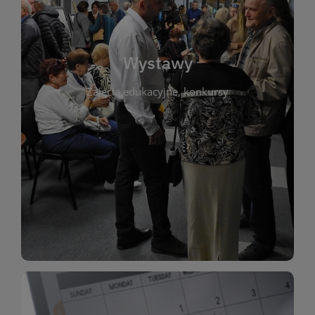
biblioteki. Serdecznie zapraszamy wszystkich
do kontaktu z kulturą i sztuką w przestrzeni
artystyczne. Każda wystawa to wyjątkowa okazja
Wystawy
malarstwo, fotografię, rękodzieło i inne formy
Zajęcia edukacyjne, konkursy
poprzednich lat. Prezentowane prace obejmują
ekspozycjach oraz archiwum wystaw z
W tej sekcji znajdziesz informacje o aktualnych
sztukę lokalnych twórców, jak i zbiory tematyczne.
Biblioteka organizuje prezentujące zarówno
Wystawy