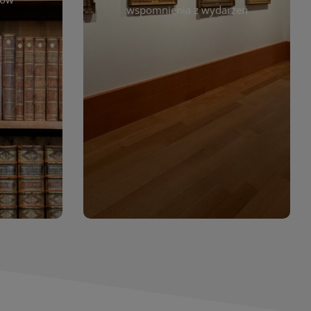
. Możesz
wspomnienia z wydarzeń
czytelników. Regularnie dodajemy
 według
nowe galerie, by każdy mógł
jdziesz
powrócić do wyjątkowych
. Dzięki
momentów. Zapraszamy do
asopism,
obejrzenia, wspominania i
erty
inspirowania się!
wia
orów
WIĘCEJ