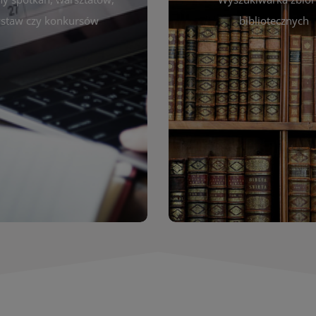
autora, tytułu lub tematu
darzeniach. Aktualizujemy
staw czy konkursów
bibliotecznych
interesujące Cię pozycje
gram na bieżąco, by zawsze
wyszukiwarce szybko zna
ny z planem pracy biblioteki.
filmów i innych materiałów
raszamy do śledzenia i
bibliotecznej – książek, cz
nictwa w życiu kulturalnym
przeglądanie pełnej of
miasta!
Katalog online umożli
Katalog Zbi
WIĘCEJ