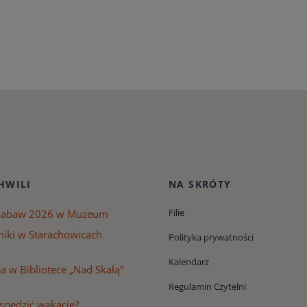
HWILI
NA SKRÓTY
Filie
Zabaw 2026 w Muzeum
niki w Starachowicach
Polityka prywatności
Kalendarz
 w Bibliotece „Nad Skałą”
Regulamin Czytelni
 spędzić wakacje?