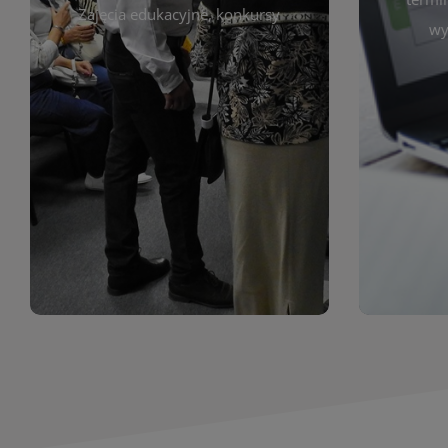
prace obejmują malarstwo,
Zajęcia edukacyjne, konkursy
Cię wy
wy
z poprzednich lat. Prezentowane
harmono
ekspozycjach oraz archiwum wystaw
był zgod
znajdziesz informacje o aktualnych
Zap
jak i zbiory tematyczne. W tej sekcji
uczest
zarówno sztukę lokalnych twórców,
Biblioteka organizuje prezentujące
Wystawy