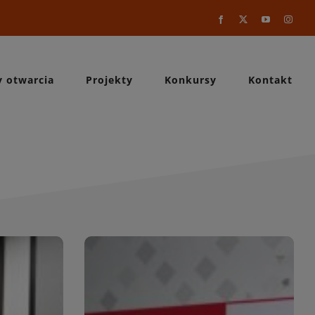
Facebook
X
YouTube
Instag
y otwarcia
Projekty
Konkursy
Kontakt
a
WIĘCEJ