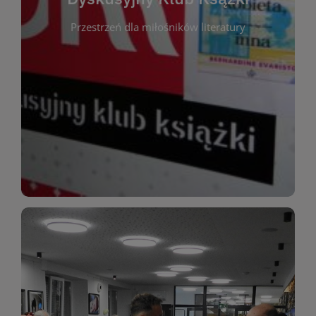
okazja do inspirującej dyskusji, wymiany
Przestrzeń dla miłośników literatury
różnych gatunków literackich. Każde spotkanie to
regularnie, by rozmawiać o wybranych tytułach z
opiniami i emocjami po lekturze. Spotykamy się
miłośników literatury, którzy lubią dzielić się
Dyskusyjny Klub Książki to przestrzeń dla
Dyskusyjny Klub Ksążki
WIĘCEJ
miłośników estetycznych doznań!