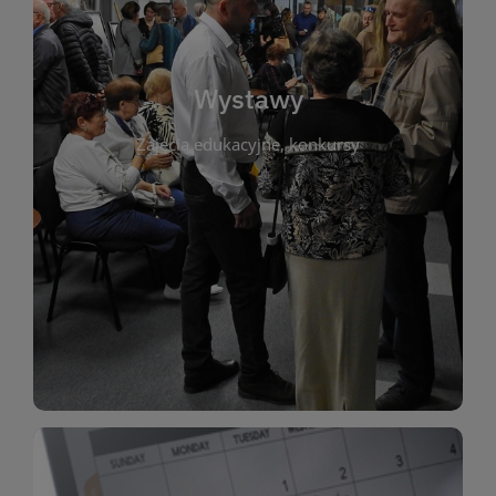
biblioteki. Serdecznie zapraszamy wszystkich
do kontaktu z kulturą i sztuką w przestrzeni
artystyczne. Każda wystawa to wyjątkowa okazja
Wystawy
malarstwo, fotografię, rękodzieło i inne formy
Zajęcia edukacyjne, konkursy
poprzednich lat. Prezentowane prace obejmują
ekspozycjach oraz archiwum wystaw z
W tej sekcji znajdziesz informacje o aktualnych
sztukę lokalnych twórców, jak i zbiory tematyczne.
Biblioteka organizuje prezentujące zarówno
Wystawy