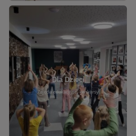
WIĘCEJ
świata literatury!
Zapraszamy do wspólnej zabawy i odkrywania
rozbudzać miłość do książek od najmłodszych lat.
kącik do wspólnego czytania. Pragniemy
Dla Dzieci
opowiadań i lektur szkolnych, a także przyjazny
Zajęcia edukacyjne, konkursy
dzieci. Biblioteka oferuje bogaty wybór bajek,
plastycznych i spotkaniach z autorami książek dla
informacje o zajęciach edukacyjnych, konkursach
czytelnikach i ich rodzicach. Znajdziesz tu
To miejsce stworzone z myślą o najmłodszych