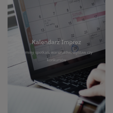
Kalendarz Imprez
Zakładka ta gromadzi wszystkie planowane
wydarzenia kulturalne i edukacyjne organizowane
przez bibliotekę. Możesz tu sprawdzić terminy
spotkań, warsztatów, wystaw czy konkursów.
Kalendarz Imprez
Dzięki przejrzystemu kalendarzowi łatwo
terminy spotkań, warsztatów, wystaw czy
zaplanujesz udział w interesujących Cię
wydarzeniach. Aktualizujemy harmonogram na
konkursów
bieżąco, by zawsze był zgodny z planem pracy
biblioteki. Zapraszamy do śledzenia i uczestnictwa
w życiu kulturalnym miasta!
WIĘCEJ