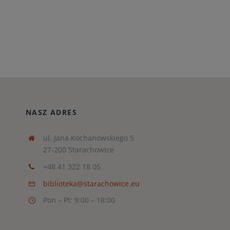
NASZ ADRES
ul. Jana Kochanowskiego 5
27-200 Starachowice
+48 41 322 18 05
biblioteka@starachowice.eu
Pon – Pt: 9:00 – 18:00