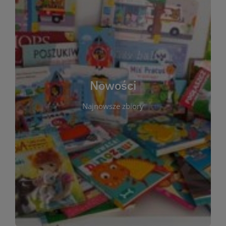
W tej sekcji prezentujemy najnowsze książki,
audiobooki oraz filmy, które właśnie trafiły do
zbiorów Miejskiej Biblioteki Publicznej w
Starachowicach. Regularnie aktualizujemy listę,
aby Czytelnicy mogli na bieżąco odkrywać świeże
Nowości
tytuły i najciekawsze premiery wydawnicze. Każda
pozycja opatrzona jest krótkim opisem i
Najnowsze zbiory
informacją o dostępności w katalogu. Zachęcamy
do częstych odwiedzin – nowości pojawiają się
niemal każdego tygodnia! Dzięki tej zakładce
zawsze będziesz wiedzieć, co warto przeczytać
jako pierwsze.
WIĘCEJ