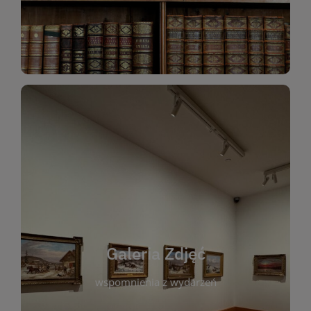
Katalog Zbiorów
Galeria Zdjęć
W galerii prezentujemy fotograficzne
wspomnienia z wydarzeń, spotkań i projektów
realizowanych przez bibliotekę. To miejsce, w
którym można zobaczyć, jak żyje nasza biblioteka
Galeria Zdjęć
i jej społeczność. Zdjęcia dokumentują zarówno
uroczyste chwile, jak i codzienne aktywności
wspomnienia z wydarzeń
czytelników. Regularnie dodajemy nowe galerie,
by każdy mógł powrócić do wyjątkowych