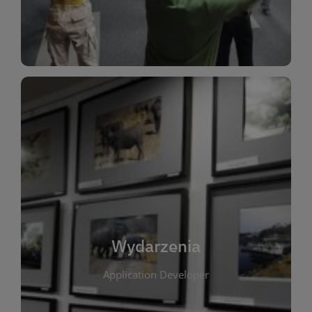
Dla Dzieci
Wydarzenia
W tej zakładce publikujemy informacje o
wszystkich wydarzeniach organizowanych przez
bibliotekę. Znajdziesz tu zapowiedzi spotkań
autorskich, warsztatów, prelekcji i zajęć
tematycznych dla różnych grup wiekowych. Każde
Wydarzenia
wydarzenie ma na celu promowanie kultury
Application Developer
czytelniczej oraz integrację społeczności lokalnej.
Dzięki kalendarzowi wydarzeń możesz łatwo
zaplanować udział w interesujących spotkaniach.