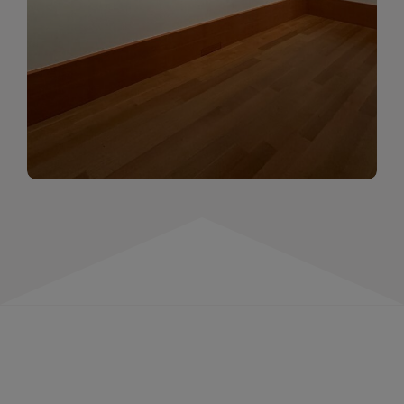
momentów. Zapraszamy do obejrzenia,
wspominania i inspirowania się!
WIĘCEJ