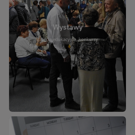
biblioteki. Serdecznie zapraszamy wszystkich
do kontaktu z kulturą i sztuką w przestrzeni
artystyczne. Każda wystawa to wyjątkowa okazja
Wystawy
malarstwo, fotografię, rękodzieło i inne formy
Zajęcia edukacyjne, konkursy
poprzednich lat. Prezentowane prace obejmują
ekspozycjach oraz archiwum wystaw z
W tej sekcji znajdziesz informacje o aktualnych
sztukę lokalnych twórców, jak i zbiory tematyczne.
Biblioteka organizuje prezentujące zarówno
Wystawy