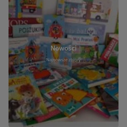
W tej sekcji prezentujemy najnowsze książki,
audiobooki oraz filmy, które właśnie trafiły do
zbiorów Miejskiej Biblioteki Publicznej w
Starachowicach. Regularnie aktualizujemy listę,
aby Czytelnicy mogli na bieżąco odkrywać świeże
Nowości
tytuły i najciekawsze premiery wydawnicze. Każda
pozycja opatrzona jest krótkim opisem i
Najnowsze zbiory
informacją o dostępności w katalogu. Zachęcamy
do częstych odwiedzin – nowości pojawiają się
niemal każdego tygodnia! Dzięki tej zakładce
zawsze będziesz wiedzieć, co warto przeczytać
jako pierwsze.
WIĘCEJ