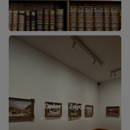
Katalog Zbiorów
Galeria Zdjęć
W galerii prezentujemy fotograficzne
wspomnienia z wydarzeń, spotkań i projektów
realizowanych przez bibliotekę. To miejsce, w
którym można zobaczyć, jak żyje nasza biblioteka
Galeria Zdjęć
i jej społeczność. Zdjęcia dokumentują zarówno
uroczyste chwile, jak i codzienne aktywności
wspomnienia z wydarzeń
czytelników. Regularnie dodajemy nowe galerie,
by każdy mógł powrócić do wyjątkowych