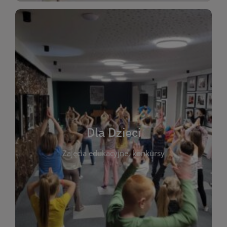
WIĘCEJ
świata literatury!
Zapraszamy do wspólnej zabawy i odkrywania
rozbudzać miłość do książek od najmłodszych lat.
kącik do wspólnego czytania. Pragniemy
Dla Dzieci
opowiadań i lektur szkolnych, a także przyjazny
Zajęcia edukacyjne, konkursy
dzieci. Biblioteka oferuje bogaty wybór bajek,
plastycznych i spotkaniach z autorami książek dla
informacje o zajęciach edukacyjnych, konkursach
czytelnikach i ich rodzicach. Znajdziesz tu
To miejsce stworzone z myślą o najmłodszych