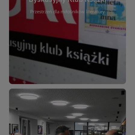
okazja do inspirującej dyskusji, wymiany
Przestrzeń dla miłośników literatury
różnych gatunków literackich. Każde spotkanie to
regularnie, by rozmawiać o wybranych tytułach z
opiniami i emocjami po lekturze. Spotykamy się
miłośników literatury, którzy lubią dzielić się
Dyskusyjny Klub Książki to przestrzeń dla
Dyskusyjny Klub Ksążki
WIĘCEJ
miłośników estetycznych doznań!