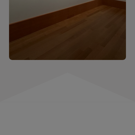
momentów. Zapraszamy do obejrzenia,
wspominania i inspirowania się!
WIĘCEJ