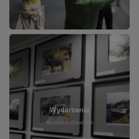
Dla Dzieci
Wydarzenia
W tej zakładce publikujemy informacje o
wszystkich wydarzeniach organizowanych przez
bibliotekę. Znajdziesz tu zapowiedzi spotkań
autorskich, warsztatów, prelekcji i zajęć
tematycznych dla różnych grup wiekowych. Każde
Wydarzenia
wydarzenie ma na celu promowanie kultury
Application Developer
czytelniczej oraz integrację społeczności lokalnej.
Dzięki kalendarzowi wydarzeń możesz łatwo
zaplanować udział w interesujących spotkaniach.