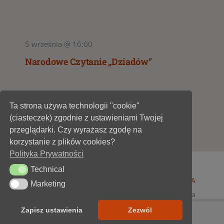
5 września @ 16:00
Narodowe Czytanie „Dziadów”
Ta strona używa technologii "cookie"
1
2
(ciasteczek) zgodnie z ustawieniami Twojej
przeglądarki. Czy wyrażasz zgodę na
korzystanie z plików cookies?
Polityka Prywatności
Technical
Technical
© 1947 - 2026 •
Miejska Biblioteka Publiczna im. A
Marketing
Marketing
Dygasińskiego w Starachowicach
• wszelkie prawa
zastrzeżone • projekt i realizacja
SOKÓŁ-IT
Zapisz ustawienia
Zezwól