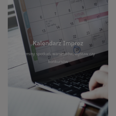
Kalendarz Imprez
Zakładka ta gromadzi wszystkie planowane
wydarzenia kulturalne i edukacyjne organizowane
przez bibliotekę. Możesz tu sprawdzić terminy
spotkań, warsztatów, wystaw czy konkursów.
Kalendarz Imprez
Dzięki przejrzystemu kalendarzowi łatwo
terminy spotkań, warsztatów, wystaw czy
zaplanujesz udział w interesujących Cię
wydarzeniach. Aktualizujemy harmonogram na
konkursów
bieżąco, by zawsze był zgodny z planem pracy
biblioteki. Zapraszamy do śledzenia i uczestnictwa
w życiu kulturalnym miasta!
WIĘCEJ