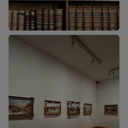
Katalog Zbiorów
Galeria Zdjęć
W galerii prezentujemy fotograficzne
wspomnienia z wydarzeń, spotkań i projektów
realizowanych przez bibliotekę. To miejsce, w
którym można zobaczyć, jak żyje nasza biblioteka
Galeria Zdjęć
i jej społeczność. Zdjęcia dokumentują zarówno
uroczyste chwile, jak i codzienne aktywności
wspomnienia z wydarzeń
czytelników. Regularnie dodajemy nowe galerie,
by każdy mógł powrócić do wyjątkowych