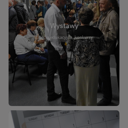
biblioteki. Serdecznie zapraszamy wszystkich
do kontaktu z kulturą i sztuką w przestrzeni
artystyczne. Każda wystawa to wyjątkowa okazja
Wystawy
malarstwo, fotografię, rękodzieło i inne formy
Zajęcia edukacyjne, konkursy
poprzednich lat. Prezentowane prace obejmują
ekspozycjach oraz archiwum wystaw z
W tej sekcji znajdziesz informacje o aktualnych
sztukę lokalnych twórców, jak i zbiory tematyczne.
Biblioteka organizuje prezentujące zarówno
Wystawy