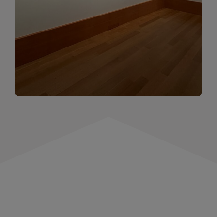
momentów. Zapraszamy do obejrzenia,
wspominania i inspirowania się!
WIĘCEJ