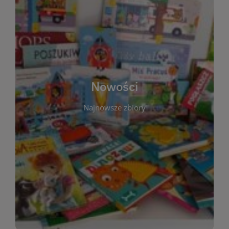
W tej sekcji prezentujemy najnowsze książki,
audiobooki oraz filmy, które właśnie trafiły do
zbiorów Miejskiej Biblioteki Publicznej w
Starachowicach. Regularnie aktualizujemy listę,
aby Czytelnicy mogli na bieżąco odkrywać świeże
Nowości
tytuły i najciekawsze premiery wydawnicze. Każda
pozycja opatrzona jest krótkim opisem i
Najnowsze zbiory
informacją o dostępności w katalogu. Zachęcamy
do częstych odwiedzin – nowości pojawiają się
niemal każdego tygodnia! Dzięki tej zakładce
zawsze będziesz wiedzieć, co warto przeczytać
jako pierwsze.
WIĘCEJ