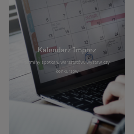
Kalendarz Imprez
Zakładka ta gromadzi wszystkie planowane
wydarzenia kulturalne i edukacyjne organizowane
przez bibliotekę. Możesz tu sprawdzić terminy
spotkań, warsztatów, wystaw czy konkursów.
Kalendarz Imprez
Dzięki przejrzystemu kalendarzowi łatwo
terminy spotkań, warsztatów, wystaw czy
zaplanujesz udział w interesujących Cię
wydarzeniach. Aktualizujemy harmonogram na
konkursów
bieżąco, by zawsze był zgodny z planem pracy
biblioteki. Zapraszamy do śledzenia i uczestnictwa
w życiu kulturalnym miasta!
WIĘCEJ