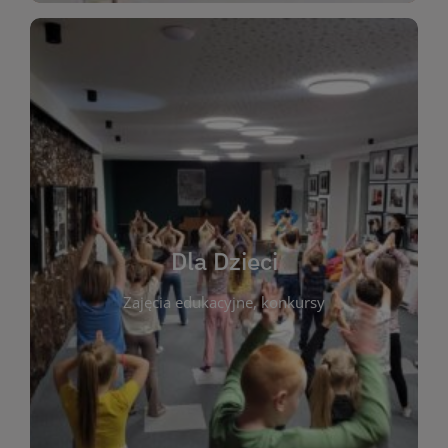
WIĘCEJ
świata literatury!
Zapraszamy do wspólnej zabawy i odkrywania
rozbudzać miłość do książek od najmłodszych lat.
kącik do wspólnego czytania. Pragniemy
Dla Dzieci
opowiadań i lektur szkolnych, a także przyjazny
Zajęcia edukacyjne, konkursy
dzieci. Biblioteka oferuje bogaty wybór bajek,
plastycznych i spotkaniach z autorami książek dla
informacje o zajęciach edukacyjnych, konkursach
czytelnikach i ich rodzicach. Znajdziesz tu
To miejsce stworzone z myślą o najmłodszych