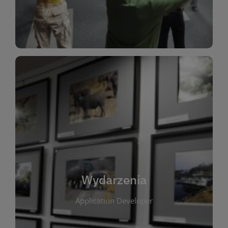
Dla Dzieci
Wydarzenia
W tej zakładce publikujemy informacje o
wszystkich wydarzeniach organizowanych przez
bibliotekę. Znajdziesz tu zapowiedzi spotkań
autorskich, warsztatów, prelekcji i zajęć
tematycznych dla różnych grup wiekowych. Każde
Wydarzenia
wydarzenie ma na celu promowanie kultury
Application Developer
czytelniczej oraz integrację społeczności lokalnej.
Dzięki kalendarzowi wydarzeń możesz łatwo
zaplanować udział w interesujących spotkaniach.