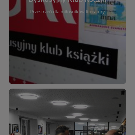
okazja do inspirującej dyskusji, wymiany
Przestrzeń dla miłośników literatury
różnych gatunków literackich. Każde spotkanie to
regularnie, by rozmawiać o wybranych tytułach z
opiniami i emocjami po lekturze. Spotykamy się
miłośników literatury, którzy lubią dzielić się
Dyskusyjny Klub Książki to przestrzeń dla
Dyskusyjny Klub Ksążki
WIĘCEJ
miłośników estetycznych doznań!