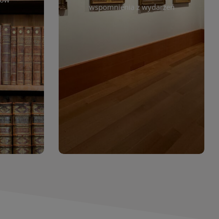
. Możesz
wspomnienia z wydarzeń
czytelników. Regularnie dodajemy
 według
nowe galerie, by każdy mógł
jdziesz
powrócić do wyjątkowych
. Dzięki
momentów. Zapraszamy do
asopism,
obejrzenia, wspominania i
erty
inspirowania się!
wia
orów
WIĘCEJ