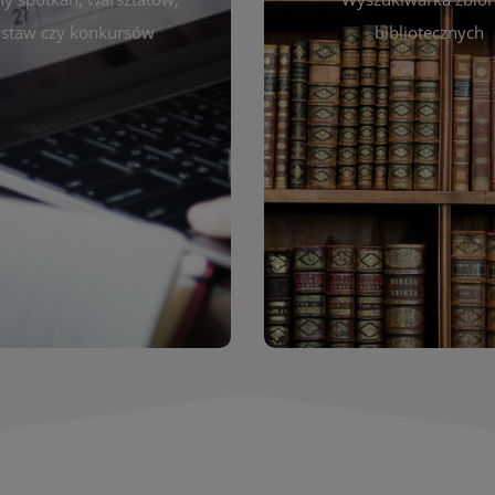
autora, tytułu lub tematu
darzeniach. Aktualizujemy
staw czy konkursów
bibliotecznych
interesujące Cię pozycje
gram na bieżąco, by zawsze
wyszukiwarce szybko zna
ny z planem pracy biblioteki.
filmów i innych materiałów
raszamy do śledzenia i
bibliotecznej – książek, cz
nictwa w życiu kulturalnym
przeglądanie pełnej of
miasta!
Katalog online umożli
Katalog Zbi
WIĘCEJ