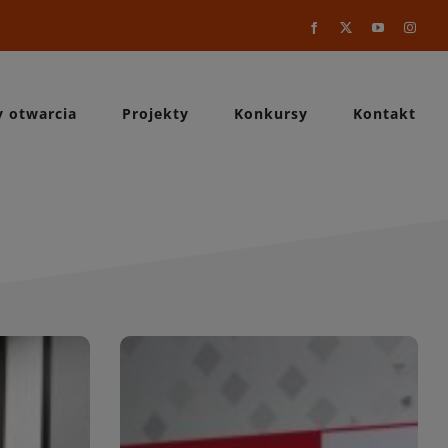
Facebook
X
YouTube
Instag
y otwarcia
Projekty
Konkursy
Kontakt
a
WIĘCEJ