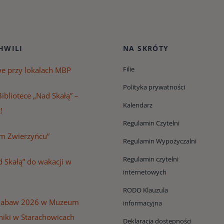
HWILI
NA SKRÓTY
Filie
we przy lokalach MBP
Polityka prywatności
ibliotece „Nad Skałą” –
Kalendarz
!
Regulamin Czytelni
m Zwierzyńcu”
Regulamin Wypożyczalni
Regulamin czytelni
 Skałą” do wakacji w
internetowych
RODO Klauzula
Zabaw 2026 w Muzeum
informacyjna
niki w Starachowicach
Deklaracja dostępności