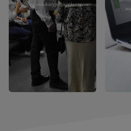
prace obejmują malarstwo,
Zajęcia edukacyjne, konkursy
Cię wy
wy
z poprzednich lat. Prezentowane
harmono
ekspozycjach oraz archiwum wystaw
był zgod
znajdziesz informacje o aktualnych
Zap
jak i zbiory tematyczne. W tej sekcji
uczest
zarówno sztukę lokalnych twórców,
Biblioteka organizuje prezentujące
Wystawy