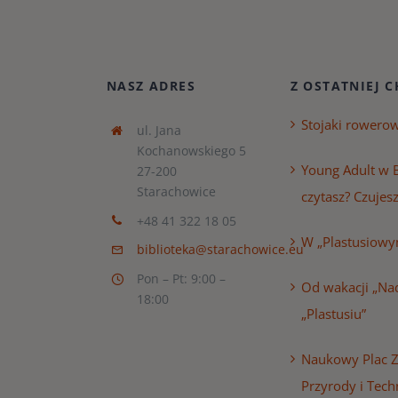
NASZ ADRES
Z OSTATNIEJ C
Stojaki rowero
ul. Jana
Kochanowskiego 5
Young Adult w B
27-200
Starachowice
czytasz? Czujesz
+48 41 322 18 05
W „Plastusiowy
biblioteka@starachowice.eu
Pon – Pt: 9:00 –
Od wakacji „Nad
18:00
„Plastusiu”
Naukowy Plac 
Przyrody i Tech