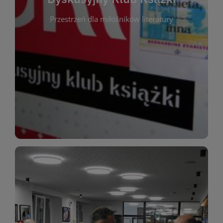
okazja do inspirującej dyskusji, wymiany
Przestrzeń dla miłośników literatury
różnych gatunków literackich. Każde spotkanie to
regularnie, by rozmawiać o wybranych tytułach z
opiniami i emocjami po lekturze. Spotykamy się
miłośników literatury, którzy lubią dzielić się
Dyskusyjny Klub Książki to przestrzeń dla
Dyskusyjny Klub Ksążki
WIĘCEJ
miłośników estetycznych doznań!