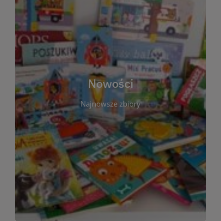
W tej sekcji prezentujemy najnowsze książki,
audiobooki oraz filmy, które właśnie trafiły do
zbiorów Miejskiej Biblioteki Publicznej w
Starachowicach. Regularnie aktualizujemy listę,
aby Czytelnicy mogli na bieżąco odkrywać świeże
Nowości
tytuły i najciekawsze premiery wydawnicze. Każda
pozycja opatrzona jest krótkim opisem i
Najnowsze zbiory
informacją o dostępności w katalogu. Zachęcamy
do częstych odwiedzin – nowości pojawiają się
niemal każdego tygodnia! Dzięki tej zakładce
zawsze będziesz wiedzieć, co warto przeczytać
jako pierwsze.
WIĘCEJ