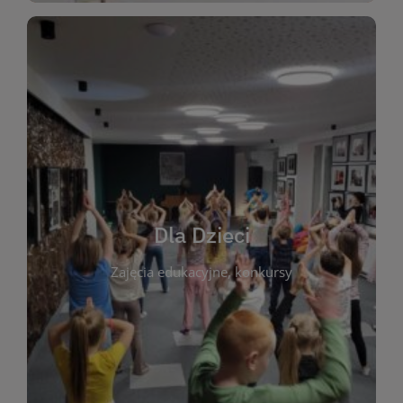
WIĘCEJ
świata literatury!
Zapraszamy do wspólnej zabawy i odkrywania
rozbudzać miłość do książek od najmłodszych lat.
kącik do wspólnego czytania. Pragniemy
Dla Dzieci
opowiadań i lektur szkolnych, a także przyjazny
Zajęcia edukacyjne, konkursy
dzieci. Biblioteka oferuje bogaty wybór bajek,
plastycznych i spotkaniach z autorami książek dla
informacje o zajęciach edukacyjnych, konkursach
czytelnikach i ich rodzicach. Znajdziesz tu
To miejsce stworzone z myślą o najmłodszych