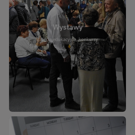
biblioteki. Serdecznie zapraszamy wszystkich
do kontaktu z kulturą i sztuką w przestrzeni
artystyczne. Każda wystawa to wyjątkowa okazja
Wystawy
malarstwo, fotografię, rękodzieło i inne formy
Zajęcia edukacyjne, konkursy
poprzednich lat. Prezentowane prace obejmują
ekspozycjach oraz archiwum wystaw z
W tej sekcji znajdziesz informacje o aktualnych
sztukę lokalnych twórców, jak i zbiory tematyczne.
Biblioteka organizuje prezentujące zarówno
Wystawy