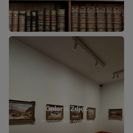
Katalog Zbiorów
Galeria Zdjęć
W galerii prezentujemy fotograficzne
wspomnienia z wydarzeń, spotkań i projektów
realizowanych przez bibliotekę. To miejsce, w
którym można zobaczyć, jak żyje nasza biblioteka
Galeria Zdjęć
i jej społeczność. Zdjęcia dokumentują zarówno
uroczyste chwile, jak i codzienne aktywności
wspomnienia z wydarzeń
czytelników. Regularnie dodajemy nowe galerie,
by każdy mógł powrócić do wyjątkowych