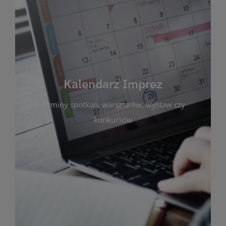
Kalendarz Imprez
Zakładka ta gromadzi wszystkie planowane
wydarzenia kulturalne i edukacyjne organizowane
przez bibliotekę. Możesz tu sprawdzić terminy
spotkań, warsztatów, wystaw czy konkursów.
Kalendarz Imprez
Dzięki przejrzystemu kalendarzowi łatwo
terminy spotkań, warsztatów, wystaw czy
zaplanujesz udział w interesujących Cię
wydarzeniach. Aktualizujemy harmonogram na
konkursów
bieżąco, by zawsze był zgodny z planem pracy
biblioteki. Zapraszamy do śledzenia i uczestnictwa
w życiu kulturalnym miasta!
WIĘCEJ