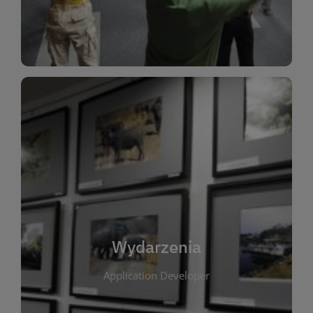
Dla Dzieci
Wydarzenia
W tej zakładce publikujemy informacje o
wszystkich wydarzeniach organizowanych przez
bibliotekę. Znajdziesz tu zapowiedzi spotkań
autorskich, warsztatów, prelekcji i zajęć
tematycznych dla różnych grup wiekowych. Każde
Wydarzenia
wydarzenie ma na celu promowanie kultury
Application Developer
czytelniczej oraz integrację społeczności lokalnej.
Dzięki kalendarzowi wydarzeń możesz łatwo
zaplanować udział w interesujących spotkaniach.