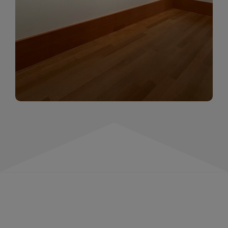
momentów. Zapraszamy do obejrzenia,
wspominania i inspirowania się!
WIĘCEJ