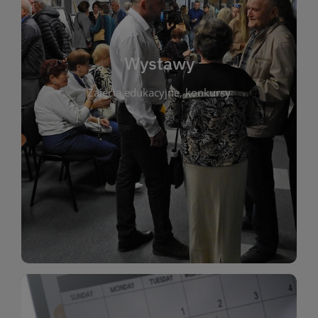
biblioteki. Serdecznie zapraszamy wszystkich
do kontaktu z kulturą i sztuką w przestrzeni
artystyczne. Każda wystawa to wyjątkowa okazja
Wystawy
malarstwo, fotografię, rękodzieło i inne formy
Zajęcia edukacyjne, konkursy
poprzednich lat. Prezentowane prace obejmują
ekspozycjach oraz archiwum wystaw z
W tej sekcji znajdziesz informacje o aktualnych
sztukę lokalnych twórców, jak i zbiory tematyczne.
Biblioteka organizuje prezentujące zarówno
Wystawy