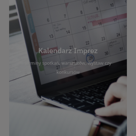
Kalendarz Imprez
Zakładka ta gromadzi wszystkie planowane
wydarzenia kulturalne i edukacyjne organizowane
przez bibliotekę. Możesz tu sprawdzić terminy
spotkań, warsztatów, wystaw czy konkursów.
Kalendarz Imprez
Dzięki przejrzystemu kalendarzowi łatwo
terminy spotkań, warsztatów, wystaw czy
zaplanujesz udział w interesujących Cię
wydarzeniach. Aktualizujemy harmonogram na
konkursów
bieżąco, by zawsze był zgodny z planem pracy
biblioteki. Zapraszamy do śledzenia i uczestnictwa
w życiu kulturalnym miasta!
WIĘCEJ