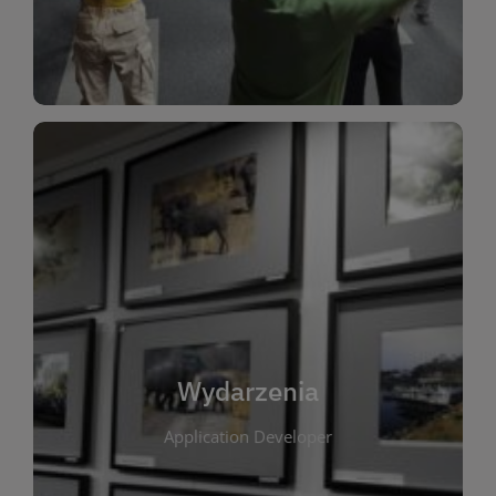
Dla Dzieci
Wydarzenia
W tej zakładce publikujemy informacje o
wszystkich wydarzeniach organizowanych przez
bibliotekę. Znajdziesz tu zapowiedzi spotkań
autorskich, warsztatów, prelekcji i zajęć
tematycznych dla różnych grup wiekowych. Każde
Wydarzenia
wydarzenie ma na celu promowanie kultury
Application Developer
czytelniczej oraz integrację społeczności lokalnej.
Dzięki kalendarzowi wydarzeń możesz łatwo
zaplanować udział w interesujących spotkaniach.