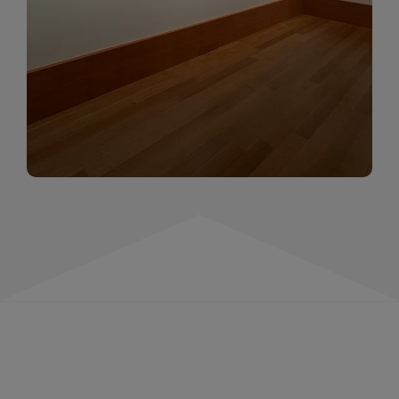
momentów. Zapraszamy do obejrzenia,
wspominania i inspirowania się!
WIĘCEJ