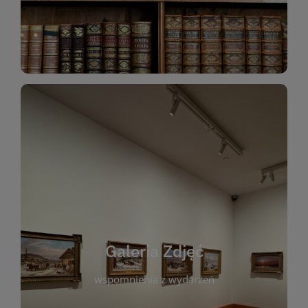
Katalog Zbiorów
Galeria Zdjęć
W galerii prezentujemy fotograficzne
wspomnienia z wydarzeń, spotkań i projektów
realizowanych przez bibliotekę. To miejsce, w
którym można zobaczyć, jak żyje nasza biblioteka
Galeria Zdjęć
i jej społeczność. Zdjęcia dokumentują zarówno
uroczyste chwile, jak i codzienne aktywności
wspomnienia z wydarzeń
czytelników. Regularnie dodajemy nowe galerie,
by każdy mógł powrócić do wyjątkowych