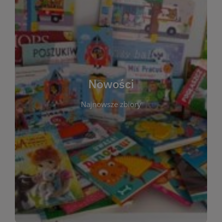
W tej sekcji prezentujemy najnowsze książki,
audiobooki oraz filmy, które właśnie trafiły do
zbiorów Miejskiej Biblioteki Publicznej w
Starachowicach. Regularnie aktualizujemy listę,
aby Czytelnicy mogli na bieżąco odkrywać świeże
Nowości
tytuły i najciekawsze premiery wydawnicze. Każda
pozycja opatrzona jest krótkim opisem i
Najnowsze zbiory
informacją o dostępności w katalogu. Zachęcamy
do częstych odwiedzin – nowości pojawiają się
niemal każdego tygodnia! Dzięki tej zakładce
zawsze będziesz wiedzieć, co warto przeczytać
jako pierwsze.
WIĘCEJ