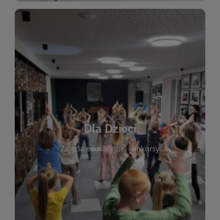
WIĘCEJ
świata literatury!
Zapraszamy do wspólnej zabawy i odkrywania
rozbudzać miłość do książek od najmłodszych lat.
kącik do wspólnego czytania. Pragniemy
Dla Dzieci
opowiadań i lektur szkolnych, a także przyjazny
Zajęcia edukacyjne, konkursy
dzieci. Biblioteka oferuje bogaty wybór bajek,
plastycznych i spotkaniach z autorami książek dla
informacje o zajęciach edukacyjnych, konkursach
czytelnikach i ich rodzicach. Znajdziesz tu
To miejsce stworzone z myślą o najmłodszych