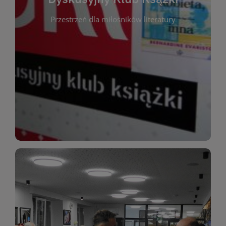
okazja do inspirującej dyskusji, wymiany
Przestrzeń dla miłośników literatury
różnych gatunków literackich. Każde spotkanie to
regularnie, by rozmawiać o wybranych tytułach z
opiniami i emocjami po lekturze. Spotykamy się
miłośników literatury, którzy lubią dzielić się
Dyskusyjny Klub Książki to przestrzeń dla
Dyskusyjny Klub Ksążki
WIĘCEJ
miłośników estetycznych doznań!