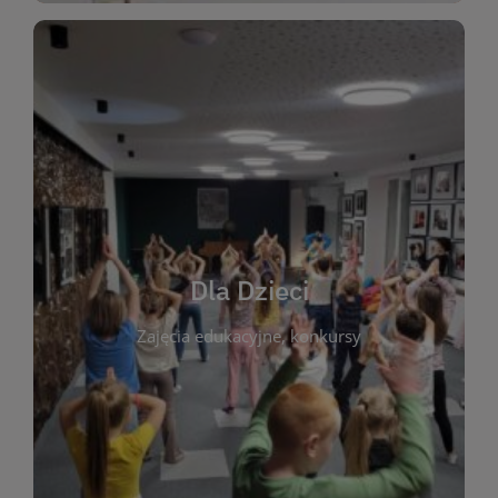
WIĘCEJ
świata literatury!
Zapraszamy do wspólnej zabawy i odkrywania
rozbudzać miłość do książek od najmłodszych lat.
kącik do wspólnego czytania. Pragniemy
Dla Dzieci
opowiadań i lektur szkolnych, a także przyjazny
Zajęcia edukacyjne, konkursy
dzieci. Biblioteka oferuje bogaty wybór bajek,
plastycznych i spotkaniach z autorami książek dla
informacje o zajęciach edukacyjnych, konkursach
czytelnikach i ich rodzicach. Znajdziesz tu
To miejsce stworzone z myślą o najmłodszych