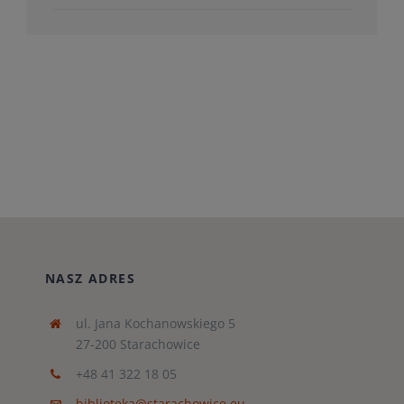
NASZ ADRES
ul. Jana Kochanowskiego 5
27-200 Starachowice
+48 41 322 18 05
biblioteka@starachowice.eu