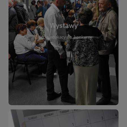
biblioteki. Serdecznie zapraszamy wszystkich
do kontaktu z kulturą i sztuką w przestrzeni
artystyczne. Każda wystawa to wyjątkowa okazja
Wystawy
malarstwo, fotografię, rękodzieło i inne formy
Zajęcia edukacyjne, konkursy
poprzednich lat. Prezentowane prace obejmują
ekspozycjach oraz archiwum wystaw z
W tej sekcji znajdziesz informacje o aktualnych
sztukę lokalnych twórców, jak i zbiory tematyczne.
Biblioteka organizuje prezentujące zarówno
Wystawy