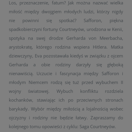
Los, przeznaczenie, fatum? Jak można nazwać wielka
miłość między dwojgiem młodych ludzi, którzy nigdy
nie powinni się spotkać? Safforon, piękna
spadkobierczyni fortuny Courtneyów, urodzona w Kenii,
spotyka na swej drodze Gerharda von Meerbacha,
arystokratę, którego rodzina wspiera Hitlera. Matka
dziewczyny, Eva pozostawała kiedyś w związku z ojcem
Gerharda a obie rodziny darzyły się głęboką
nienawiścią. Uczucie i fascynacja między Safforon i
młodym Niemcem rodzą się tuż przed wybuchem II
wojny światowej. Wybuch konfliktu rozdziela
kochanków, stawiając ich po przeciwnych stronach
barykady. Wybór między miłością a lojalnością wobec
ojczyzny i rodziny nie będzie łatwy. Zapraszamy do
kolejnego tomu opowieści z cyklu: Saga Courtneyów.