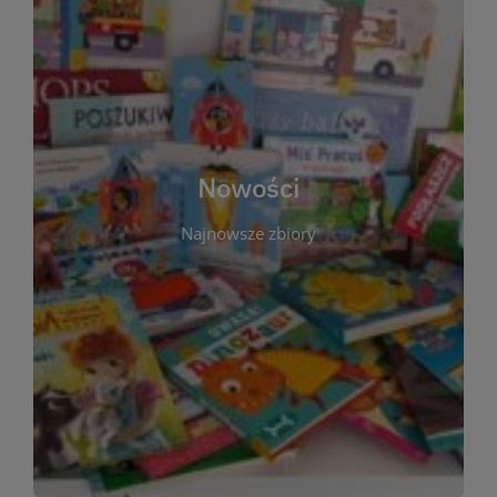
W tej sekcji prezentujemy najnowsze książki,
audiobooki oraz filmy, które właśnie trafiły do
zbiorów Miejskiej Biblioteki Publicznej w
Starachowicach. Regularnie aktualizujemy listę,
aby Czytelnicy mogli na bieżąco odkrywać świeże
Nowości
tytuły i najciekawsze premiery wydawnicze. Każda
pozycja opatrzona jest krótkim opisem i
Najnowsze zbiory
informacją o dostępności w katalogu. Zachęcamy
do częstych odwiedzin – nowości pojawiają się
niemal każdego tygodnia! Dzięki tej zakładce
zawsze będziesz wiedzieć, co warto przeczytać
jako pierwsze.
WIĘCEJ