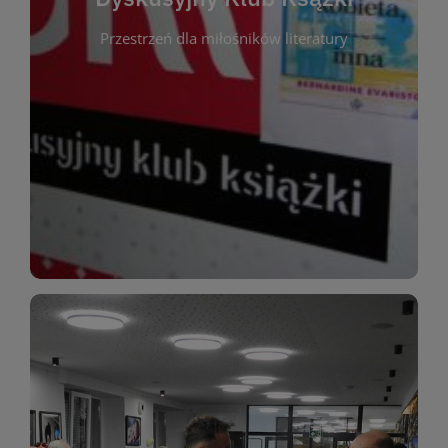
okazja do inspirującej dyskusji, wymiany
Przestrzeń dla miłośników literatury
różnych gatunków literackich. Każde spotkanie to
regularnie, by rozmawiać o wybranych tytułach z
opiniami i emocjami po lekturze. Spotykamy się
miłośników literatury, którzy lubią dzielić się
Dyskusyjny Klub Książki to przestrzeń dla
Dyskusyjny Klub Ksążki
WIĘCEJ
miłośników estetycznych doznań!