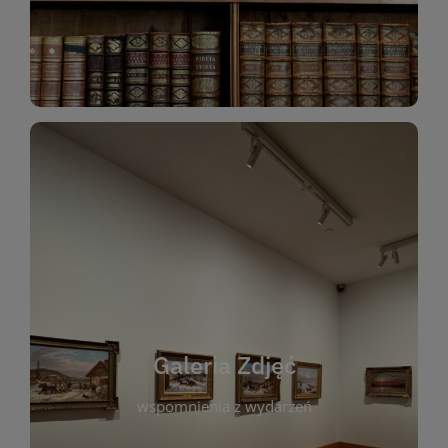
Katalog Zbiorów
Galeria Zdjęć
W galerii prezentujemy fotograficzne
wspomnienia z wydarzeń, spotkań i projektów
realizowanych przez bibliotekę. To miejsce, w
którym można zobaczyć, jak żyje nasza biblioteka
Galeria Zdjęć
i jej społeczność. Zdjęcia dokumentują zarówno
uroczyste chwile, jak i codzienne aktywności
wspomnienia z wydarzeń
czytelników. Regularnie dodajemy nowe galerie,
by każdy mógł powrócić do wyjątkowych