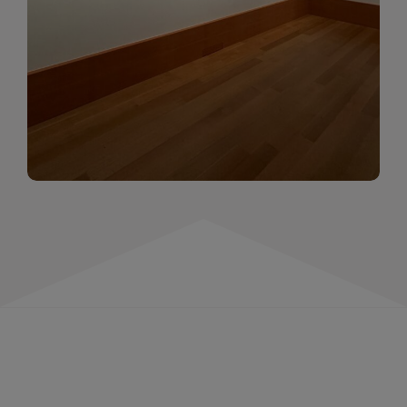
momentów. Zapraszamy do obejrzenia,
wspominania i inspirowania się!
WIĘCEJ