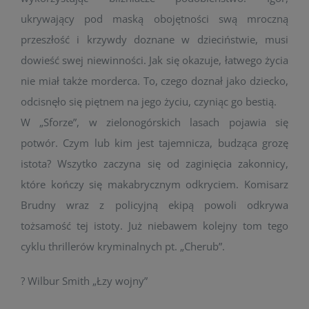
ukrywający pod maską obojętności swą mroczną
przeszłość i krzywdy doznane w dzieciństwie, musi
dowieść swej niewinności. Jak się okazuje, łatwego życia
nie miał także morderca. To, czego doznał jako dziecko,
odcisnęło się piętnem na jego życiu, czyniąc go bestią.
W „Sforze”, w zielonogórskich lasach pojawia się
potwór. Czym lub kim jest tajemnicza, budząca grozę
istota? Wszytko zaczyna się od zaginięcia zakonnicy,
które kończy się makabrycznym odkryciem. Komisarz
Brudny wraz z policyjną ekipą powoli odkrywa
tożsamość tej istoty. Już niebawem kolejny tom tego
cyklu thrillerów kryminalnych pt. „Cherub”.
? Wilbur Smith „Łzy wojny”