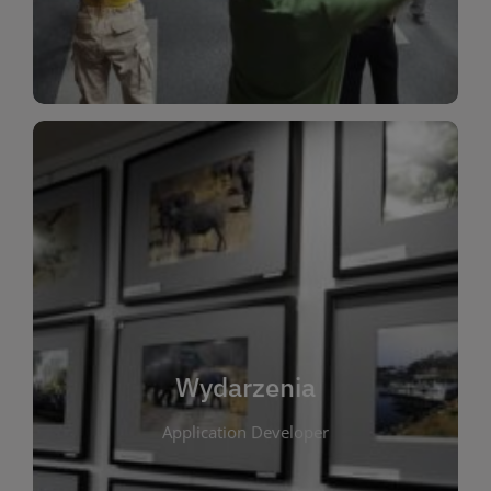
Dla Dzieci
Wydarzenia
W tej zakładce publikujemy informacje o
wszystkich wydarzeniach organizowanych przez
bibliotekę. Znajdziesz tu zapowiedzi spotkań
autorskich, warsztatów, prelekcji i zajęć
tematycznych dla różnych grup wiekowych. Każde
Wydarzenia
wydarzenie ma na celu promowanie kultury
Application Developer
czytelniczej oraz integrację społeczności lokalnej.
Dzięki kalendarzowi wydarzeń możesz łatwo
zaplanować udział w interesujących spotkaniach.