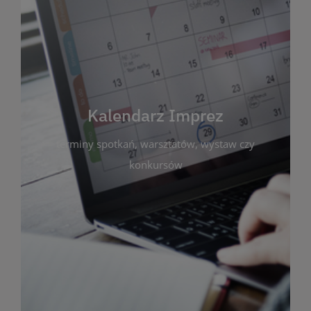
Kalendarz Imprez
Zakładka ta gromadzi wszystkie planowane
wydarzenia kulturalne i edukacyjne organizowane
przez bibliotekę. Możesz tu sprawdzić terminy
spotkań, warsztatów, wystaw czy konkursów.
Kalendarz Imprez
Dzięki przejrzystemu kalendarzowi łatwo
terminy spotkań, warsztatów, wystaw czy
zaplanujesz udział w interesujących Cię
wydarzeniach. Aktualizujemy harmonogram na
konkursów
bieżąco, by zawsze był zgodny z planem pracy
biblioteki. Zapraszamy do śledzenia i uczestnictwa
w życiu kulturalnym miasta!
WIĘCEJ