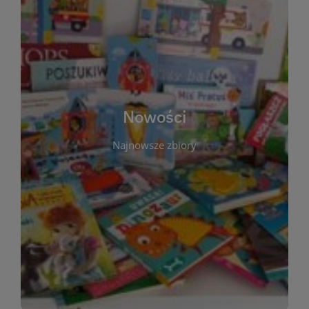
W tej sekcji prezentujemy najnowsze książki,
audiobooki oraz filmy, które właśnie trafiły do
zbiorów Miejskiej Biblioteki Publicznej w
Starachowicach. Regularnie aktualizujemy listę,
aby Czytelnicy mogli na bieżąco odkrywać świeże
Nowości
tytuły i najciekawsze premiery wydawnicze. Każda
pozycja opatrzona jest krótkim opisem i
Najnowsze zbiory
informacją o dostępności w katalogu. Zachęcamy
do częstych odwiedzin – nowości pojawiają się
niemal każdego tygodnia! Dzięki tej zakładce
zawsze będziesz wiedzieć, co warto przeczytać
jako pierwsze.
WIĘCEJ