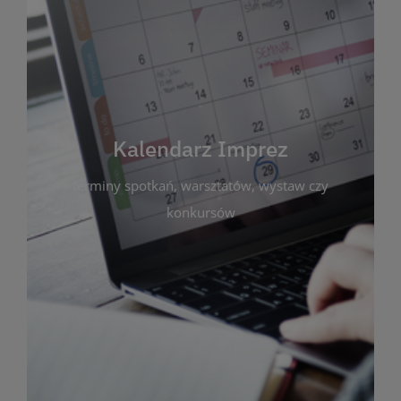
Kalendarz Imprez
Zakładka ta gromadzi wszystkie planowane
wydarzenia kulturalne i edukacyjne organizowane
przez bibliotekę. Możesz tu sprawdzić terminy
spotkań, warsztatów, wystaw czy konkursów.
Kalendarz Imprez
Dzięki przejrzystemu kalendarzowi łatwo
terminy spotkań, warsztatów, wystaw czy
zaplanujesz udział w interesujących Cię
wydarzeniach. Aktualizujemy harmonogram na
konkursów
bieżąco, by zawsze był zgodny z planem pracy
biblioteki. Zapraszamy do śledzenia i uczestnictwa
w życiu kulturalnym miasta!
WIĘCEJ