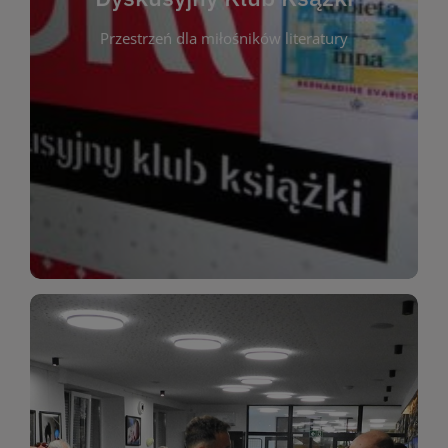
okazja do inspirującej dyskusji, wymiany
Przestrzeń dla miłośników literatury
różnych gatunków literackich. Każde spotkanie to
regularnie, by rozmawiać o wybranych tytułach z
opiniami i emocjami po lekturze. Spotykamy się
miłośników literatury, którzy lubią dzielić się
Dyskusyjny Klub Książki to przestrzeń dla
Dyskusyjny Klub Ksążki
WIĘCEJ
miłośników estetycznych doznań!