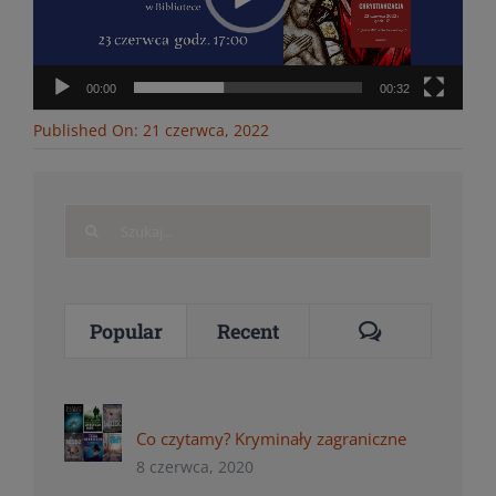
00:00
00:32
Published On: 21 czerwca, 2022
Search
for:
Comments
Popular
Recent
Co czytamy? Kryminały zagraniczne
8 czerwca, 2020