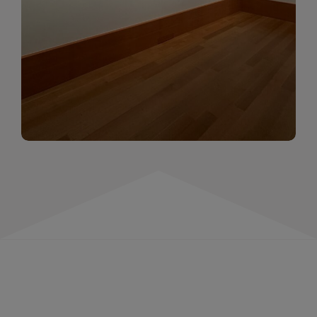
momentów. Zapraszamy do obejrzenia,
wspominania i inspirowania się!
WIĘCEJ