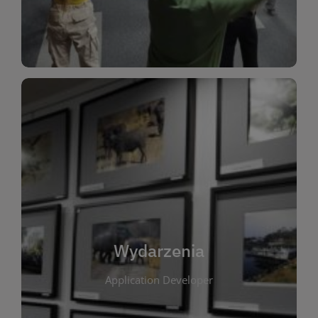
Dla Dzieci
Wydarzenia
W tej zakładce publikujemy informacje o
wszystkich wydarzeniach organizowanych przez
bibliotekę. Znajdziesz tu zapowiedzi spotkań
autorskich, warsztatów, prelekcji i zajęć
tematycznych dla różnych grup wiekowych. Każde
Wydarzenia
wydarzenie ma na celu promowanie kultury
Application Developer
czytelniczej oraz integrację społeczności lokalnej.
Dzięki kalendarzowi wydarzeń możesz łatwo
zaplanować udział w interesujących spotkaniach.