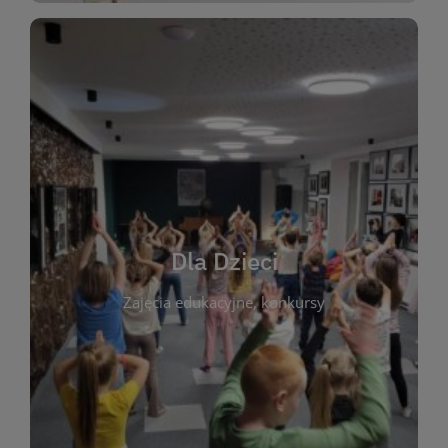
WIĘCEJ
świata literatury!
Zapraszamy do wspólnej zabawy i odkrywania
rozbudzać miłość do książek od najmłodszych lat.
kącik do wspólnego czytania. Pragniemy
Dla Dzieci
opowiadań i lektur szkolnych, a także przyjazny
Zajęcia edukacyjne, konkursy
dzieci. Biblioteka oferuje bogaty wybór bajek,
plastycznych i spotkaniach z autorami książek dla
informacje o zajęciach edukacyjnych, konkursach
czytelnikach i ich rodzicach. Znajdziesz tu
To miejsce stworzone z myślą o najmłodszych