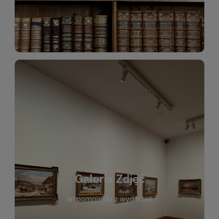
Katalog Zbiorów
Galeria Zdjęć
W galerii prezentujemy fotograficzne
wspomnienia z wydarzeń, spotkań i projektów
realizowanych przez bibliotekę. To miejsce, w
którym można zobaczyć, jak żyje nasza biblioteka
Galeria Zdjęć
i jej społeczność. Zdjęcia dokumentują zarówno
uroczyste chwile, jak i codzienne aktywności
wspomnienia z wydarzeń
czytelników. Regularnie dodajemy nowe galerie,
by każdy mógł powrócić do wyjątkowych