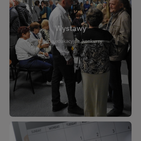
biblioteki. Serdecznie zapraszamy wszystkich
do kontaktu z kulturą i sztuką w przestrzeni
artystyczne. Każda wystawa to wyjątkowa okazja
Wystawy
malarstwo, fotografię, rękodzieło i inne formy
Zajęcia edukacyjne, konkursy
poprzednich lat. Prezentowane prace obejmują
ekspozycjach oraz archiwum wystaw z
W tej sekcji znajdziesz informacje o aktualnych
sztukę lokalnych twórców, jak i zbiory tematyczne.
Biblioteka organizuje prezentujące zarówno
Wystawy