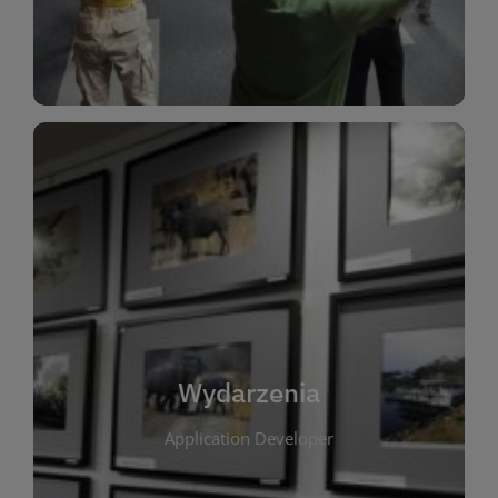
Dla Dzieci
Wydarzenia
W tej zakładce publikujemy informacje o
wszystkich wydarzeniach organizowanych przez
bibliotekę. Znajdziesz tu zapowiedzi spotkań
autorskich, warsztatów, prelekcji i zajęć
tematycznych dla różnych grup wiekowych. Każde
Wydarzenia
wydarzenie ma na celu promowanie kultury
Application Developer
czytelniczej oraz integrację społeczności lokalnej.
Dzięki kalendarzowi wydarzeń możesz łatwo
zaplanować udział w interesujących spotkaniach.