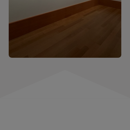
momentów. Zapraszamy do obejrzenia,
wspominania i inspirowania się!
WIĘCEJ