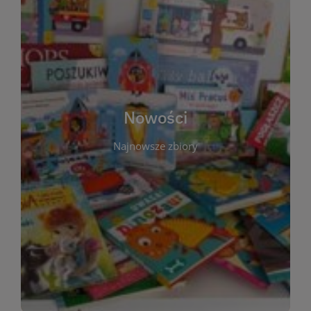
W tej sekcji prezentujemy najnowsze książki,
audiobooki oraz filmy, które właśnie trafiły do
zbiorów Miejskiej Biblioteki Publicznej w
Starachowicach. Regularnie aktualizujemy listę,
aby Czytelnicy mogli na bieżąco odkrywać świeże
Nowości
tytuły i najciekawsze premiery wydawnicze. Każda
pozycja opatrzona jest krótkim opisem i
Najnowsze zbiory
informacją o dostępności w katalogu. Zachęcamy
do częstych odwiedzin – nowości pojawiają się
niemal każdego tygodnia! Dzięki tej zakładce
zawsze będziesz wiedzieć, co warto przeczytać
jako pierwsze.
WIĘCEJ