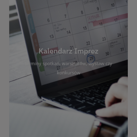
Kalendarz Imprez
Zakładka ta gromadzi wszystkie planowane
wydarzenia kulturalne i edukacyjne organizowane
przez bibliotekę. Możesz tu sprawdzić terminy
spotkań, warsztatów, wystaw czy konkursów.
Kalendarz Imprez
Dzięki przejrzystemu kalendarzowi łatwo
terminy spotkań, warsztatów, wystaw czy
zaplanujesz udział w interesujących Cię
wydarzeniach. Aktualizujemy harmonogram na
konkursów
bieżąco, by zawsze był zgodny z planem pracy
biblioteki. Zapraszamy do śledzenia i uczestnictwa
w życiu kulturalnym miasta!
WIĘCEJ