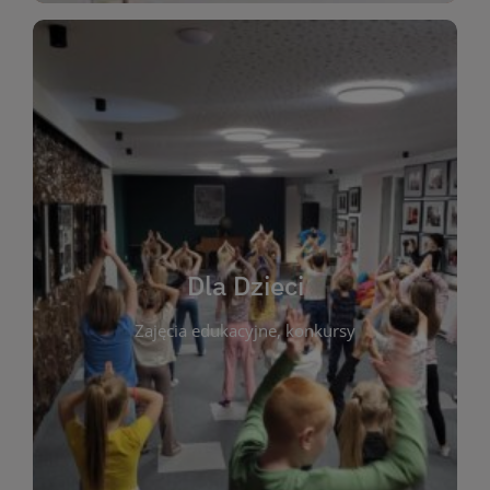
WIĘCEJ
świata literatury!
Zapraszamy do wspólnej zabawy i odkrywania
rozbudzać miłość do książek od najmłodszych lat.
kącik do wspólnego czytania. Pragniemy
Dla Dzieci
opowiadań i lektur szkolnych, a także przyjazny
Zajęcia edukacyjne, konkursy
dzieci. Biblioteka oferuje bogaty wybór bajek,
plastycznych i spotkaniach z autorami książek dla
informacje o zajęciach edukacyjnych, konkursach
czytelnikach i ich rodzicach. Znajdziesz tu
To miejsce stworzone z myślą o najmłodszych