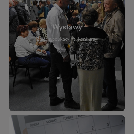
biblioteki. Serdecznie zapraszamy wszystkich
do kontaktu z kulturą i sztuką w przestrzeni
artystyczne. Każda wystawa to wyjątkowa okazja
Wystawy
malarstwo, fotografię, rękodzieło i inne formy
Zajęcia edukacyjne, konkursy
poprzednich lat. Prezentowane prace obejmują
ekspozycjach oraz archiwum wystaw z
W tej sekcji znajdziesz informacje o aktualnych
sztukę lokalnych twórców, jak i zbiory tematyczne.
Biblioteka organizuje prezentujące zarówno
Wystawy