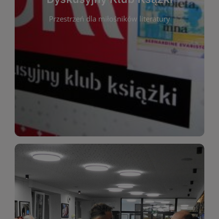
okazja do inspirującej dyskusji, wymiany
Przestrzeń dla miłośników literatury
różnych gatunków literackich. Każde spotkanie to
regularnie, by rozmawiać o wybranych tytułach z
opiniami i emocjami po lekturze. Spotykamy się
miłośników literatury, którzy lubią dzielić się
Dyskusyjny Klub Książki to przestrzeń dla
Dyskusyjny Klub Ksążki
WIĘCEJ
miłośników estetycznych doznań!