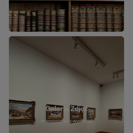
Katalog Zbiorów
Galeria Zdjęć
W galerii prezentujemy fotograficzne
wspomnienia z wydarzeń, spotkań i projektów
realizowanych przez bibliotekę. To miejsce, w
którym można zobaczyć, jak żyje nasza biblioteka
Galeria Zdjęć
i jej społeczność. Zdjęcia dokumentują zarówno
uroczyste chwile, jak i codzienne aktywności
wspomnienia z wydarzeń
czytelników. Regularnie dodajemy nowe galerie,
by każdy mógł powrócić do wyjątkowych