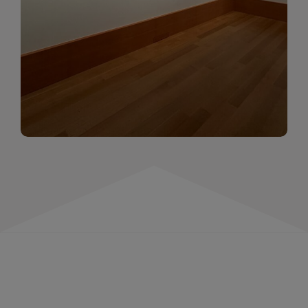
momentów. Zapraszamy do obejrzenia,
wspominania i inspirowania się!
WIĘCEJ