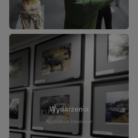
Dla Dzieci
Wydarzenia
W tej zakładce publikujemy informacje o
wszystkich wydarzeniach organizowanych przez
bibliotekę. Znajdziesz tu zapowiedzi spotkań
autorskich, warsztatów, prelekcji i zajęć
tematycznych dla różnych grup wiekowych. Każde
Wydarzenia
wydarzenie ma na celu promowanie kultury
Application Developer
czytelniczej oraz integrację społeczności lokalnej.
Dzięki kalendarzowi wydarzeń możesz łatwo
zaplanować udział w interesujących spotkaniach.