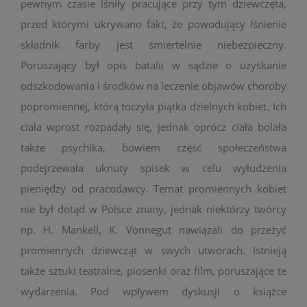
pewnym czasie lśniły pracujące przy tym dziewczęta,
przed którymi ukrywano fakt, że powodujący lśnienie
składnik farby jest śmiertelnie niebezpieczny.
Poruszający był opis batalii w sądzie o uzyskanie
odszkodowania i środków na leczenie objawów choroby
popromiennej, którą toczyła piątka dzielnych kobiet. Ich
ciała wprost rozpadały się, jednak oprócz ciała bolała
także psychika, bowiem część społeczeństwa
podejrzewała uknuty spisek w celu wyłudzenia
pieniędzy od pracodawcy. Temat promiennych kobiet
nie był dotąd w Polsce znany, jednak niektórzy twórcy
np. H. Mankell, K. Vonnegut nawiązali do przeżyć
promiennych dziewcząt w swych utworach. Istnieją
także sztuki teatralne, piosenki oraz film, poruszające te
wydarzenia. Pod wpływem dyskusji o książce