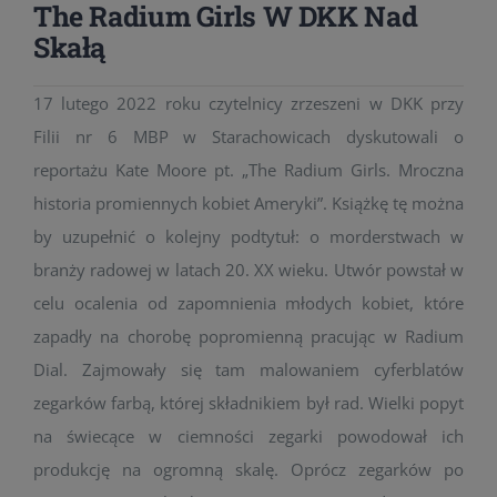
The Radium Girls W DKK Nad
Skałą
17 lutego 2022 roku czytelnicy zrzeszeni w DKK przy
Filii nr 6 MBP w Starachowicach dyskutowali o
reportażu Kate Moore pt. „The Radium Girls. Mroczna
historia promiennych kobiet Ameryki”. Książkę tę można
by uzupełnić o kolejny podtytuł: o morderstwach w
branży radowej w latach 20. XX wieku. Utwór powstał w
celu ocalenia od zapomnienia młodych kobiet, które
zapadły na chorobę popromienną pracując w Radium
Dial. Zajmowały się tam malowaniem cyferblatów
zegarków farbą, której składnikiem był rad. Wielki popyt
na świecące w ciemności zegarki powodował ich
produkcję na ogromną skalę. Oprócz zegarków po