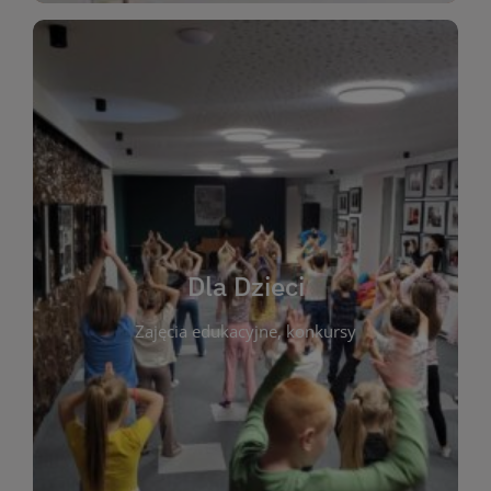
WIĘCEJ
świata literatury!
Zapraszamy do wspólnej zabawy i odkrywania
rozbudzać miłość do książek od najmłodszych lat.
kącik do wspólnego czytania. Pragniemy
Dla Dzieci
opowiadań i lektur szkolnych, a także przyjazny
Zajęcia edukacyjne, konkursy
dzieci. Biblioteka oferuje bogaty wybór bajek,
plastycznych i spotkaniach z autorami książek dla
informacje o zajęciach edukacyjnych, konkursach
czytelnikach i ich rodzicach. Znajdziesz tu
To miejsce stworzone z myślą o najmłodszych