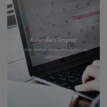
Kalendarz Imprez
Zakładka ta gromadzi wszystkie planowane
wydarzenia kulturalne i edukacyjne organizowane
przez bibliotekę. Możesz tu sprawdzić terminy
spotkań, warsztatów, wystaw czy konkursów.
Kalendarz Imprez
Dzięki przejrzystemu kalendarzowi łatwo
terminy spotkań, warsztatów, wystaw czy
zaplanujesz udział w interesujących Cię
wydarzeniach. Aktualizujemy harmonogram na
konkursów
bieżąco, by zawsze był zgodny z planem pracy
biblioteki. Zapraszamy do śledzenia i uczestnictwa
w życiu kulturalnym miasta!
WIĘCEJ