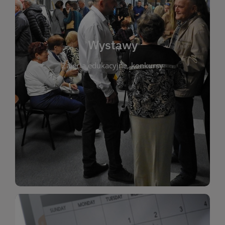
biblioteki. Serdecznie zapraszamy wszystkich
do kontaktu z kulturą i sztuką w przestrzeni
artystyczne. Każda wystawa to wyjątkowa okazja
Wystawy
malarstwo, fotografię, rękodzieło i inne formy
Zajęcia edukacyjne, konkursy
poprzednich lat. Prezentowane prace obejmują
ekspozycjach oraz archiwum wystaw z
W tej sekcji znajdziesz informacje o aktualnych
sztukę lokalnych twórców, jak i zbiory tematyczne.
Biblioteka organizuje prezentujące zarówno
Wystawy