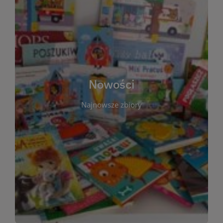
W tej sekcji prezentujemy najnowsze książki,
audiobooki oraz filmy, które właśnie trafiły do
zbiorów Miejskiej Biblioteki Publicznej w
Starachowicach. Regularnie aktualizujemy listę,
aby Czytelnicy mogli na bieżąco odkrywać świeże
Nowości
tytuły i najciekawsze premiery wydawnicze. Każda
pozycja opatrzona jest krótkim opisem i
Najnowsze zbiory
informacją o dostępności w katalogu. Zachęcamy
do częstych odwiedzin – nowości pojawiają się
niemal każdego tygodnia! Dzięki tej zakładce
zawsze będziesz wiedzieć, co warto przeczytać
jako pierwsze.
WIĘCEJ