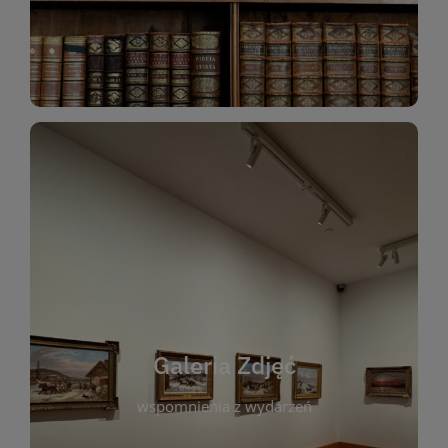
Katalog Zbiorów
Galeria Zdjęć
W galerii prezentujemy fotograficzne
wspomnienia z wydarzeń, spotkań i projektów
realizowanych przez bibliotekę. To miejsce, w
którym można zobaczyć, jak żyje nasza biblioteka
Galeria Zdjęć
i jej społeczność. Zdjęcia dokumentują zarówno
uroczyste chwile, jak i codzienne aktywności
wspomnienia z wydarzeń
czytelników. Regularnie dodajemy nowe galerie,
by każdy mógł powrócić do wyjątkowych