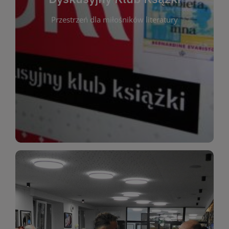
okazja do inspirującej dyskusji, wymiany
Przestrzeń dla miłośników literatury
różnych gatunków literackich. Każde spotkanie to
regularnie, by rozmawiać o wybranych tytułach z
opiniami i emocjami po lekturze. Spotykamy się
miłośników literatury, którzy lubią dzielić się
Dyskusyjny Klub Książki to przestrzeń dla
Dyskusyjny Klub Ksążki
WIĘCEJ
miłośników estetycznych doznań!