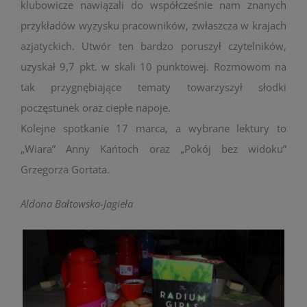
klubowicze nawiązali do współcześnie nam znanych
przykładów wyzysku pracowników, zwłaszcza w krajach
azjatyckich. Utwór ten bardzo poruszył czytelników,
uzyskał 9,7 pkt. w skali 10 punktowej. Rozmowom na
tak przygnębiające tematy towarzyszył słodki
poczęstunek oraz ciepłe napoje.
Kolejne spotkanie 17 marca, a wybrane lektury to
„Wiara” Anny Kańtoch oraz „Pokój bez widoku”
Grzegorza Gortata.
Aldona Bałtowska-Jagieła