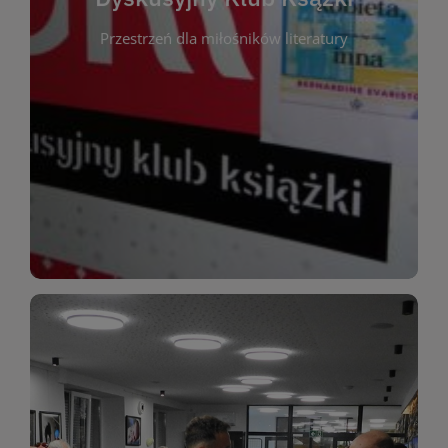
okazja do inspirującej dyskusji, wymiany
Przestrzeń dla miłośników literatury
różnych gatunków literackich. Każde spotkanie to
regularnie, by rozmawiać o wybranych tytułach z
opiniami i emocjami po lekturze. Spotykamy się
miłośników literatury, którzy lubią dzielić się
Dyskusyjny Klub Książki to przestrzeń dla
Dyskusyjny Klub Ksążki
WIĘCEJ
miłośników estetycznych doznań!