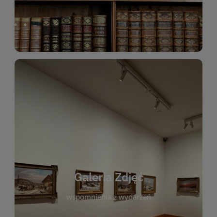
Katalog Zbiorów
Galeria Zdjęć
W galerii prezentujemy fotograficzne
wspomnienia z wydarzeń, spotkań i projektów
realizowanych przez bibliotekę. To miejsce, w
którym można zobaczyć, jak żyje nasza biblioteka
Galeria Zdjęć
i jej społeczność. Zdjęcia dokumentują zarówno
uroczyste chwile, jak i codzienne aktywności
wspomnienia z wydarzeń
czytelników. Regularnie dodajemy nowe galerie,
by każdy mógł powrócić do wyjątkowych