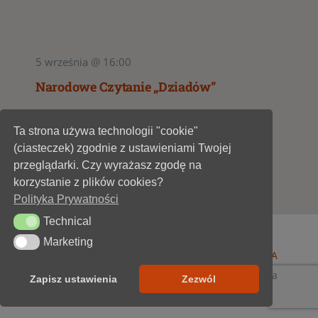
5 września @ 16:00
Narodowe Czytanie „Dziadów”
Ta strona używa technologii "cookie"
(ciasteczek) zgodnie z ustawieniami Twojej
1
2
przeglądarki. Czy wyrażasz zgodę na
korzystanie z plików cookies?
Polityka Prywatności
Technical
Technical
Marketing
Marketing
© 1947 - 2026 •
Miejska Biblioteka Publiczna im. A
Dygasińskiego w Starachowicach
• wszelkie prawa
Zapisz ustawienia
Zezwól
zastrzeżone • projekt i realizacja
SOKÓŁ-IT