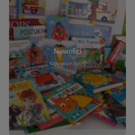
W tej sekcji prezentujemy najnowsze książki,
audiobooki oraz filmy, które właśnie trafiły do
zbiorów Miejskiej Biblioteki Publicznej w
Starachowicach. Regularnie aktualizujemy listę,
aby Czytelnicy mogli na bieżąco odkrywać świeże
Nowości
tytuły i najciekawsze premiery wydawnicze. Każda
pozycja opatrzona jest krótkim opisem i
Najnowsze zbiory
informacją o dostępności w katalogu. Zachęcamy
do częstych odwiedzin – nowości pojawiają się
niemal każdego tygodnia! Dzięki tej zakładce
zawsze będziesz wiedzieć, co warto przeczytać
jako pierwsze.
WIĘCEJ