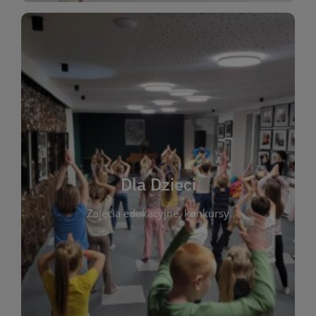
WIĘCEJ
świata literatury!
Zapraszamy do wspólnej zabawy i odkrywania
rozbudzać miłość do książek od najmłodszych lat.
kącik do wspólnego czytania. Pragniemy
Dla Dzieci
opowiadań i lektur szkolnych, a także przyjazny
Zajęcia edukacyjne, konkursy
dzieci. Biblioteka oferuje bogaty wybór bajek,
plastycznych i spotkaniach z autorami książek dla
informacje o zajęciach edukacyjnych, konkursach
czytelnikach i ich rodzicach. Znajdziesz tu
To miejsce stworzone z myślą o najmłodszych