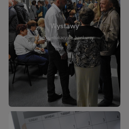
biblioteki. Serdecznie zapraszamy wszystkich
do kontaktu z kulturą i sztuką w przestrzeni
artystyczne. Każda wystawa to wyjątkowa okazja
Wystawy
malarstwo, fotografię, rękodzieło i inne formy
Zajęcia edukacyjne, konkursy
poprzednich lat. Prezentowane prace obejmują
ekspozycjach oraz archiwum wystaw z
W tej sekcji znajdziesz informacje o aktualnych
sztukę lokalnych twórców, jak i zbiory tematyczne.
Biblioteka organizuje prezentujące zarówno
Wystawy