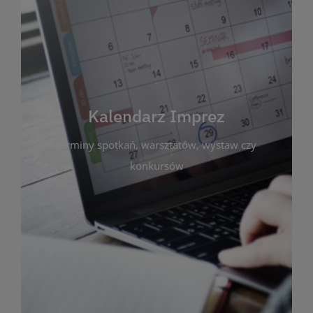
Kalendarz Imprez
Zakładka ta gromadzi wszystkie planowane
wydarzenia kulturalne i edukacyjne organizowane
przez bibliotekę. Możesz tu sprawdzić terminy
spotkań, warsztatów, wystaw czy konkursów.
Kalendarz Imprez
Dzięki przejrzystemu kalendarzowi łatwo
terminy spotkań, warsztatów, wystaw czy
zaplanujesz udział w interesujących Cię
wydarzeniach. Aktualizujemy harmonogram na
konkursów
bieżąco, by zawsze był zgodny z planem pracy
biblioteki. Zapraszamy do śledzenia i uczestnictwa
w życiu kulturalnym miasta!
WIĘCEJ