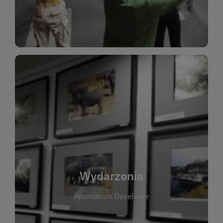
Dla Dzieci
Wydarzenia
W tej zakładce publikujemy informacje o
wszystkich wydarzeniach organizowanych przez
bibliotekę. Znajdziesz tu zapowiedzi spotkań
autorskich, warsztatów, prelekcji i zajęć
tematycznych dla różnych grup wiekowych. Każde
Wydarzenia
wydarzenie ma na celu promowanie kultury
Application Developer
czytelniczej oraz integrację społeczności lokalnej.
Dzięki kalendarzowi wydarzeń możesz łatwo
zaplanować udział w interesujących spotkaniach.