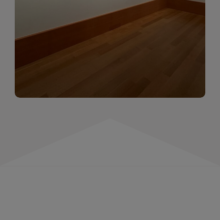
momentów. Zapraszamy do obejrzenia,
wspominania i inspirowania się!
WIĘCEJ