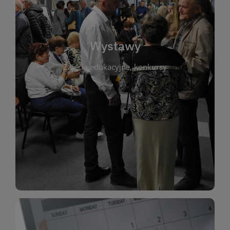
biblioteki. Serdecznie zapraszamy wszystkich
do kontaktu z kulturą i sztuką w przestrzeni
artystyczne. Każda wystawa to wyjątkowa okazja
Wystawy
malarstwo, fotografię, rękodzieło i inne formy
Zajęcia edukacyjne, konkursy
poprzednich lat. Prezentowane prace obejmują
ekspozycjach oraz archiwum wystaw z
W tej sekcji znajdziesz informacje o aktualnych
sztukę lokalnych twórców, jak i zbiory tematyczne.
Biblioteka organizuje prezentujące zarówno
Wystawy