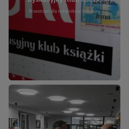
okazja do inspirującej dyskusji, wymiany
Przestrzeń dla miłośników literatury
różnych gatunków literackich. Każde spotkanie to
regularnie, by rozmawiać o wybranych tytułach z
opiniami i emocjami po lekturze. Spotykamy się
miłośników literatury, którzy lubią dzielić się
Dyskusyjny Klub Książki to przestrzeń dla
Dyskusyjny Klub Ksążki
WIĘCEJ
miłośników estetycznych doznań!