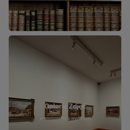
Katalog Zbiorów
Galeria Zdjęć
W galerii prezentujemy fotograficzne
wspomnienia z wydarzeń, spotkań i projektów
realizowanych przez bibliotekę. To miejsce, w
którym można zobaczyć, jak żyje nasza biblioteka
Galeria Zdjęć
i jej społeczność. Zdjęcia dokumentują zarówno
uroczyste chwile, jak i codzienne aktywności
wspomnienia z wydarzeń
czytelników. Regularnie dodajemy nowe galerie,
by każdy mógł powrócić do wyjątkowych