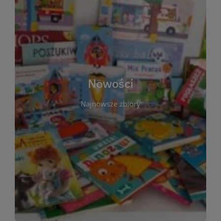
W tej sekcji prezentujemy najnowsze książki,
audiobooki oraz filmy, które właśnie trafiły do
zbiorów Miejskiej Biblioteki Publicznej w
Starachowicach. Regularnie aktualizujemy listę,
aby Czytelnicy mogli na bieżąco odkrywać świeże
Nowości
tytuły i najciekawsze premiery wydawnicze. Każda
pozycja opatrzona jest krótkim opisem i
Najnowsze zbiory
informacją o dostępności w katalogu. Zachęcamy
do częstych odwiedzin – nowości pojawiają się
niemal każdego tygodnia! Dzięki tej zakładce
zawsze będziesz wiedzieć, co warto przeczytać
jako pierwsze.
WIĘCEJ