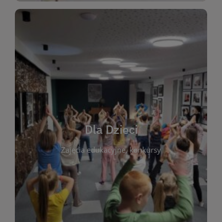
WIĘCEJ
świata literatury!
Zapraszamy do wspólnej zabawy i odkrywania
rozbudzać miłość do książek od najmłodszych lat.
kącik do wspólnego czytania. Pragniemy
Dla Dzieci
opowiadań i lektur szkolnych, a także przyjazny
Zajęcia edukacyjne, konkursy
dzieci. Biblioteka oferuje bogaty wybór bajek,
plastycznych i spotkaniach z autorami książek dla
informacje o zajęciach edukacyjnych, konkursach
czytelnikach i ich rodzicach. Znajdziesz tu
To miejsce stworzone z myślą o najmłodszych