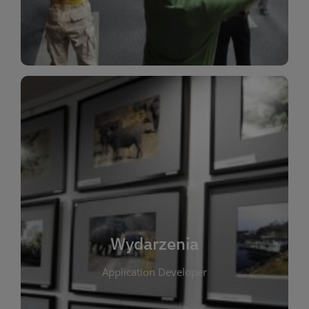
Dla Dzieci
Wydarzenia
W tej zakładce publikujemy informacje o
wszystkich wydarzeniach organizowanych przez
bibliotekę. Znajdziesz tu zapowiedzi spotkań
autorskich, warsztatów, prelekcji i zajęć
tematycznych dla różnych grup wiekowych. Każde
Wydarzenia
wydarzenie ma na celu promowanie kultury
Application Developer
czytelniczej oraz integrację społeczności lokalnej.
Dzięki kalendarzowi wydarzeń możesz łatwo
zaplanować udział w interesujących spotkaniach.