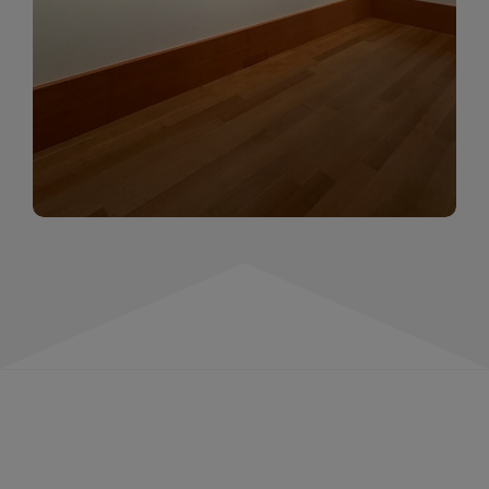
momentów. Zapraszamy do obejrzenia,
wspominania i inspirowania się!
WIĘCEJ