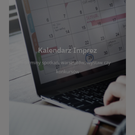
Kalendarz Imprez
Zakładka ta gromadzi wszystkie planowane
wydarzenia kulturalne i edukacyjne organizowane
przez bibliotekę. Możesz tu sprawdzić terminy
spotkań, warsztatów, wystaw czy konkursów.
Kalendarz Imprez
Dzięki przejrzystemu kalendarzowi łatwo
terminy spotkań, warsztatów, wystaw czy
zaplanujesz udział w interesujących Cię
wydarzeniach. Aktualizujemy harmonogram na
konkursów
bieżąco, by zawsze był zgodny z planem pracy
biblioteki. Zapraszamy do śledzenia i uczestnictwa
w życiu kulturalnym miasta!
WIĘCEJ