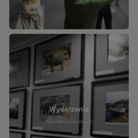
Dla Dzieci
Wydarzenia
W tej zakładce publikujemy informacje o
wszystkich wydarzeniach organizowanych przez
bibliotekę. Znajdziesz tu zapowiedzi spotkań
autorskich, warsztatów, prelekcji i zajęć
tematycznych dla różnych grup wiekowych. Każde
Wydarzenia
wydarzenie ma na celu promowanie kultury
Application Developer
czytelniczej oraz integrację społeczności lokalnej.
Dzięki kalendarzowi wydarzeń możesz łatwo
zaplanować udział w interesujących spotkaniach.