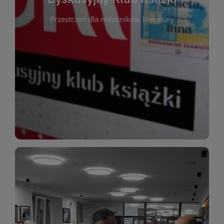
okazja do inspirującej dyskusji, wymiany
Przestrzeń dla miłośników literatury
różnych gatunków literackich. Każde spotkanie to
regularnie, by rozmawiać o wybranych tytułach z
opiniami i emocjami po lekturze. Spotykamy się
miłośników literatury, którzy lubią dzielić się
Dyskusyjny Klub Książki to przestrzeń dla
Dyskusyjny Klub Ksążki
WIĘCEJ
miłośników estetycznych doznań!