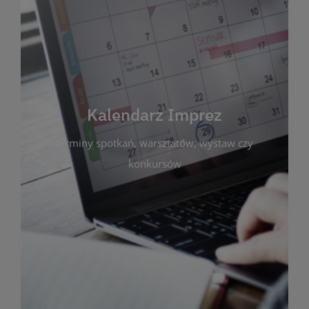
Kalendarz Imprez
Zakładka ta gromadzi wszystkie planowane
wydarzenia kulturalne i edukacyjne organizowane
przez bibliotekę. Możesz tu sprawdzić terminy
spotkań, warsztatów, wystaw czy konkursów.
Kalendarz Imprez
Dzięki przejrzystemu kalendarzowi łatwo
terminy spotkań, warsztatów, wystaw czy
zaplanujesz udział w interesujących Cię
wydarzeniach. Aktualizujemy harmonogram na
konkursów
bieżąco, by zawsze był zgodny z planem pracy
biblioteki. Zapraszamy do śledzenia i uczestnictwa
w życiu kulturalnym miasta!
WIĘCEJ