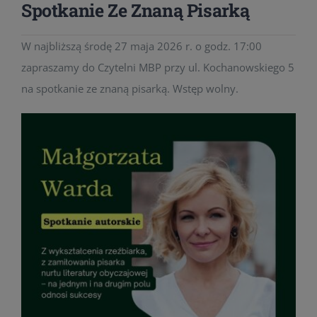
Spotkanie Ze Znaną Pisarką
W najbliższą środę 27 maja 2026 r. o godz. 17:00
zapraszamy do Czytelni MBP przy ul. Kochanowskiego 5
na spotkanie ze znaną pisarką. Wstęp wolny.