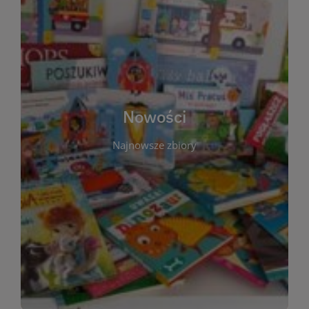
W tej sekcji prezentujemy najnowsze książki,
audiobooki oraz filmy, które właśnie trafiły do
zbiorów Miejskiej Biblioteki Publicznej w
Starachowicach. Regularnie aktualizujemy listę,
aby Czytelnicy mogli na bieżąco odkrywać świeże
Nowości
tytuły i najciekawsze premiery wydawnicze. Każda
pozycja opatrzona jest krótkim opisem i
Najnowsze zbiory
informacją o dostępności w katalogu. Zachęcamy
do częstych odwiedzin – nowości pojawiają się
niemal każdego tygodnia! Dzięki tej zakładce
zawsze będziesz wiedzieć, co warto przeczytać
jako pierwsze.
WIĘCEJ