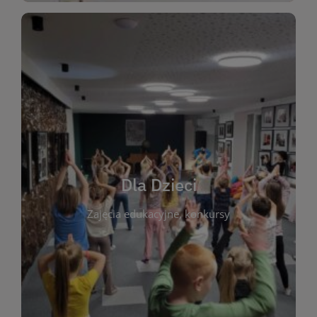
WIĘCEJ
świata literatury!
Zapraszamy do wspólnej zabawy i odkrywania
rozbudzać miłość do książek od najmłodszych lat.
kącik do wspólnego czytania. Pragniemy
Dla Dzieci
opowiadań i lektur szkolnych, a także przyjazny
Zajęcia edukacyjne, konkursy
dzieci. Biblioteka oferuje bogaty wybór bajek,
plastycznych i spotkaniach z autorami książek dla
informacje o zajęciach edukacyjnych, konkursach
czytelnikach i ich rodzicach. Znajdziesz tu
To miejsce stworzone z myślą o najmłodszych