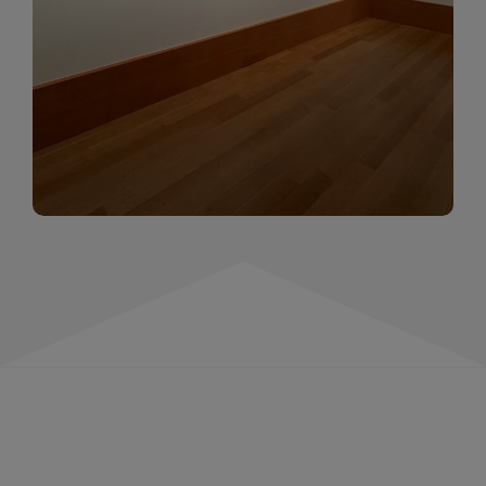
momentów. Zapraszamy do obejrzenia,
wspominania i inspirowania się!
WIĘCEJ