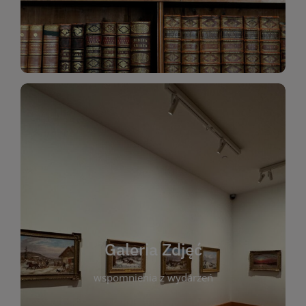
Katalog Zbiorów
Galeria Zdjęć
W galerii prezentujemy fotograficzne
wspomnienia z wydarzeń, spotkań i projektów
realizowanych przez bibliotekę. To miejsce, w
którym można zobaczyć, jak żyje nasza biblioteka
Galeria Zdjęć
i jej społeczność. Zdjęcia dokumentują zarówno
uroczyste chwile, jak i codzienne aktywności
wspomnienia z wydarzeń
czytelników. Regularnie dodajemy nowe galerie,
by każdy mógł powrócić do wyjątkowych