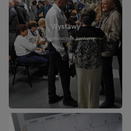
biblioteki. Serdecznie zapraszamy wszystkich
do kontaktu z kulturą i sztuką w przestrzeni
artystyczne. Każda wystawa to wyjątkowa okazja
Wystawy
malarstwo, fotografię, rękodzieło i inne formy
Zajęcia edukacyjne, konkursy
poprzednich lat. Prezentowane prace obejmują
ekspozycjach oraz archiwum wystaw z
W tej sekcji znajdziesz informacje o aktualnych
sztukę lokalnych twórców, jak i zbiory tematyczne.
Biblioteka organizuje prezentujące zarówno
Wystawy